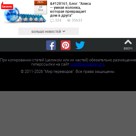
2025
&#128161; Блог: “Алиса
Бизнес
— умная колонка,
13
Ноя
которая превращает
дом в друга”
324
35633
БОЛЬШЕ НОВОСТЕЙ
ВВЕРХ
При копировании статей (целиком или их частей) обязательно размещение
гиперссылки на сайт
worldtranslation.org
.
©
2011-2026
"Мир переводов". Все права защищены.