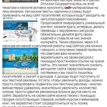
Отлично! Сосредоточьтесь на этой
тематике и начните активно наполнять
сайт
материалами на
тему вязания. Авторские тексты, картинки и схемы будут
привлекать на ваш сайт посетителей, которые будут заходить на
него благодаря поисковикам.
Продолжайте генерировать уникальный
контент, можете брать интервью, делать
переводы с зарубежных ресурсов.
Обязательно делайте фото своих
изделий и ставьте на них значок
копирайта. Таким образом, через 3-5
месяцев активной и регулярной работы над сайтом уже можно
говорить о получении первой прибыли.
Не советуем вам начинать
зарабатывать на своем ресурсе с
помощью простановки ссылок на чужие
сайты. Это может значительно снизить
авторитет сайта перед поисковыми
системами и вы просто лишитесь
посетителей, а значит и доходов. А доходы будут поступать от
кон текстной рекламы. Кстати, чтобы увеличить доходы, можно
просто попробовать подвигать кон текстную рекламу - многим
вебмастерам удавалось значительно увеличить количество
кликов, просто сдвигая рекламные блоки в другое место на
сайте. Заработать на своем сайте можно также с помощью
продаж сопутствующих товаров, онлайн-курсов и вебинаров,
книг. На заработке стоит сосредоточиться чуть позже,
изначально думайте о контенте!