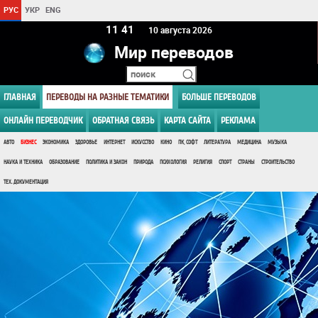
РУС
УКР
ENG
11 41
10 августа 2026
Мир переводов
ГЛАВНАЯ
ПЕРЕВОДЫ НА РАЗНЫЕ ТЕМАТИКИ
БОЛЬШЕ ПЕРЕВОДОВ
ОНЛАЙН ПЕРЕВОДЧИК
ОБРАТНАЯ СВЯЗЬ
КАРТА САЙТА
РЕКЛАМА
АВТО
БИЗНЕС
ЭКОНОМИКА
ЗДОРОВЬЕ
ИНТЕРНЕТ
ИСКУССТВО
КИНО
ПК, СОФТ
ЛИТЕРАТУРА
МЕДИЦИНА
МУЗЫКА
НАУКА И ТЕХНИКА
ОБРАЗОВАНИЕ
ПОЛИТИКА И ЗАКОН
ПРИРОДА
ПСИХОЛОГИЯ
РЕЛИГИЯ
СПОРТ
СТРАНЫ
СТРОИТЕЛЬСТВО
ТЕХ. ДОКУМЕНТАЦИЯ