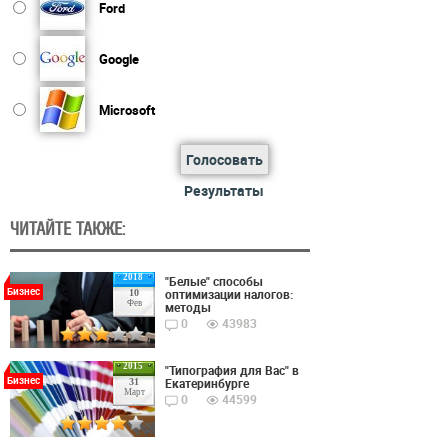
Ford
Google
Microsoft
Голосовать
Результаты
ЧИТАЙТЕ ТАКЖЕ:
2018
"Белые" способы
Бизнес
оптимизации налогов:
10
Фев
методы
0
43983
2015
"Типография для Вас" в
Бизнес
Екатеринбурге
31
Март
0
44599