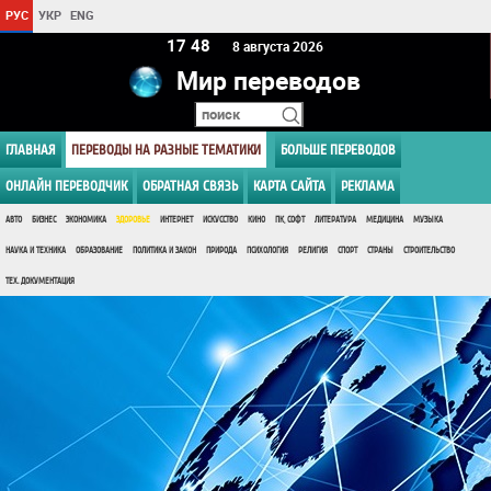
РУС
УКР
ENG
17:48
8 августа 2026
Мир переводов
ГЛАВНАЯ
ПЕРЕВОДЫ НА РАЗНЫЕ ТЕМАТИКИ
БОЛЬШЕ ПЕРЕВОДОВ
ОНЛАЙН ПЕРЕВОДЧИК
ОБРАТНАЯ СВЯЗЬ
КАРТА САЙТА
РЕКЛАМА
АВТО
БИЗНЕС
ЭКОНОМИКА
ЗДОРОВЬЕ
ИНТЕРНЕТ
ИСКУССТВО
КИНО
ПК, СОФТ
ЛИТЕРАТУРА
МЕДИЦИНА
МУЗЫКА
НАУКА И ТЕХНИКА
ОБРАЗОВАНИЕ
ПОЛИТИКА И ЗАКОН
ПРИРОДА
ПСИХОЛОГИЯ
РЕЛИГИЯ
СПОРТ
СТРАНЫ
СТРОИТЕЛЬСТВО
ТЕХ. ДОКУМЕНТАЦИЯ