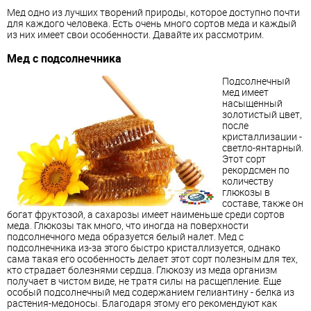
Мед одно из лучших творений природы, которое доступно почти
для каждого человека. Есть очень много сортов меда и каждый
из них имеет свои особенности. Давайте их рассмотрим.
Мед с подсолнечника
Подсолнечный
мед имеет
насыщенный
золотистый цвет,
после
кристаллизации -
светло-янтарный.
Этот сорт
рекордсмен по
количеству
глюкозы в
составе, также он
богат фруктозой, а сахарозы имеет наименьше среди сортов
меда. Глюкозы так много, что иногда на поверхности
подсолнечного меда образуется белый налет. Мед с
подсолнечника из-за этого быстро кристаллизуется, однако
сама такая его особенность делает этот сорт полезным для тех,
кто страдает болезнями сердца. Глюкозу из меда организм
получает в чистом виде, не тратя силы на расщепление. Еще
особый подсолнечный мед содержанием гелиантину - белка из
растения-медоносы. Благодаря этому его рекомендуют как