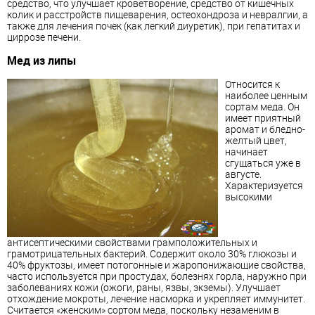
средство, что улучшает кроветворение, средство от кишечных
колик и расстройств пищеварения, остеохондроза и невралгии, а
также для лечения почек (как легкий диуретик), при гепатитах и ​​
циррозе печени.
Мед из липы
Относится к
наиболее ценным
сортам меда. Он
имеет приятный
аромат и бледно-
желтый цвет,
начинает
сгущаться уже в
августе.
Характеризуется
высокими
антисептическими свойствами грамположительных и
грамотрицательных бактерий. Содержит около 30% глюкозы и
40% фруктозы, имеет потогонные и жаропонижающие свойства,
часто используется при простудах, болезнях горла, наружно при
заболеваниях кожи (ожоги, раны, язвы, экземы). Улучшает
отхождение мокроты, лечение насморка и укрепляет иммунитет.
Считается «женским» сортом меда, поскольку незаменим в