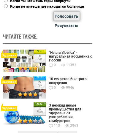
Когда ты можешь горы свернуть
Когда не знаешь где находится больница
Голосовать
Результаты
ЧИТАЙТЕ ТАКЖЕ:
2015
"Natura Siberica" -
Здоровье
натуральная косметика с
8
Авг
России
0
11353
2015
10 секретов быстрого
Здоровье
похудения
27
Дек
0
9946
2022
3 неожиданные
Здоровье
преимущества для
10
Март
здоровья от
употребления
гамбургеров
113
2963