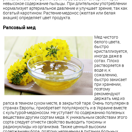
невысокое содержание пыльцы. При длительном употреблении
нормализует артериальное давление и улучшает зрение, так как
богатый каротином. Растение-медонос (желтая или белая
акация) определяет цвет продукта.
Рапсовый мед
Мед чистого
белого цвета,
быстро
кристаллизуется,
иногда даже в
сотах. Плохо
растворяется в
воде и, к
сожалению,
быстро закисает
при хранении,
поэтому
рекомендуют
держать мед из
рапса в темном сухом месте, в закрытой таре. Очень популярен в
странах Европы, приобретает популярность и в Украине вместе
с культурой-медоносом. Не уступает по содержанию полезных
веществам другим сортам меда. К уникальным свойствам этого
сорта следует отнести свойство выводить токсины и
радионуклиды из организма. Также ценный высоким
содержанием бора, поэтому незаменим в питании больных