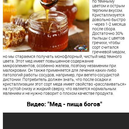
по темныму
цветом и острым
терпким вкусом.
Кристаллизуется
довольно быстро
- через 1-2 месяца
после сбора.
Достаточно 30%
пыльцы с цветов
гречихи, чтобы
сорт считался
гречневой медом,
но мы стараемся получать монофлорный, чистый мед темного
цвета. Этот мед имеет повышенное содержание
микроэлементов, особенно железа, поэтому незаменим при
малокровии. Он также применяется для лечения каких-либо
патологий работы сосудов, например, при вегето-сосудистой
дистонии. Потребитель должен знать, что после осадки и
кристаллизации этот сорт меда имеет свойство «расслаиваться»
на густой снизу и жидкий сверху, что является нормальным
явлением и не нужно говорит о плохом качестве продукта.
Видео: "Мед - пища богов"