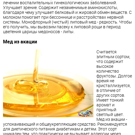
лечении воспалительных гинекологических заболеваний.
Улучшает зрение. Содержит незаменимые аминокислоты,
благодаря чему улучшает белковый и жировой обмен веществ. С
молоком помогает при бессоннице и расстройствах нервной
системы. Монофлорный (чистый) липовый мед - редкость. Чтобы
его получить, мы вывозим пасеку к липовой рощи в период
цветения царицы медоносов - липы.
Мед из акации
Считается
элитным сортом,
что содержит
высокое
количество
фруктозы. Долгое
время не
кристаллизуется,
в отличие от
других сортов.
Имеет тонкий
аромат и
приятный
светлый цвет.
Мед из акации -
успокаивающий и общеукрепляющее средство. Рекомендуется
для диетического питания диабетикам и детям. Этот сорт
уникален тем, что практически не вызывает аллергии через