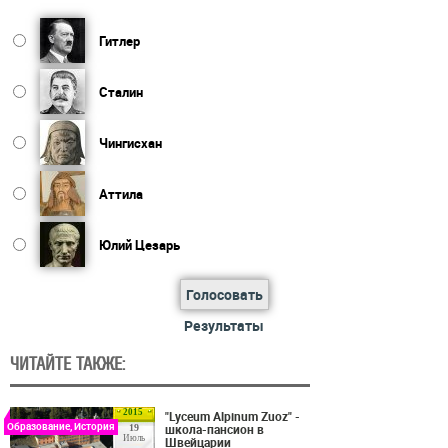
Гитлер
Сталин
Чингисхан
Аттила
Юлий Цезарь
Голосовать
Результаты
ЧИТАЙТЕ ТАКЖЕ:
2015
"Lyceum Alpinum Zuoz" -
Образование, История
школа-пансион в
19
Июль
Швейцарии