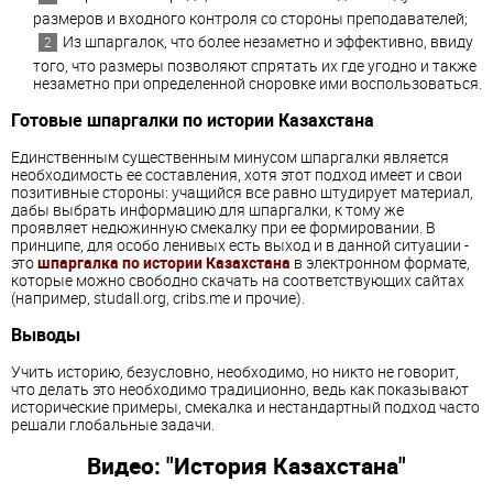
размеров и входного контроля со стороны преподавателей;
Из шпаргалок, что более незаметно и эффективно, ввиду
того, что размеры позволяют спрятать их где угодно и также
незаметно при определенной сноровке ими воспользоваться.
Готовые шпаргалки по истории Казахстана
Единственным существенным минусом шпаргалки является
необходимость ее составления, хотя этот подход имеет и свои
позитивные стороны: учащийся все равно штудирует материал,
дабы выбрать информацию для шпаргалки, к тому же
проявляет недюжинную смекалку при ее формировании. В
принципе, для особо ленивых есть выход и в данной ситуации -
это
шпаргалка по истории Казахстана
в электронном формате,
которые можно свободно скачать на соответствующих сайтах
(например, studall.org, cribs.me и прочие).
Выводы
Учить историю, безусловно, необходимо, но никто не говорит,
что делать это необходимо традиционно, ведь как показывают
исторические примеры, смекалка и нестандартный подход часто
решали глобальные задачи.
Видео: "История Казахстана"