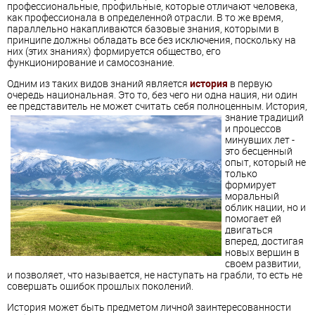
профессиональные, профильные, которые отличают человека,
как профессионала в определенной отрасли. В то же время,
параллельно накапливаются базовые знания, которыми в
принципе должны обладать все без исключения, поскольку на
них (этих знаниях) формируется общество, его
функционирование и самосознание.
Одним из таких видов знаний является
история
в первую
очередь национальная. Это то, без чего ни одна нация, ни один
ее представитель не может считать себя полноценным.
История,
знание традиций
и процессов
минувших лет -
это бесценный
опыт, который не
только
формирует
моральный
облик нации, но и
помогает ей
двигаться
вперед, достигая
новых вершин в
своем развитии,
и позволяет, что называется, не наступать на грабли, то есть не
совершать ошибок прошлых поколений.
История может быть предметом личной заинтересованности