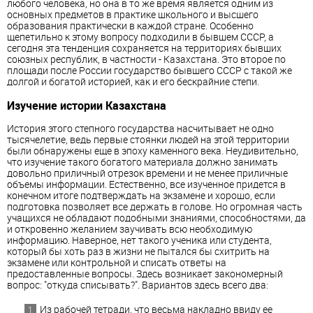
любого человека, но она в то же время является одним из
основных предметов в практике школьного и высшего
образования практически в каждой стране. Особенно
щепетильно к этому вопросу подходили в бывшем СССР, а
сегодня эта тенденция сохраняется на территориях бывших
союзных республик, в частности - Казахстана. Это второе по
площади после России государство бывшего СССР с такой же
долгой и богатой историей, как и его бескрайние степи.
Изучение истории Казахстана
История этого степного государства насчитывает не одно
тысячелетие, ведь первые стоянки людей на этой территории
были обнаружены еще в эпоху каменного века. Неудивительно,
что изучение такого богатого материала должно занимать
довольно приличный отрезок времени и не менее приличные
объемы информации. Естественно, все изученное придется в
конечном итоге подтверждать на экзамене и хорошо, если
подготовка позволяет все держать в голове. Но огромная часть
учащихся не обладают подобными знаниями, способностями, да
и откровенно желанием заучивать всю необходимую
информацию. Наверное, нет такого ученика или студента,
который бы хоть раз в жизни не пытался бы схитрить на
экзамене или контрольной и списать ответы на
предоставленные вопросы. Здесь возникает закономерный
вопрос: "откуда списывать?". Вариантов здесь всего два:
Из рабочей тетради, что весьма накладно ввиду ее