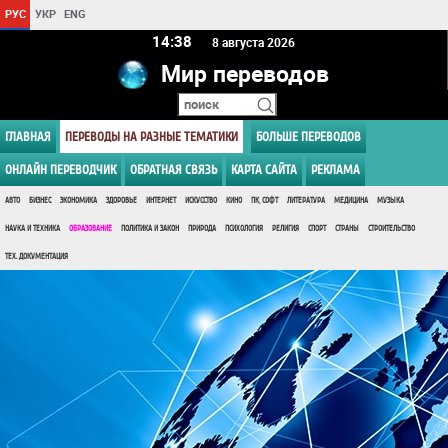
РУС
УКР
ENG
14 38
8 августа 2026
Мир переводов
ГЛАВНАЯ
ПЕРЕВОДЫ НА РАЗНЫЕ ТЕМАТИКИ
БОЛЬШЕ ПЕРЕВОДОВ
ОНЛАЙН ПЕРЕВОДЧИК
ОБРАТНАЯ СВЯЗЬ
КАРТА САЙТА
РЕКЛАМА
АВТО
БИЗНЕС
ЭКОНОМИКА
ЗДОРОВЬЕ
ИНТЕРНЕТ
ИСКУССТВО
КИНО
ПК, СОФТ
ЛИТЕРАТУРА
МЕДИЦИНА
МУЗЫКА
НАУКА И ТЕХНИКА
ОБРАЗОВАНИЕ
ПОЛИТИКА И ЗАКОН
ПРИРОДА
ПСИХОЛОГИЯ
РЕЛИГИЯ
СПОРТ
СТРАНЫ
СТРОИТЕЛЬСТВО
ТЕХ. ДОКУМЕНТАЦИЯ