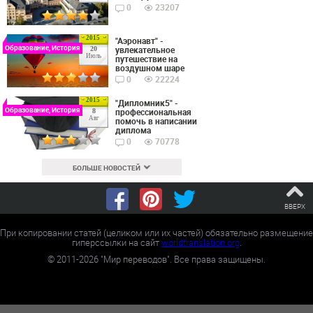
0
23207
2015
"Аэронавт" -
Образование, История
увлекательное
20
Июль
путешествие на
воздушном шаре
0
22224
2015
"Дипломник5" -
Образование, История
профессиональная
8
Авг
помочь в написании
диплома
0
70778
БОЛЬШЕ НОВОСТЕЙ
ВВЕРХ
При копировании статей (целиком или их частей) обязательно размещение
гиперссылки на сайт
worldtranslation.org
.
©
2011-2026
"Мир переводов". Все права защищены.