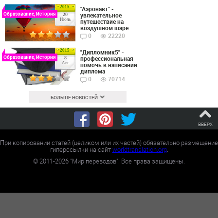
2015
"Аэронавт" -
Образование, История
увлекательное
20
Июль
путешествие на
воздушном шаре
0
22220
2015
"Дипломник5" -
Образование, История
профессиональная
8
Авг
помочь в написании
диплома
0
70714
БОЛЬШЕ НОВОСТЕЙ
ВВЕРХ
При копировании статей (целиком или их частей) обязательно размещение
гиперссылки на сайт
worldtranslation.org
.
©
2011-2026
"Мир переводов". Все права защищены.