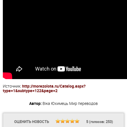
Источник:
http://morezolota.ru/Catalog.aspx?
type=1&subtype=122&page=2
Автор:
Віка Юхимець
Мир переводов
ОЦЕНИТЬ НОВОСТЬ
5
(голосов:
253
)