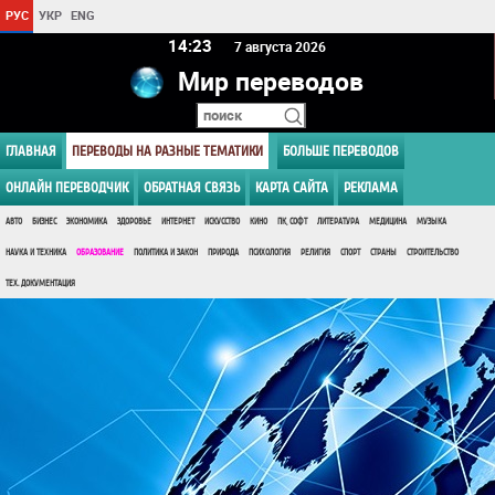
РУС
УКР
ENG
14:23
7 августа 2026
Мир переводов
ГЛАВНАЯ
ПЕРЕВОДЫ НА РАЗНЫЕ ТЕМАТИКИ
БОЛЬШЕ ПЕРЕВОДОВ
ОНЛАЙН ПЕРЕВОДЧИК
ОБРАТНАЯ СВЯЗЬ
КАРТА САЙТА
РЕКЛАМА
АВТО
БИЗНЕС
ЭКОНОМИКА
ЗДОРОВЬЕ
ИНТЕРНЕТ
ИСКУССТВО
КИНО
ПК, СОФТ
ЛИТЕРАТУРА
МЕДИЦИНА
МУЗЫКА
НАУКА И ТЕХНИКА
ОБРАЗОВАНИЕ
ПОЛИТИКА И ЗАКОН
ПРИРОДА
ПСИХОЛОГИЯ
РЕЛИГИЯ
СПОРТ
СТРАНЫ
СТРОИТЕЛЬСТВО
ТЕХ. ДОКУМЕНТАЦИЯ