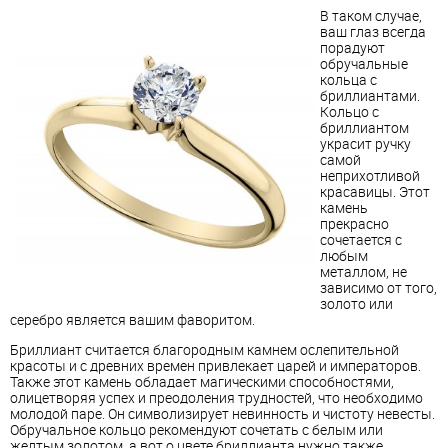
В таком случае,
ваш глаз всегда
порадуют
обручальные
кольца с
бриллиантами.
Кольцо с
бриллиантом
украсит ручку
самой
неприхотливой
красавицы. Этот
камень
прекрасно
сочетается с
любым
металлом, не
зависимо от того,
золото или
серебро является вашим фаворитом.
Бриллиант считается благородным камнем ослепительной
красоты и с древних времен привлекает царей и императоров.
Также этот камень обладает магическими способностями,
олицетворяя успех и преодоления трудностей, что необходимо
молодой паре. Он символизирует невинность и чистоту невесты.
Обручальное кольцо рекомендуют сочетать с белым или
желтым золотом, а вот о цвете бриллианта нужно также