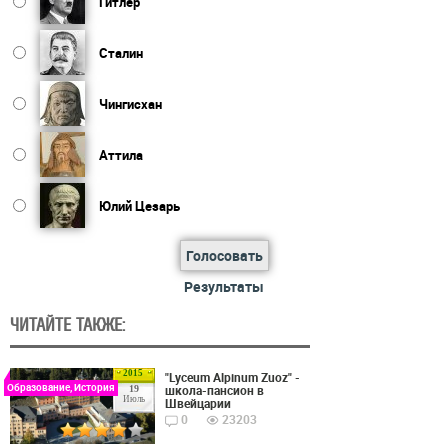
Гитлер
Сталин
Чингисхан
Аттила
Юлий Цезарь
Голосовать
Результаты
ЧИТАЙТЕ ТАКЖЕ:
2015
"Lyceum Alpinum Zuoz" -
Образование, История
школа-пансион в
19
Июль
Швейцарии
0
23203