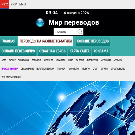
РУС
УКР
ENG
09 04
6 августа 2026
Мир переводов
ГЛАВНАЯ
ПЕРЕВОДЫ НА РАЗНЫЕ ТЕМАТИКИ
БОЛЬШЕ ПЕРЕВОДОВ
ОНЛАЙН ПЕРЕВОДЧИК
ОБРАТНАЯ СВЯЗЬ
КАРТА САЙТА
РЕКЛАМА
АВТО
БИЗНЕС
ЭКОНОМИКА
ЗДОРОВЬЕ
ИНТЕРНЕТ
ИСКУССТВО
КИНО
ПК, СОФТ
ЛИТЕРАТУРА
МЕДИЦИНА
МУЗЫКА
НАУКА И ТЕХНИКА
ОБРАЗОВАНИЕ
ПОЛИТИКА И ЗАКОН
ПРИРОДА
ПСИХОЛОГИЯ
РЕЛИГИЯ
СПОРТ
СТРАНЫ
СТРОИТЕЛЬСТВО
ТЕХ. ДОКУМЕНТАЦИЯ