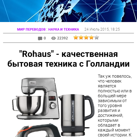
:
24 Июль 2015
, 18:25
МИР ПЕРЕВОДОВ
НАУКА И ТЕХНИКА
0
22392
"Rohaus" - качественная
бытовая техника с Голландии
Так уж повелось,
что человек
является
полностью или в
большей мере
зависимым от
того уровня
развития и
достижений,
которыми
обладает в
каждый момент
своей истории. К