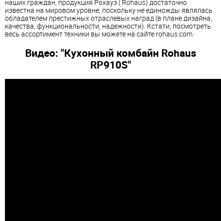
наших граждан, продукция Рохауз ( Rohaus) достаточно
известна на мировом уровне, поскольку не единожды являлась
обладателем престижных отраслевых наград (в плане дизайна,
качества, функциональности, надежности). Кстати, посмотреть
весь ассортимент техники вы можете на сайте rohaus.com.
Видео: "Кухонный комбайн Rohaus
RP910S"