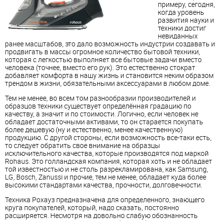
примеру, сегодня,
когда уровень
развития науки и
техники достиг
невиданных
ранее масштабов, это дало возможность индустрии создавать и
продвигать в массы огромное количество бытовой техники,
которая с легкостью выполняет все бытовые задачи вместо
человека (точнее, вместо его рук). Это естественно стократ
добавляет комфорта в нашу жизнь и становится неким образом
трендом в жизни, обязательными аксессуарами в любом доме.
Тем не менее, во всем том разнообразии производителей и
образцов техники существует определённая градацию по
качеству, а значит и по стоимости. Логично, если человек не
обладает достаточными активами, то он старается покупать
более дешевую (ну и естественно, менее качественную)
продукцию. С другой стороны, если возможность все-таки есть,
то следует обратить свое внимание на образцы
исключительного качества, которые производятся под маркой
Rohaus. Это голландская компания, которая хоть и не обладает
той известностью и не столь разрекламирована, как Samsung,
LG, Bosch, Zanussi и прочие, тем не менее, обладает куда более
высокими стандартами качества, прочности, долговечности.
Техника Рохауз предназначена для определенного, знающего
круга покупателей, который, надо сказать, постоянно
расширяется. Несмотря на довольно слабую обознанность