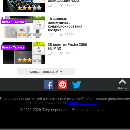
швейцарские часы
0
21792
2019
10 главных
Наука и Техника
преимуществ
12
Апр
кондиционирования
воздуха
0
23698
2015
3D принтер ProJet 3500
Наука и Техника
HD MAX
23
Авг
0
5190
БОЛЬШЕ НОВОСТЕЙ
ВВЕРХ
При копировании статей (целиком или их частей) обязательно размещение
гиперссылки на сайт
worldtranslation.org
.
©
2011-2026
"Мир переводов". Все права защищены.