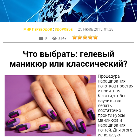
:
25 Июль 2015
, 01:28
МИР ПЕРЕВОДОВ
ЗДОРОВЬЕ
0
3347
Что выбрать: гелевый
маникюр или классический?
Процедура
наращивания
ноготков простая
и приятная.
Кстати,чтобы
научится ее
делать
достаточно
пройти курсы
маникюра и
наращивания
ногтей. Для этого
используют