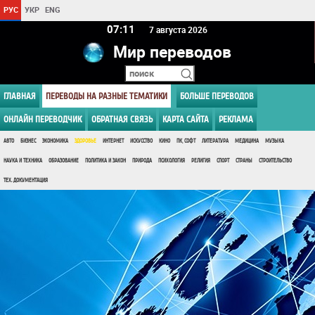
РУС
УКР
ENG
07:11
7 августа 2026
Мир переводов
ГЛАВНАЯ
ПЕРЕВОДЫ НА РАЗНЫЕ ТЕМАТИКИ
БОЛЬШЕ ПЕРЕВОДОВ
ОНЛАЙН ПЕРЕВОДЧИК
ОБРАТНАЯ СВЯЗЬ
КАРТА САЙТА
РЕКЛАМА
АВТО
БИЗНЕС
ЭКОНОМИКА
ЗДОРОВЬЕ
ИНТЕРНЕТ
ИСКУССТВО
КИНО
ПК, СОФТ
ЛИТЕРАТУРА
МЕДИЦИНА
МУЗЫКА
НАУКА И ТЕХНИКА
ОБРАЗОВАНИЕ
ПОЛИТИКА И ЗАКОН
ПРИРОДА
ПСИХОЛОГИЯ
РЕЛИГИЯ
СПОРТ
СТРАНЫ
СТРОИТЕЛЬСТВО
ТЕХ. ДОКУМЕНТАЦИЯ