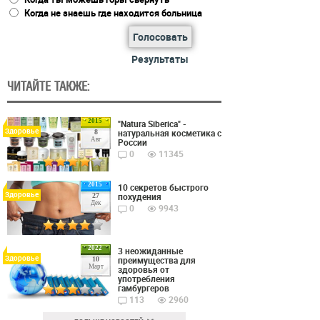
Когда не знаешь где находится больница
Голосовать
Результаты
ЧИТАЙТЕ ТАКЖЕ:
2015
"Natura Siberica" -
Здоровье
натуральная косметика с
8
Авг
России
0
11345
2015
10 секретов быстрого
Здоровье
похудения
27
Дек
0
9943
2022
3 неожиданные
Здоровье
преимущества для
10
Март
здоровья от
употребления
гамбургеров
113
2960