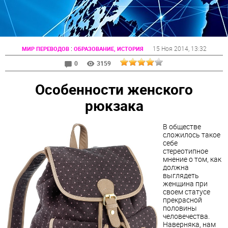
:
15 Ноя 2014
, 13:32
МИР ПЕРЕВОДОВ
ОБРАЗОВАНИЕ, ИСТОРИЯ
0
3159
Особенности женского
рюкзака
В обществе
сложилось такое
себе
стереотипное
мнение о том, как
должна
выглядеть
женщина при
своем статусе
прекрасной
половины
человечества.
Наверняка, нам