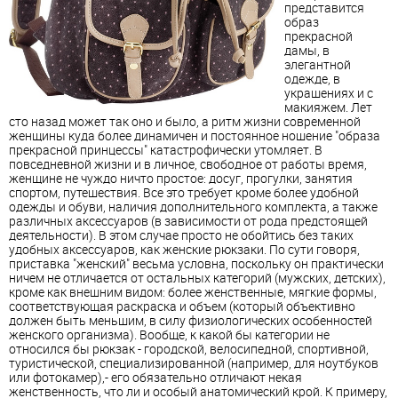
представится
образ
прекрасной
дамы, в
элегантной
одежде, в
украшениях и с
макияжем. Лет
сто назад может так оно и было, а ритм жизни современной
женщины куда более динамичен и постоянное ношение "образа
прекрасной принцессы" катастрофически утомляет. В
повседневной жизни и в личное, свободное от работы время,
женщине не чуждо ничто простое: досуг, прогулки, занятия
спортом, путешествия. Все это требует кроме более удобной
одежды и обуви, наличия дополнительного комплекта, а также
различных аксессуаров (в зависимости от рода предстоящей
деятельности). В этом случае просто не обойтись без таких
удобных аксессуаров, как женские рюкзаки. По сути говоря,
приставка "женский" весьма условна, поскольку он практически
ничем не отличается от остальных категорий (мужских, детских),
кроме как внешним видом: более женственные, мягкие формы,
соответствующая раскраска и объем (который объективно
должен быть меньшим, в силу физиологических особенностей
женского организма). Вообще, к какой бы категории не
относился бы рюкзак - городской, велосипедной, спортивной,
туристической, специализированной (например, для ноутбуков
или фотокамер),- его обязательно отличают некая
женственность, что ли и особый анатомический крой. К примеру,