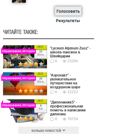
Голосовать
Результаты
ЧИТАЙТЕ ТАКЖЕ:
2015
"Lyceum Alpinum Zuoz" -
Образование, История
школа-пансион в
19
Июль
Швейцарии
0
23206
2015
"Аэронавт" -
Образование, История
увлекательное
20
Июль
путешествие на
воздушном шаре
0
22222
2015
"Дипломник5" -
Образование, История
профессиональная
8
Авг
помочь в написании
диплома
0
70754
БОЛЬШЕ НОВОСТЕЙ