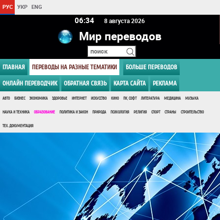
РУС
УКР
ENG
06 34
8 августа 2026
Мир переводов
ГЛАВНАЯ
ПЕРЕВОДЫ НА РАЗНЫЕ ТЕМАТИКИ
БОЛЬШЕ ПЕРЕВОДОВ
ОНЛАЙН ПЕРЕВОДЧИК
ОБРАТНАЯ СВЯЗЬ
КАРТА САЙТА
РЕКЛАМА
АВТО
БИЗНЕС
ЭКОНОМИКА
ЗДОРОВЬЕ
ИНТЕРНЕТ
ИСКУССТВО
КИНО
ПК, СОФТ
ЛИТЕРАТУРА
МЕДИЦИНА
МУЗЫКА
НАУКА И ТЕХНИКА
ОБРАЗОВАНИЕ
ПОЛИТИКА И ЗАКОН
ПРИРОДА
ПСИХОЛОГИЯ
РЕЛИГИЯ
СПОРТ
СТРАНЫ
СТРОИТЕЛЬСТВО
ТЕХ. ДОКУМЕНТАЦИЯ