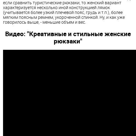
если сравнить туристические рюкзаки, то женский вариант
характеризуется несколько иной конструкцией лямок
(учитывается более узкий плечевой пояс, грудь и т.п.), более
мягким поясным ремнем, укороченной спинкой. Ну, и как уже
говорилось выше, - меньшие объем и вес.
Видео: "Креативные и стильные женские
рюкзаки"