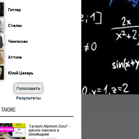
Гитлер
Сталин
Чингисхан
Аттила
Юлий Цезарь
Голосовать
Результаты
 ТАКЖЕ:
2015
"Lyceum Alpinum Zuoz" -
 История
школа-пансион в
19
Июль
Швейцарии