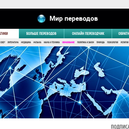
Мир переводов
АТИКИ
БОЛЬШЕ ПЕРЕВОДОВ
ОНЛАЙН ПЕРЕВОДЧИК
ОБРАТ
 СОФТ
ЛИТЕРАТУРА
МЕДИЦИНА
МУЗЫКА
НАУКА И ТЕХНИКА
ОБРАЗОВАНИЕ
ПОЛИТИКА И ЗАКОН
ПРИРОДА
ПСИХОЛОГИЯ
РЕЛИГИЯ
ПОДПИСА