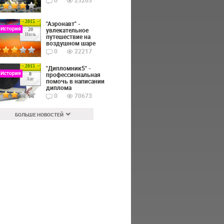
0
23203
2015
"Аэронавт" -
 История
увлекательное
20
Июль
путешествие на
воздушном шаре
0
22217
2015
"Дипломник5" -
 История
профессиональная
8
Авг
помочь в написании
диплома
0
70673
БОЛЬШЕ НОВОСТЕЙ