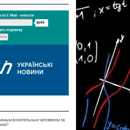
 по E-Mail - новости
4699
ить подписку
самым влиятельным человеком за
рию?