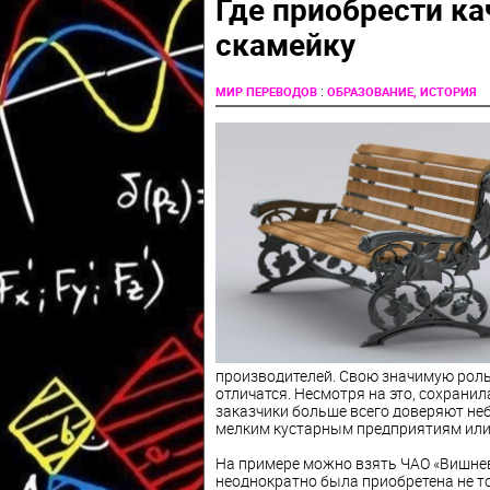
Где приобрести к
скамейку
:
МИР ПЕРЕВОДОВ
ОБРАЗОВАНИЕ, ИСТОРИЯ
производителей. Свою значимую роль 
отличатся. Несмотря на это, сохрани
заказчики больше всего доверяют не
мелким кустарным предприятиям или
На примере можно взять ЧАО «Вишнев
неоднократно была приобретена не тол