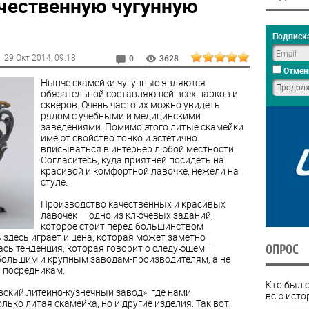
ачественную чугунную
Подписка
29 Окт 2014
, 09:18
0
3628
Отмен
Нынче скамейки чугунные являются
обязательной составляющей всех парков и
скверов. Очень часто их можно увидеть
рядом с учебными и медицинскими
заведениями. Помимо этого литые скамейки
имеют свойство тонко и эстетично
вписываться в интерьер любой местности.
Согласитесь, куда приятней посидеть на
красивой и комфортной лавочке, нежели на
стуле.
Производство качественных и красивых
лавочек — одно из ключевых заданий,
которое стоит перед большинством
здесь играет и цена, которая может заметно
лась тенденция, которая говорит о следующем —
ОПРОС
большим и крупным заводам-производителям, а не
 посредникам.
Кто был 
ский литейно-кузнечный завод», где нами
всю исто
ько литая скамейка, но и другие изделия. Так вот,