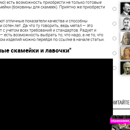
нию) есть возможность приобрести не только готовые
амейки (боковины для скамеек). Приятно же приобрести
ют отличные показатели качества и способны
 сотен лет. Да что ту говорить, ведь метал — это
т с учетом всех требований и стандартов. Радует и
 есть возможность выбрать то, что надо, а не то, что
ом изделий можно перейдя по ссылке в начале статьи.
ные скамейки и лавочки"
ЧИТАЙТЕ
Образование,