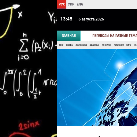
РУС
УКР
ENG
13 45
6 августа 2026
ГЛАВНАЯ
ПЕРЕВОДЫ НА РАЗНЫЕ ТЕМ
АВТО
БИЗНЕС
ЭКОНОМИКА
ЗДОРОВЬЕ
ИНТЕРНЕТ
ИСКУССТВО
КИНО
ПК,