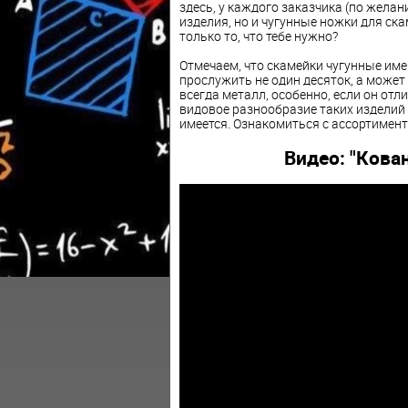
здесь, у каждого заказчика (по жела
изделия, но и чугунные ножки для ск
только то, что тебе нужно?
Отмечаем, что скамейки чугунные име
прослужить не один десяток, а может и
всегда металл, особенно, если он отли
видовое разнообразие таких изделий —
имеется. Ознакомиться с ассортимент
Видео: "Кова