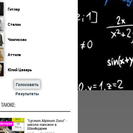
Гитлер
Сталин
Чингисхан
Аттила
Юлий Цезарь
Голосовать
Результаты
 ТАКЖЕ:
2015
"Lyceum Alpinum Zuoz" -
 История
школа-пансион в
19
Июль
Швейцарии