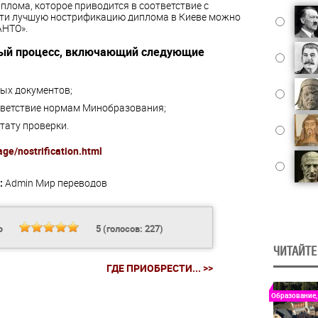
лома, которое приводится в соответствие с
ати лучшую нострификацию диплома в Киеве можно
АНТО».
ный процесс, включающий следующие
ых документов;
тветствие нормам Минобразования;
тату проверки.
age/nostrification.html
:
Admin
Мир переводов
Ь
5
(голосов:
227
)
ЧИТАЙТЕ
ГДЕ ПРИОБРЕСТИ... >>
Образование,