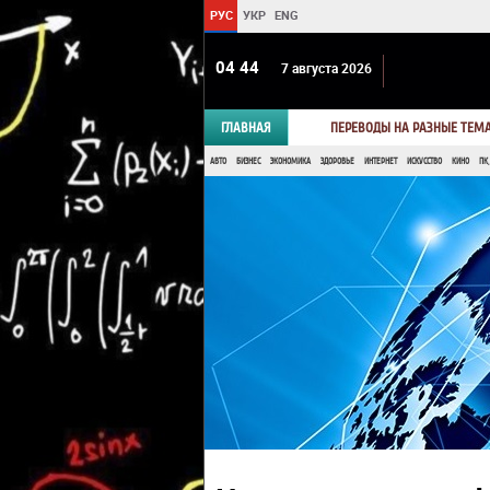
РУС
УКР
ENG
04:44
7 августа 2026
ГЛАВНАЯ
ПЕРЕВОДЫ НА РАЗНЫЕ ТЕМ
АВТО
БИЗНЕС
ЭКОНОМИКА
ЗДОРОВЬЕ
ИНТЕРНЕТ
ИСКУССТВО
КИНО
ПК,