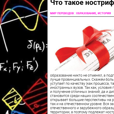
Что такое ностри
:
МИР ПЕРЕВОДОВ
ОБРАЗОВАНИЕ, ИСТОРИЯ
образование никто не отменял, а под
лучше провинциальных. Скажем больш
уступает по качеству (как процесса, 
иностранных вузов. Так как, условия
и получение отличных знаний, да и д
становится среди наших соотечестве
открывает большие перспективы на ры
так и на отечественном уровне. Вся з
отечественного и зарубежного образ
территории, а поэтому подлежат ност