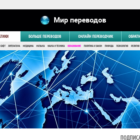
Мир переводов
АТИКИ
БОЛЬШЕ ПЕРЕВОДОВ
ОНЛАЙН ПЕРЕВОДЧИК
ОБРАТ
 СОФТ
ЛИТЕРАТУРА
МЕДИЦИНА
МУЗЫКА
НАУКА И ТЕХНИКА
ОБРАЗОВАНИЕ
ПОЛИТИКА И ЗАКОН
ПРИРОДА
ПСИХОЛОГИЯ
РЕЛИГИЯ
ПОДПИСА