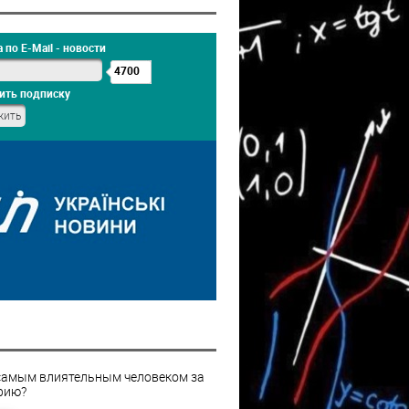
 по E-Mail - новости
4700
ить подписку
самым влиятельным человеком за
рию?