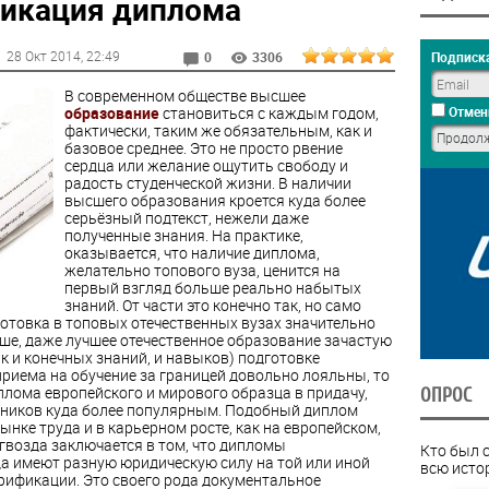
фикация диплома
28 Окт 2014
, 22:49
Подписка
0
3306
В современном обществе высшее
образование
становиться с каждым годом,
Отмен
фактически, таким же обязательным, как и
базовое среднее. Это не просто рвение
сердца или желание ощутить свободу и
радость студенческой жизни. В наличии
высшего образования кроется куда более
серьёзный подтекст, нежели даже
полученные знания. На практике,
оказывается, что наличие диплома,
желательно топового вуза, ценится на
первый взгляд больше реально набытых
знаний. От части это конечно так, но само
готовка в топовых отечественных вузах значительно
е, даже лучшее отечественное образование зачастую
так и конечных знаний, и навыков) подготовке
 приема на обучение за границей довольно лояльны, то
иплома европейского и мирового образца в придачу,
ОПРОС
нников куда более популярным. Подобный диплом
нке труда и в карьерном росте, как на европейском,
агвозда заключается в том, что дипломы
Кто был 
ца имеют разную юридическую силу на той или иной
всю исто
рификации. Это своего рода документальное