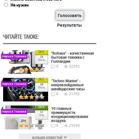
Не нужен
Голосовать
Результаты
ЧИТАЙТЕ ТАКЖЕ:
2015
"Rohaus" - качественная
Наука и Техника
бытовая техника с
24
Июль
Голландии
0
22393
2015
"Techno Marine" -
Наука и Техника
непревзойденные
20
Июль
швейцарские часы
0
21792
2019
10 главных
Наука и Техника
преимуществ
12
Апр
кондиционирования
воздуха
0
23698
БОЛЬШЕ НОВОСТЕЙ