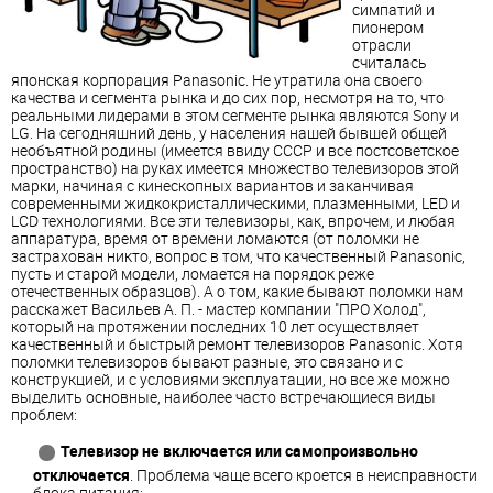
симпатий и
пионером
отрасли
считалась
японская корпорация Panasonic. Не утратила она своего
качества и сегмента рынка и до сих пор, несмотря на то, что
реальными лидерами в этом сегменте рынка являются Sony и
LG. На сегодняшний день, у населения нашей бывшей общей
необъятной родины (имеется ввиду СССР и все постсоветское
пространство) на руках имеется множество телевизоров этой
марки, начиная с кинескопных вариантов и заканчивая
современными жидкокристаллическими, плазменными, LED и
LCD технологиями. Все эти телевизоры, как, впрочем, и любая
аппаратура, время от времени ломаются (от поломки не
застрахован никто, вопрос в том, что качественный Panasonic,
пусть и старой модели, ломается на порядок реже
отечественных образцов). А о том, какие бывают поломки нам
расскажет Васильев А. П. - мастер компании "ПРО Холод",
который на протяжении последних 10 лет осуществляет
качественный и быстрый ремонт телевизоров Panasonic. Хотя
поломки телевизоров бывают разные, это связано и с
конструкцией, и с условиями эксплуатации, но все же можно
выделить основные, наиболее часто встречающиеся виды
проблем:
Телевизор не включается или самопроизвольно
отключается
. Проблема чаще всего кроется в неисправности
блока питания;