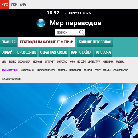
РУС
УКР
ENG
18:52
6 августа 2026
Мир переводов
ГЛАВНАЯ
ПЕРЕВОДЫ НА РАЗНЫЕ ТЕМАТИКИ
БОЛЬШЕ ПЕРЕВОДОВ
ОНЛАЙН ПЕРЕВОДЧИК
ОБРАТНАЯ СВЯЗЬ
КАРТА САЙТА
РЕКЛАМА
АВТО
БИЗНЕС
ЭКОНОМИКА
ЗДОРОВЬЕ
ИНТЕРНЕТ
ИСКУССТВО
КИНО
ПК, СОФТ
ЛИТЕРАТУРА
МЕДИЦИНА
МУЗЫКА
НАУКА И ТЕХНИКА
ОБРАЗОВАНИЕ
ПОЛИТИКА И ЗАКОН
ПРИРОДА
ПСИХОЛОГИЯ
РЕЛИГИЯ
СПОРТ
СТРАНЫ
СТРОИТЕЛЬСТВО
ТЕХ. ДОКУМЕНТАЦИЯ