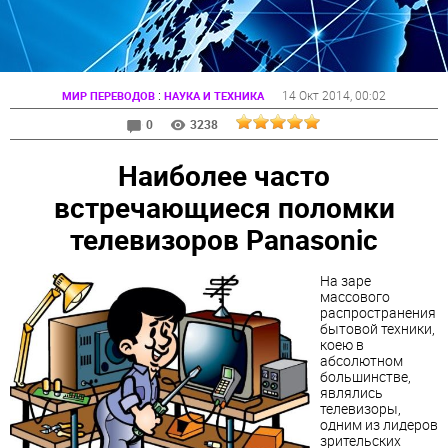
:
14 Окт 2014
, 00:02
МИР ПЕРЕВОДОВ
НАУКА И ТЕХНИКА
0
3238
Наиболее часто
встречающиеся поломки
телевизоров Panasonic
На заре
массового
распространения
бытовой техники,
коею в
абсолютном
большинстве,
являлись
телевизоры,
одним из лидеров
зрительских