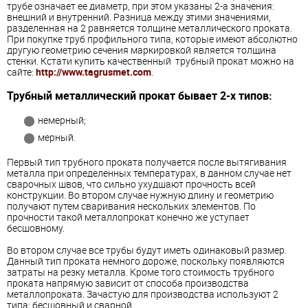
трубе означает ее диаметр, при этом указаны 2-а значения:
внешний и внутренний. Разница между этими значениями,
разделенная на 2 равняется толщине металлического проката.
При покупке труб профильного типа, которые имеют абсолютно
другую геометрию сечения маркировкой является толщина
стенки. Кстати купить качественный трубный прокат можно на
сайте:
http://www.tagrusmet.com
.
Трубный металлический прокат бывает 2-х типов:
немерный;
мерный.
Первый тип трубного проката получается после вытягивания
металла при определенных температурах, в данном случае нет
сварочных швов, что сильно ухудшают прочность всей
конструкции. Во втором случае нужную длину и геометрию
получают путем сваривания нескольких элементов. По
прочности такой металлопрокат конечно же уступает
бесшовному.
Во втором случае все трубы будут иметь одинаковый размер.
Данный тип проката немного дороже, поскольку появляются
затраты на резку металла. Кроме того стоимость трубного
проката напрямую зависит от способа производства
металлопроката. Зачастую для производства используют 2
типа: бесшовный и сварной.