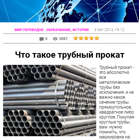
:
3 Окт 2014
, 19:12
МИР ПЕРЕВОДОВ
ОБРАЗОВАНИЕ, ИСТОРИЯ
0
3887
Что такое трубный прокат
Трубный прокат -
это абсолютно
все
металлические
трубы без
исключения, и не
важно какое
сечение трубы:
прямоугольное,
квадратное либо
круглое. Покупая
круглые трубы,
вам нужно
помнить, что
маркировка на