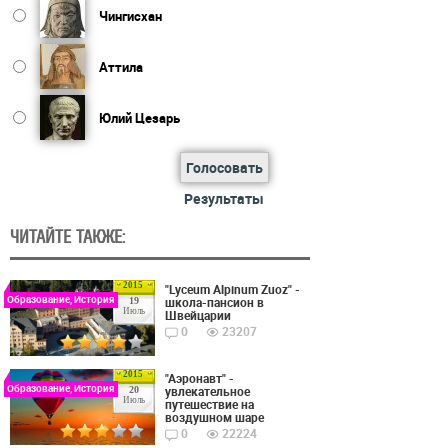
Чингисхан
Аттила
Юлий Цезарь
Голосовать
Результаты
ЧИТАЙТЕ ТАКЖЕ:
2015
"Lyceum Alpinum Zuoz" -
Образование, История
школа-пансион в
19
Июль
Швейцарии
0
23207
2015
"Аэронавт" -
Образование, История
увлекательное
20
Июль
путешествие на
воздушном шаре
0
22224