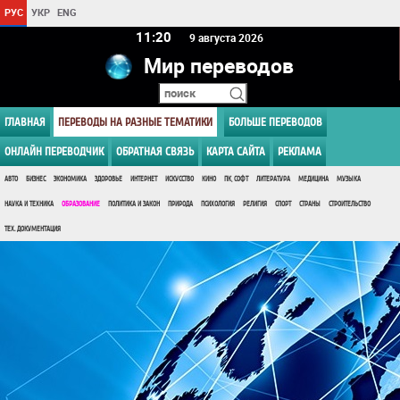
РУС
УКР
ENG
11 20
9 августа 2026
Мир переводов
ГЛАВНАЯ
ПЕРЕВОДЫ НА РАЗНЫЕ ТЕМАТИКИ
БОЛЬШЕ ПЕРЕВОДОВ
ОНЛАЙН ПЕРЕВОДЧИК
ОБРАТНАЯ СВЯЗЬ
КАРТА САЙТА
РЕКЛАМА
АВТО
БИЗНЕС
ЭКОНОМИКА
ЗДОРОВЬЕ
ИНТЕРНЕТ
ИСКУССТВО
КИНО
ПК, СОФТ
ЛИТЕРАТУРА
МЕДИЦИНА
МУЗЫКА
НАУКА И ТЕХНИКА
ОБРАЗОВАНИЕ
ПОЛИТИКА И ЗАКОН
ПРИРОДА
ПСИХОЛОГИЯ
РЕЛИГИЯ
СПОРТ
СТРАНЫ
СТРОИТЕЛЬСТВО
ТЕХ. ДОКУМЕНТАЦИЯ