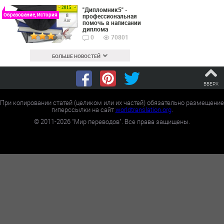
2015
"Дипломник5" -
Образование, История
профессиональная
8
Авг
помочь в написании
диплома
0
70801
БОЛЬШЕ НОВОСТЕЙ
ВВЕРХ
При копировании статей (целиком или их частей) обязательно размещение
гиперссылки на сайт
worldtranslation.org
.
©
2011-2026
"Мир переводов". Все права защищены.