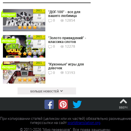
2015
"ДОГ-100" - все для
Интернет
вашего любимца
11
Авг
0
12854
2015
"Золото привидений" -
Интернет
классика слотов
27
Авг
0
12278
2015
"Кухонные" игры для
Интернет
девочек
23
Авг
0
13193
БОЛЬШЕ НОВОСТЕЙ
ВВЕРХ
При копировании статей (целиком или их частей) обязательно размещение
гиперссылки на сайт
worldtranslation.org
.
©
2011-2026
"Мир переводов". Все права защищены.