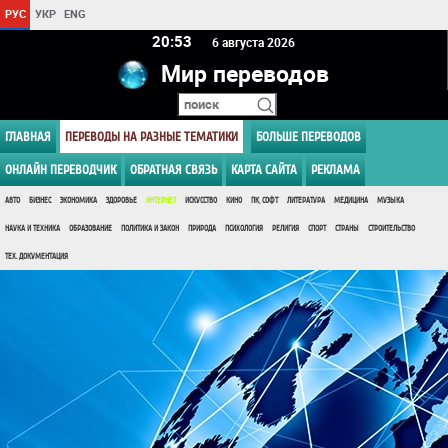
РУС
УКР
ENG
20 53
6 августа 2026
Мир переводов
ГЛАВНАЯ
ПЕРЕВОДЫ НА РАЗНЫЕ ТЕМАТИКИ
БОЛЬШЕ ПЕРЕВОДОВ
ОНЛАЙН ПЕРЕВОДЧИК
ОБРАТНАЯ СВЯЗЬ
КАРТА САЙТА
РЕКЛАМА
АВТО
БИЗНЕС
ЭКОНОМИКА
ЗДОРОВЬЕ
ИНТЕРНЕТ
ИСКУССТВО
КИНО
ПК, СОФТ
ЛИТЕРАТУРА
МЕДИЦИНА
МУЗЫКА
НАУКА И ТЕХНИКА
ОБРАЗОВАНИЕ
ПОЛИТИКА И ЗАКОН
ПРИРОДА
ПСИХОЛОГИЯ
РЕЛИГИЯ
СПОРТ
СТРАНЫ
СТРОИТЕЛЬСТВО
ТЕХ. ДОКУМЕНТАЦИЯ