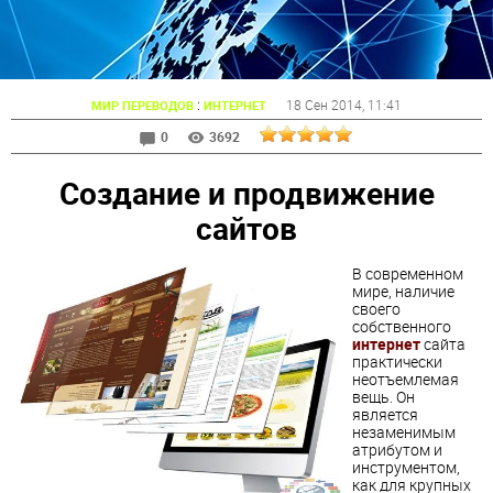
:
18 Сен 2014
, 11:41
МИР ПЕРЕВОДОВ
ИНТЕРНЕТ
0
3692
Создание и продвижение
сайтов
В современном
мире, наличие
своего
собственного
интернет
сайта
практически
неотъемлемая
вещь. Он
является
незаменимым
атрибутом и
инструментом,
как для крупных