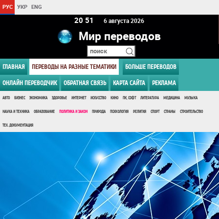
РУС
УКР
ENG
20:51
6 августа 2026
Мир переводов
ГЛАВНАЯ
ПЕРЕВОДЫ НА РАЗНЫЕ ТЕМАТИКИ
БОЛЬШЕ ПЕРЕВОДОВ
ОНЛАЙН ПЕРЕВОДЧИК
ОБРАТНАЯ СВЯЗЬ
КАРТА САЙТА
РЕКЛАМА
АВТО
БИЗНЕС
ЭКОНОМИКА
ЗДОРОВЬЕ
ИНТЕРНЕТ
ИСКУССТВО
КИНО
ПК, СОФТ
ЛИТЕРАТУРА
МЕДИЦИНА
МУЗЫКА
НАУКА И ТЕХНИКА
ОБРАЗОВАНИЕ
ПОЛИТИКА И ЗАКОН
ПРИРОДА
ПСИХОЛОГИЯ
РЕЛИГИЯ
СПОРТ
СТРАНЫ
СТРОИТЕЛЬСТВО
ТЕХ. ДОКУМЕНТАЦИЯ