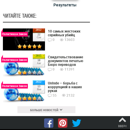
Результаты
ЧИТАЙТЕ ТАКЖЕ:
2012
10 самых жестоких
Политика и Закон
серийных убийц
22
Сен
0
13603
2015
Cвидетельствование
Политика и Закон
документов печатью
18
Авг
Бюро переводов
0
11391
2022
Unhide – борьба с
Политика и Закон
коррупцией в наших
13
Янв
руках
55
2132
БОЛЬШЕ НОВОСТЕЙ
ВВЕРХ