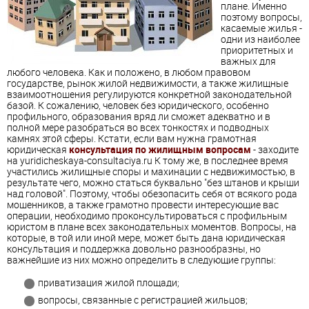
плане. Именно
поэтому вопросы,
касаемые жилья -
одни из наиболее
приоритетных и
важных для
любого человека. Как и положено, в любом правовом
государстве, рынок жилой недвижимости, а также жилищные
взаимоотношения регулируются конкретной законодательной
базой. К сожалению, человек без юридического, особенно
профильного, образования вряд ли сможет адекватно и в
полной мере разобраться во всех тонкостях и подводных
камнях этой сферы. Кстати, если вам нужна грамотная
юридическая
консультация по жилищным вопросам
- заходите
на yuridicheskaya-consultaciya.ru К тому же, в последнее время
участились жилищные споры и махинации с недвижимостью, в
результате чего, можно статься буквально "без штанов и крыши
над головой". Поэтому, чтобы обезопасить себя от всякого рода
мошенников, а также грамотно провести интересующие вас
операции, необходимо проконсультироваться с профильным
юристом в плане всех законодательных моментов. Вопросы, на
которые, в той или иной мере, может быть дана юридическая
консультация и поддержка довольно разнообразны, но
важнейшие из них можно определить в следующие группы:
приватизация жилой площади;
вопросы, связанные с регистрацией жильцов;