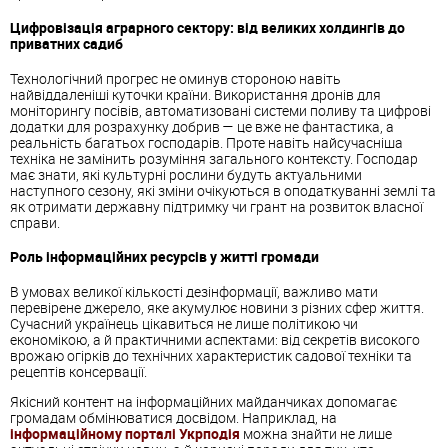
Цифровізація аграрного сектору: від великих холдингів до
приватних садиб
Технологічний прогрес не оминув стороною навіть
найвіддаленіші куточки країни. Використання дронів для
моніторингу посівів, автоматизовані системи поливу та цифрові
додатки для розрахунку добрив — це вже не фантастика, а
реальність багатьох господарів. Проте навіть найсучасніша
техніка не замінить розуміння загального контексту. Господар
має знати, які культурні рослини будуть актуальними
наступного сезону, які зміни очікуються в оподаткуванні землі та
як отримати державну підтримку чи грант на розвиток власної
справи.
Роль інформаційних ресурсів у житті громади
В умовах великої кількості дезінформації, важливо мати
перевірене джерело, яке акумулює новини з різних сфер життя.
Сучасний українець цікавиться не лише політикою чи
економікою, а й практичними аспектами: від секретів високого
врожаю огірків до технічних характеристик садової техніки та
рецептів консервації.
Якісний контент на інформаційних майданчиках допомагає
громадам обмінюватися досвідом. Наприклад, на
інформаційному порталі Укрподія
можна знайти не лише