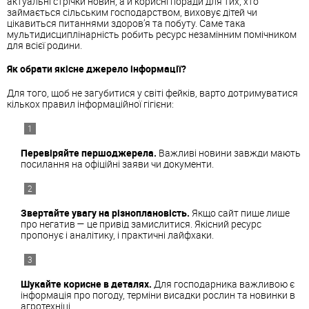
актуальні стрічки новин, а й корисні поради для тих, хто
займається сільським господарством, виховує дітей чи
цікавиться питаннями здоров’я та побуту. Саме така
мультидисциплінарність робить ресурс незамінним помічником
для всієї родини.
Як обрати якісне джерело інформації?
Для того, щоб не загубитися у світі фейків, варто дотримуватися
кількох правил інформаційної гігієни:
Перевіряйте першоджерела.
Важливі новини завжди мають
посилання на офіційні заяви чи документи.
Звертайте увагу на різноплановість.
Якщо сайт пише лише
про негатив — це привід замислитися. Якісний ресурс
пропонує і аналітику, і практичні лайфхаки.
Шукайте корисне в деталях.
Для господарника важливою є
інформація про погоду, терміни висадки рослин та новинки в
агротехніці.