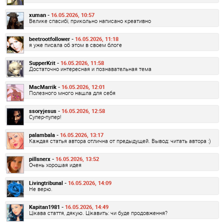
xuman -
16.05.2026, 10:57
Велике спасибі, прикольно написано креативно
beetrootfollower -
16.05.2026, 11:18
я уже писала об этом в своем блоге
SupperKrit -
16.05.2026, 11:58
Достаточно интересная и познавательная тема
MacMarrik -
16.05.2026, 12:01
Полезного много нашла для себя
ssoryjesus -
16.05.2026, 12:58
Супер-пупер!
palambala -
16.05.2026, 13:17
Каждая статья автора отлична от предыдущей. Вывод: читать автора :)
pillsnerx -
16.05.2026, 13:52
Очень хорошая идея
Livingtribunal -
16.05.2026, 14:09
Не верю.
Kapitan1981 -
16.05.2026, 14:49
Цікава стаття, дякую. Цікавить: чи буде продовження?