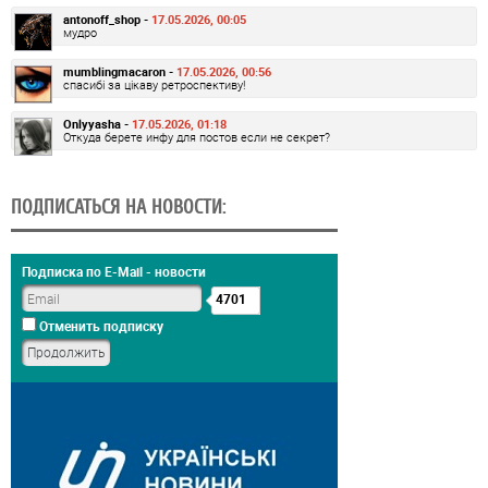
antonoff_shop -
17.05.2026, 00:05
мудро
mumblingmacaron -
17.05.2026, 00:56
спасибі за цікаву ретроспективу!
Onlyyasha -
17.05.2026, 01:18
Откуда берете инфу для постов если не секрет?
ПОДПИСАТЬСЯ НА НОВОСТИ:
Подписка по E-Mail - новости
4701
Отменить подписку