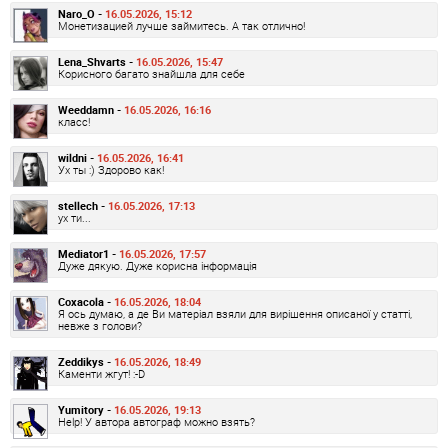
Naro_O -
16.05.2026, 15:12
Монетизацией лучше займитесь. А так отлично!
Lena_Shvarts -
16.05.2026, 15:47
Корисного багато знайшла для себе
Weeddamn -
16.05.2026, 16:16
класс!
wildni -
16.05.2026, 16:41
Ух ты :) Здорово как!
stellech -
16.05.2026, 17:13
ух ти...
Mediator1 -
16.05.2026, 17:57
Дуже дякую. Дуже корисна інформація
Coxacola -
16.05.2026, 18:04
Я ось думаю, а де Ви матеріал взяли для вирішення описаної у статті,
невже з голови?
Zeddikys -
16.05.2026, 18:49
Каменти жгут! :-D
Yumitory -
16.05.2026, 19:13
Help! У автора автограф можно взять?