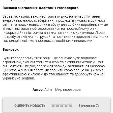
Виклики сьогодення: адаптація господарств
Зараз, як ніколи, важливо тримати руку на пульсі. Питання
енергонезалежності, зберігання продукції в умовах відсутності
світла та пошук нових ринків збуту для дрібних виробників — це
ті теми, які мають обговорюватися на професійному рівні.
Інформаційна підтримка в таких питаннях є критичною. Люди
потребують чітких інструкцій та позитивних прикладів від інших
господарів, які вже впоралися з подібними викликами.
Висновок
Бути господарем у 2026 році — це означає бути водночас
агрономом, економістом, техніком та активним читачем. Світ
змінюється швидко, але земля завжди залишається базовою
цінністю. А знання про те, як зробити свою працю на цій землі
ефективнішою, є ключем до стабільності та добробуту кожної
української родини.
Автор:
Admin
Мир переводов
ОЦЕНИТЬ НОВОСТЬ
5
(голосов:
7
)