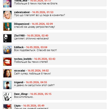
Tosha_Mur -
16.05.2026, 01:17
Побольше б таких постов на блоге.
zabratzabrat -
16.05.2026, 01:53
Про що глаголят всі ці люди в коментах?
Dilopamized -
16.05.2026, 02:09
спасибі за цікаву ретроспективу!
Zloi1980 -
16.05.2026, 02:40
Цепляет, отлично написано!
Edillack -
16.05.2026, 03:04
Все подобається. Спасибі за пост!
techno_leshhh -
16.05.2026, 03:43
Побольше бы таких статей
nicocalai -
16.05.2026, 04:02
Сайт супер, побільше б таких!
trigandi -
16.05.2026, 04:55
А давно ли запустили этот сайт?
Danr_illingr -
16.05.2026, 05:15
Восхитительно..
Lkpis -
16.05.2026, 05:49
Дякую за цікавий матеріал!