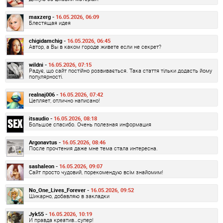
maxzerg -
16.05.2026, 06:09
Блестящая идея
chigidamchig -
16.05.2026, 06:45
Автор, а Вы в каком городе живете если не секрет?
wildni -
16.05.2026, 07:15
Радує, що сайт постійно розвивається. Така стаття тільки додасть йому
популярності.
realnaj006 -
16.05.2026, 07:42
Цепляет, отлично написано!
itsaudio -
16.05.2026, 08:18
Большое спасибо. Очень полезная информация
Argonavtus -
16.05.2026, 08:46
После прочтения даже мне тема стала интересна.
sashaleon -
16.05.2026, 09:07
Сайт просто чудовий, порекомендую всім знайомим!
No_One_Lives_Forever -
16.05.2026, 09:52
Шикарно, добавляю в закладки
Jyk55 -
16.05.2026, 10:19
И правда креатив…супер!