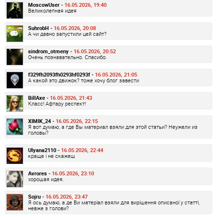
MoscowUser -
16.05.2026, 19:40
Великолепная идея
SuhrobH -
16.05.2026, 20:08
А чи давно запустили цей сайт?
sindrom_otmeny -
16.05.2026, 20:52
Очень познавательно. Спасибо.
f329fh2093fh0293hf0293f -
16.05.2026, 21:05
А какой это движок? тоже хочу блог завести
BillAxe -
16.05.2026, 21:43
Класс! Афтару респект!
XIMIK_24 -
16.05.2026, 22:15
Я вот думаю, а где Вы материал взяли для этой статьи? Неужели из
головы?
Ulyana2110 -
16.05.2026, 22:44
краще і не скажеш
Avrores -
16.05.2026, 23:10
хорошая идея.
Sojru -
16.05.2026, 23:47
Я ось думаю, а де Ви матеріал взяли для вирішення описаної у статті,
невже з голови?