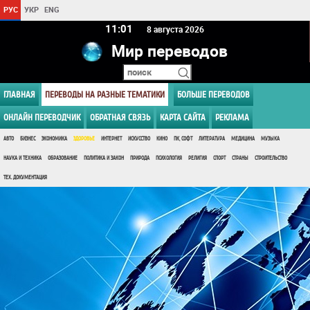
РУС
УКР
ENG
11:01
8 августа 2026
Мир переводов
ГЛАВНАЯ
ПЕРЕВОДЫ НА РАЗНЫЕ ТЕМАТИКИ
БОЛЬШЕ ПЕРЕВОДОВ
ОНЛАЙН ПЕРЕВОДЧИК
ОБРАТНАЯ СВЯЗЬ
КАРТА САЙТА
РЕКЛАМА
АВТО
БИЗНЕС
ЭКОНОМИКА
ЗДОРОВЬЕ
ИНТЕРНЕТ
ИСКУССТВО
КИНО
ПК, СОФТ
ЛИТЕРАТУРА
МЕДИЦИНА
МУЗЫКА
НАУКА И ТЕХНИКА
ОБРАЗОВАНИЕ
ПОЛИТИКА И ЗАКОН
ПРИРОДА
ПСИХОЛОГИЯ
РЕЛИГИЯ
СПОРТ
СТРАНЫ
СТРОИТЕЛЬСТВО
ТЕХ. ДОКУМЕНТАЦИЯ