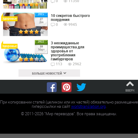
0
11350
2015
10 секретов быстрого
Здоровье
похудения
27
Дек
0
9945
2022
3 неожиданные
Здоровье
преимущества для
10
Март
здоровья от
употребления
гамбургеров
113
2962
БОЛЬШЕ НОВОСТЕЙ
ВВЕРХ
При копировании статей (целиком или их частей) обязательно размещение
гиперссылки на сайт
worldtranslation.org
.
©
2011-2026
"Мир переводов". Все права защищены.