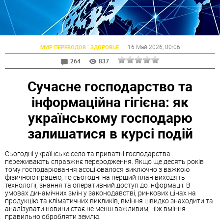
:
16 Май 2026
, 00:06
МИР ПЕРЕВОДОВ
ЗДОРОВЬЕ
264
837
Сучасне господарство та
інформаційна гігієна: як
українському господарю
залишатися в курсі подій
Сьогодні українське село та приватні господарства
переживають справжнє переродження. Якщо ще десять років
тому господарювання асоціювалося виключно з важкою
фізичною працею, то сьогодні на перший план виходять
технології, знання та оперативний доступ до інформації. В
умовах динамічних змін у законодавстві, ринкових цінах на
продукцію та кліматичних викликів, вміння швидко знаходити та
аналізувати новини стає не менш важливим, ніж вміння
правильно обробляти землю.