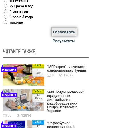
Постоянно
2-3 раза в год
1 раз в год
1 раз в 3 года
никогда
Голосовать
Результаты
ЧИТАЙТЕ ТАКЖЕ:
2015
"MEDexpert" - лечение и
Медицина
оздоровление в Турции
11
Авг
0
17872
2021
"АФС Медицинтехник" —
Медицина
официальный
14
Июнь
дистрибьютор
медоборудования
Philips Healthcare в
Украине
50
12814
2018
"Софосбувир" -
Медицина
революционный
12