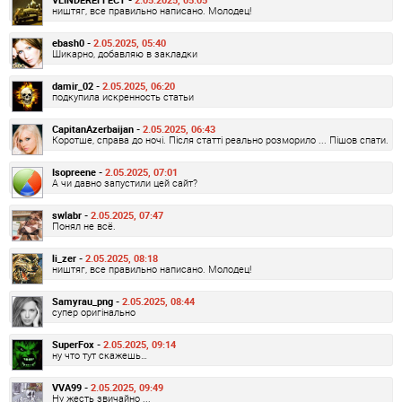
ништяг, все правильно написано. Молодец!
ebash0 -
2.05.2025, 05:40
Шикарно, добавляю в закладки
damir_02 -
2.05.2025, 06:20
подкупила искренность статьи
CapitanAzerbaijan -
2.05.2025, 06:43
Коротше, справа до ночі. Після статті реально розморило ... Пішов спати.
Isopreene -
2.05.2025, 07:01
А чи давно запустили цей сайт?
swlabr -
2.05.2025, 07:47
Понял не всё.
li_zer -
2.05.2025, 08:18
ништяг, все правильно написано. Молодец!
Samyrau_png -
2.05.2025, 08:44
супер оригінально
SuperFox -
2.05.2025, 09:14
ну что тут скажешь…
VVA99 -
2.05.2025, 09:49
Ну жесть звичайно ...