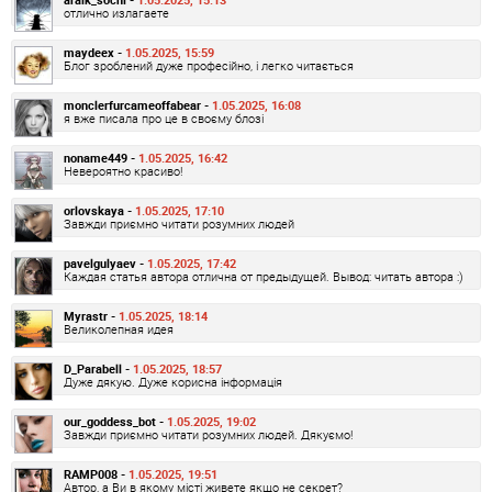
отлично излагаете
maydeex -
1.05.2025, 15:59
Блог зроблений дуже професійно, і легко читається
monclerfurcameoffabear -
1.05.2025, 16:08
я вже писала про це в своєму блозі
noname449 -
1.05.2025, 16:42
Невероятно красиво!
orlovskaya -
1.05.2025, 17:10
Завжди приємно читати розумних людей
pavelgulyaev -
1.05.2025, 17:42
Каждая статья автора отлична от предыдущей. Вывод: читать автора :)
Myrastr -
1.05.2025, 18:14
Великолепная идея
D_Parabell -
1.05.2025, 18:57
Дуже дякую. Дуже корисна інформація
our_goddess_bot -
1.05.2025, 19:02
Завжди приємно читати розумних людей. Дякуємо!
RAMP008 -
1.05.2025, 19:51
Автор, а Ви в якому місті живете якщо не секрет?