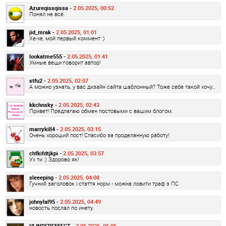
Azureqissqissa -
2.05.2025, 00:52
Понял не всё.
jid_mrak -
2.05.2025, 01:01
Хе-хе, мой первый коммент :)
lookatme555 -
2.05.2025, 01:41
Умные вещи говорит автор!
stfu2 -
2.05.2025, 02:07
А можно узнать, у вас дизайн сайта шаблонный? Тоже себе такой хочу…
kkchnsky -
2.05.2025, 02:43
Привет! Предлагаю обмен постовыми с вашим блогом.
marrykill4 -
2.05.2025, 03:15
Очень хороший пост! Спасибо за проделанную работу!
chfkifdtjkpi -
2.05.2025, 03:57
Ух ти :) Здорово як!
sleeeping -
2.05.2025, 04:08
Гучний заголовок і стаття норм - можна ловити траф з ПС
johnylal95 -
2.05.2025, 04:49
новость послал по инету.
VLINDEREFFECT -
2.05.2025, 05:05