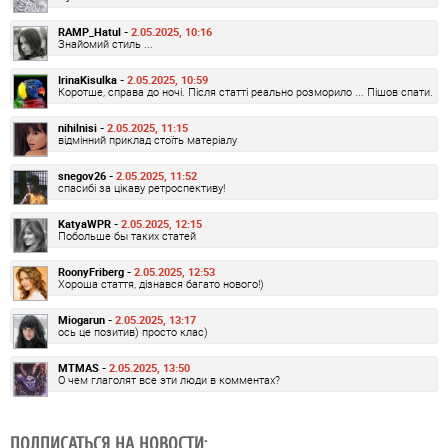
RAMP_Hatul -
2.05.2025, 10:16
Знайомий стиль ...
IrinaKisulka -
2.05.2025, 10:59
Коротше, справа до ночі. Після статті реально розморило ... Пішов спати.
nihilnisi -
2.05.2025, 11:15
відмінний приклад стоїть матеріалу
snegov26 -
2.05.2025, 11:52
спасибі за цікаву ретроспективу!
KatyaWPR -
2.05.2025, 12:15
Побольше бы таких статей
RoonyFriberg -
2.05.2025, 12:53
Хороша стаття, дізнався багато нового!)
Miogarun -
2.05.2025, 13:17
ось це позитив) просто клас)
MTMAS -
2.05.2025, 13:50
О чем глаголят все эти люди в комментах?
ПОДПИСАТЬСЯ НА НОВОСТИ: