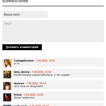
КОММЕНТАРИИ:
Добавить комментарий
TeenageEmotion -
1.05.2025, 13:01
ух ти...
hitriy_dmitriy -
1.05.2025, 13:50
Монетизацією краще займіться. А так чудово!
deomore -
1.05.2025, 14:14
чего тока не придумают...
Drtinej -
1.05.2025, 14:50
Да вы сказочник
araik_sochi -
1.05.2025, 15:13