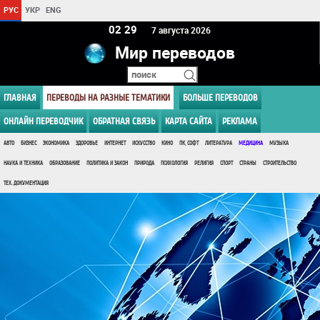
РУС
УКР
ENG
02:29
7 августа 2026
Мир переводов
ГЛАВНАЯ
ПЕРЕВОДЫ НА РАЗНЫЕ ТЕМАТИКИ
БОЛЬШЕ ПЕРЕВОДОВ
ОНЛАЙН ПЕРЕВОДЧИК
ОБРАТНАЯ СВЯЗЬ
КАРТА САЙТА
РЕКЛАМА
АВТО
БИЗНЕС
ЭКОНОМИКА
ЗДОРОВЬЕ
ИНТЕРНЕТ
ИСКУССТВО
КИНО
ПК, СОФТ
ЛИТЕРАТУРА
МЕДИЦИНА
МУЗЫКА
НАУКА И ТЕХНИКА
ОБРАЗОВАНИЕ
ПОЛИТИКА И ЗАКОН
ПРИРОДА
ПСИХОЛОГИЯ
РЕЛИГИЯ
СПОРТ
СТРАНЫ
СТРОИТЕЛЬСТВО
ТЕХ. ДОКУМЕНТАЦИЯ