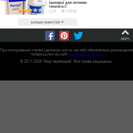
Янв
препарат для лечения
гепатита С
0
17518
БОЛЬШЕ НОВОСТЕЙ
ВВЕРХ
При копировании статей (целиком или их частей) обязательно размещение
гиперссылки на сайт
worldtranslation.org
.
©
2011-2026
"Мир переводов". Все права защищены.