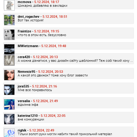
mcmova -
5.12.2024, 18:17
Шикарно, добавляю в закладки
dmt_rogachev -
5.12.2024, 18:51
Вот так история!
Fraintize -
5.12.2024, 19:15
что-то в этом есть, безусловно
MWietzmann -
5.12.2024, 19:48
cera420 -
5.12.2024, 20:13
А можна дізнатися, у вас дизайн сайту шаблонний? Теж собі такий хочу ...
Nemesis95 -
5.12.2024, 20:53
А какой это движок? тоже хочу блог завести
jora535 -
5.12.2024, 21:16
Мне все понравилось
versalia -
5.12.2024, 21:49
відмінна інфа
katerina1210 -
5.12.2024, 22:05
вне конкуренции
righik -
5.12.2024, 22:49
Тільки золоті руки могли набити такий прикольний матеріал