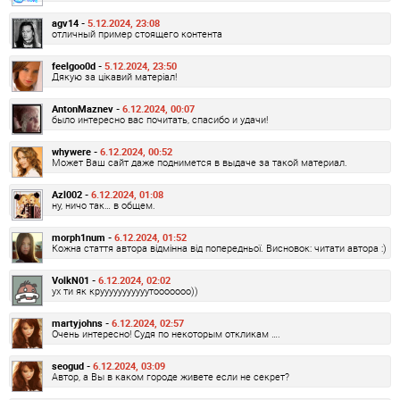
agv14 -
5.12.2024, 23:08
отличный пример стоящего контента
feelgoo0d -
5.12.2024, 23:50
Дякую за цікавий матеріал!
AntonMaznev -
6.12.2024, 00:07
было интересно вас почитать, спасибо и удачи!
whywere -
6.12.2024, 00:52
Может Ваш сайт даже поднимется в выдаче за такой материал.
Azl002 -
6.12.2024, 01:08
ну, ничо так… в общем.
morph1num -
6.12.2024, 01:52
Кожна стаття автора відмінна від попередньої. Висновок: читати автора :)
VolkN01 -
6.12.2024, 02:02
ух ти як крууууууууууутооооооо))
martyjohns -
6.12.2024, 02:57
Очень интересно! Судя по некоторым откликам ….
seogud -
6.12.2024, 03:09
Автор, а Вы в каком городе живете если не секрет?