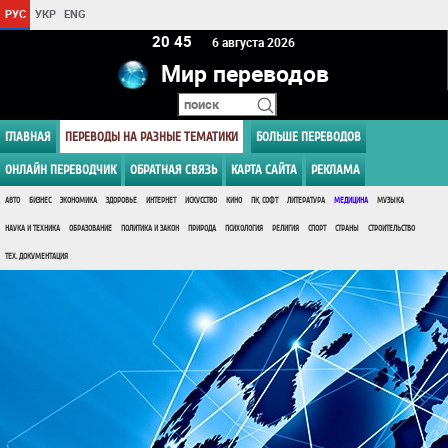
РУС
УКР
ENG
20:45
6 августа 2026
Мир переводов
ГЛАВНАЯ
ПЕРЕВОДЫ НА РАЗНЫЕ ТЕМАТИКИ
БОЛЬШЕ ПЕРЕВОДОВ
ОНЛАЙН ПЕРЕВОДЧИК
ОБРАТНАЯ СВЯЗЬ
КАРТА САЙТА
РЕКЛАМА
АВТО
БИЗНЕС
ЭКОНОМИКА
ЗДОРОВЬЕ
ИНТЕРНЕТ
ИСКУССТВО
КИНО
ПК, СОФТ
ЛИТЕРАТУРА
МЕДИЦИНА
МУЗЫКА
НАУКА И ТЕХНИКА
ОБРАЗОВАНИЕ
ПОЛИТИКА И ЗАКОН
ПРИРОДА
ПСИХОЛОГИЯ
РЕЛИГИЯ
СПОРТ
СТРАНЫ
СТРОИТЕЛЬСТВО
ТЕХ. ДОКУМЕНТАЦИЯ