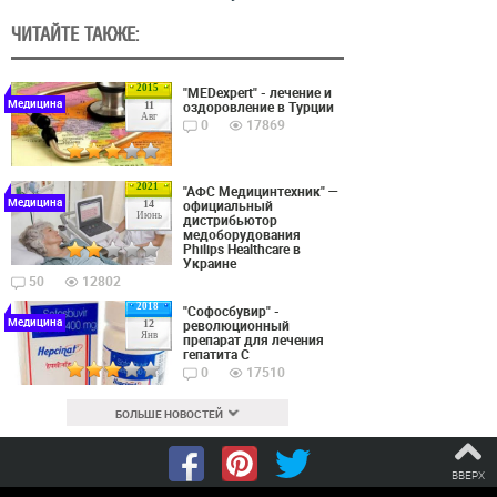
ЧИТАЙТЕ ТАКЖЕ:
2015
"MEDexpert" - лечение и
Медицина
оздоровление в Турции
11
Авг
0
17869
2021
"АФС Медицинтехник" —
Медицина
официальный
14
Июнь
дистрибьютор
медоборудования
Philips Healthcare в
Украине
50
12802
2018
"Софосбувир" -
Медицина
революционный
12
Янв
препарат для лечения
гепатита С
0
17510
БОЛЬШЕ НОВОСТЕЙ
ВВЕРХ