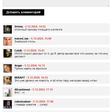
Добавить комментарий
Drtinej -
5.12.2024, 14:52
отличный пример стоящего контента
marsel_tax -
5.12.2024, 15:08
Знайомий стиль ...
ColoB -
5.12.2024, 15:41
ИМХО смысл раскрыт от А, до Я, автор выжал всё что можно, за что ему
респект!
Arigat -
5.12.2024, 16:12
Прямо навіть не віриться
MIXAHT -
5.12.2024, 16:55
Это уже далеко не новость, я об этом пару месяцев назад читал.
Allcashinout -
5.12.2024, 17:15
ВАУ....=)
zabratzabrat -
5.12.2024, 17:58
І правда креатив ... супер!