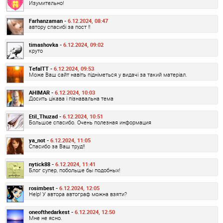
Изумительно!
Farhanzaman -
6.12.2024, 08:47
автору спасибі за пост !!
timashovka -
6.12.2024, 09:02
круто
TefalTT -
6.12.2024, 09:53
Може Ваш сайт навіть підніметься у видачі за такий матеріал.
AHIMAR -
6.12.2024, 10:03
Досить цікава і пізнавальна тема
Etil_Thuzad -
6.12.2024, 10:51
Большое спасибо. Очень полезная информация
ya_not -
6.12.2024, 11:05
Спасибо за Ваш труд!!
nytick88 -
6.12.2024, 11:41
Блог супер, побольше бы подобных!
rosimbest -
6.12.2024, 12:05
Help! У автора автограф можна взяти?
oneofthedarkest -
6.12.2024, 12:50
Мне не ясно.