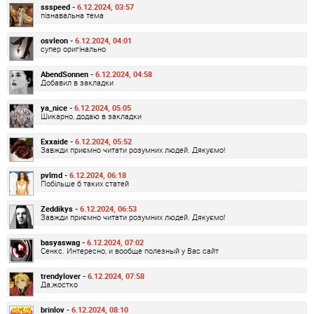
ssspeed -
6.12.2024, 03:57
пізнавальна тема
osvleon -
6.12.2024, 04:01
супер оригінально
AbendSonnen -
6.12.2024, 04:58
Добавил в закладки
ya_nice -
6.12.2024, 05:05
Шикарно, додаю в закладки
Exxaide -
6.12.2024, 05:52
Завжди приємно читати розумних людей. Дякуємо!
pvlmd -
6.12.2024, 06:18
Побільше б таких статей
Zeddikys -
6.12.2024, 06:53
Завжди приємно читати розумних людей. Дякуємо!
basyaswag -
6.12.2024, 07:02
Сенкс. Интересно, и вообще полезный у Вас сайт
trendylover -
6.12.2024, 07:58
Да,жостко
brinlov -
6.12.2024, 08:10