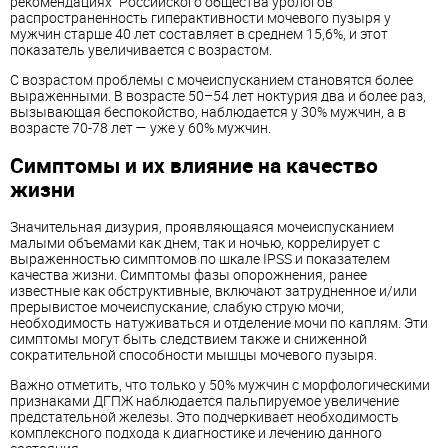
рекомендациях "Российского общества урологов"
распространенность гиперактивности мочевого пузыря у
мужчин старше 40 лет составляет в среднем 15,6%, и этот
показатель увеличивается с возрастом.
С возрастом проблемы с мочеиспусканием становятся более
выраженными. В возрасте 50–54 лет ноктурия два и более раз,
вызывающая беспокойство, наблюдается у 30% мужчин, а в
возрасте 70-78 лет — уже у 60% мужчин.
Симптомы и их влияние на качество
жизни
Значительная дизурия, проявляющаяся мочеиспусканием
малыми объемами как днем, так и ночью, коррелирует с
выраженностью симптомов по шкале IPSS и показателем
качества жизни. Симптомы фазы опорожнения, ранее
известные как обструктивные, включают затрудненное и/или
прерывистое мочеиспускание, слабую струю мочи,
необходимость натуживаться и отделение мочи по каплям. Эти
симптомы могут быть следствием также и сниженной
сократительной способности мышцы мочевого пузыря.
Важно отметить, что только у 50% мужчин с морфологическими
признаками ДГПЖ наблюдается пальпируемое увеличение
предстательной железы. Это подчеркивает необходимость
комплексного подхода к диагностике и лечению данного