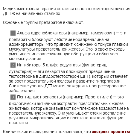
Медикаментозная терапия остается основным методом лечения
ДГПЖ на начальных стадиях.
Основные группы препаратов включают:
Альфа-адреноблокаторы (например, тамсулозин) — эти
препараты блокируют действие норадреналина на
адренорецепторы, что приводит к снижению тонуса гладкой
мускулатуры предстательной железы. Это, в свою очередь,
уменьшает инфравезикальную обструкцию и облегчает
мочеиспускание.
Ингибиторы 5-альфа-редуктазы (финастерид,
дутастерид) — эти лекарства блокируют превращение
тестостерона в дигидротестостерон (ДГТ), который отвечает
за рост предстательной железы и развитие гиперплазии.
Снижение уровня ДГТ может замедлить прогрессирование
заболевания.
Пептидные препараты (например, Простатилен) — это
биологически активные экстракты предстательных желез
животных, которые оказывают комплексное воздействие на
предстательную железу. Они уменьшают отёк и воспаление,
улучшают микроциркуляцию и восстанавливают функции
простаты.
Клинические исследования показывают, что
экстракт простаты