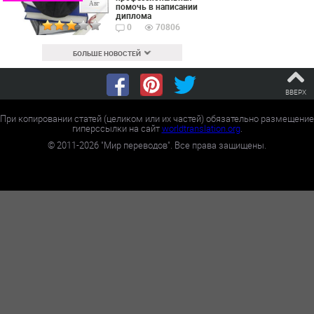
Авг
помочь в написании
диплома
0
70806
БОЛЬШЕ НОВОСТЕЙ
ВВЕРХ
При копировании статей (целиком или их частей) обязательно размещение
гиперссылки на сайт
worldtranslation.org
.
©
2011-2026
"Мир переводов". Все права защищены.