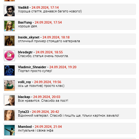
Vadik8 -
24.09.2024, 17:14
Хороша стаття, дізнався багато нового!)
BaxYung -
24.09.2024, 17:54
хороша ідея.
Inside_skynet -
24.09.2024, 18:18
отличный пример стоящего материала
blvsdxgtr -
24.09.2024, 18:55
Спасибо, статья очень помогла.
Vladimir_Shnaider -
24.09.2024, 19:20
Портал просто супер!
volli_roy -
24.09.2024, 19:56
ось це позитив) просто клас)
blackap -
24.09.2024, 20:03
Все нравится. Спасибо за пост!
Tyta23 -
24.09.2024, 20:42
Відмінний матеріал. Спасибі і пишіть ще, тільки картнок замало!
Mambod -
24.09.2024, 21:04
Актуальна і свіжа інфа