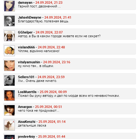
damayan -
24.09.2024, 21:23
Гарний пост, двозначний ...
JahsehDwayne -
24.09.2024, 21:41
Благодарствую, полезная вещь.
GGhelper -
24.09.2024, 22:07
Автор, а Вы в каком городе живете если не секрет?
visland666 -
24.09.2024, 22:48
Чіпляє, відмінно написано!
vitalyamushin -
24.09.2024, 23:16
ну, ничо так… в общем.
Sellers101 -
24.09.2024, 23:59
Хм… Очень даже ничего.
LosMuert0s -
25.09.2024, 00:09
Пожал бы руку автору, и дал по морде всем его ненавистникам.
Amargon -
25.09.2024, 00:51
чего тока не придумают...
AisaKenzhi -
25.09.2024, 01:14
детальніше ласка
predve4niy -
25.09.2024, 01:44