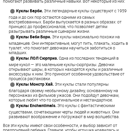
помогают развивать различные навыки. Вот некоторые из них:
Куклы Барби.
Эти легендарные куклы существуют с 1959
года и до сих пор остаются одними из самых
востребованных. Барби выпускается в разных образах: от
принцесс до профессионалов, что позволяет детям
разыгрывать различные сценарии жизни.
Куклы Беби Борн.
Эти куклы максимально похожи на
младенцев. Они интерактивные, могут пить, плакать, ходить в
туалет, что помогает девочкам научиться заботиться о
младших.
Куклы ЛОЛ Сюрприз.
Одна из последних тенденций в
мире кукол — это маленькие куклы-сюрпризы. Девочки
открывают шары, в которых находятся куклы и различные
аксессуары к ним. Это приносит особенное удовольствие от
процесса распаковки.
Куклы Монстр Хай.
Эти куклы стали популярны
благодаря своему необычному дизайну, основанному на
персонажах из фильмов ужасов. Они подойдут девочкам,
которые любят что-то оригинальное и нестандартное.
Куклы Enchantimals.
Это куклы с фантастическими
существами, сочетающими черты людей и животных. Они
развивают воображение и погружают в мир волшебства.
Все эти куклы имеют свои особенности, и выбор зависит от
предпочтений ребенка. Главное, чтобы игрушка нравилась и