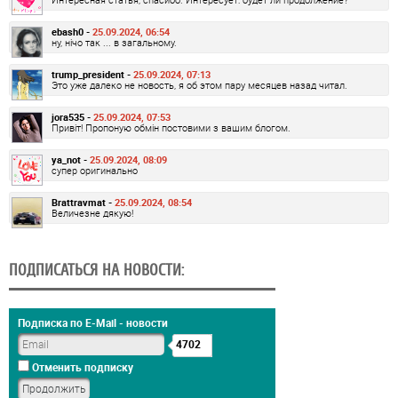
ebash0 -
25.09.2024, 06:54
ну, нічо так ... в загальному.
trump_president -
25.09.2024, 07:13
Это уже далеко не новость, я об этом пару месяцев назад читал.
jora535 -
25.09.2024, 07:53
Привіт! Пропоную обмін постовими з вашим блогом.
ya_not -
25.09.2024, 08:09
супер оригинально
Brattravmat -
25.09.2024, 08:54
Величезне дякую!
ПОДПИСАТЬСЯ НА НОВОСТИ:
Подписка по E-Mail - новости
4702
Отменить подписку