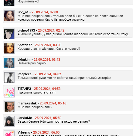
Изумительно!
Dog_n1 -
25.09.2024, 02:08
Мне все понравилось, только если бы еще денег на длоге дали или
конкурс провели, было бы вообще отлично.
bishop1993 -
25.09.2024, 02:42
А можно узнать, у вас дизайн сайта шаблонный? Тоже себе такой хочу…
Shaten77 -
25.09.2024, 03:08
Хороша стаття, дізнався багато нового!)
bkhakim -
25.09.2024, 03:43
Неймовірно гарно!
Reepleee -
25.09.2024, 04:02
Тільки золоті руки могли набити такий прикольний матеріал
TITANP3 -
25.09.2024, 04:58
підкупила щирість статті
marrakeshik -
25.09.2024, 05:16
Мне все понравилось
JarvisMe -
25.09.2024, 05:50
Звідки берете інфу для постів якщо не секрет?
Vrbeens -
25.09.2024, 06:00
Интересная статья, спасибо. Интересует: будет ли продолжение?