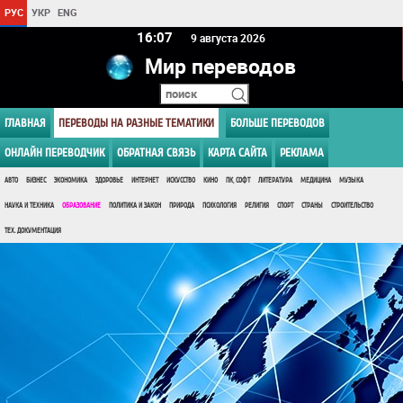
РУС
УКР
ENG
16 07
9 августа 2026
Мир переводов
ГЛАВНАЯ
ПЕРЕВОДЫ НА РАЗНЫЕ ТЕМАТИКИ
БОЛЬШЕ ПЕРЕВОДОВ
ОНЛАЙН ПЕРЕВОДЧИК
ОБРАТНАЯ СВЯЗЬ
КАРТА САЙТА
РЕКЛАМА
АВТО
БИЗНЕС
ЭКОНОМИКА
ЗДОРОВЬЕ
ИНТЕРНЕТ
ИСКУССТВО
КИНО
ПК, СОФТ
ЛИТЕРАТУРА
МЕДИЦИНА
МУЗЫКА
НАУКА И ТЕХНИКА
ОБРАЗОВАНИЕ
ПОЛИТИКА И ЗАКОН
ПРИРОДА
ПСИХОЛОГИЯ
РЕЛИГИЯ
СПОРТ
СТРАНЫ
СТРОИТЕЛЬСТВО
ТЕХ. ДОКУМЕНТАЦИЯ