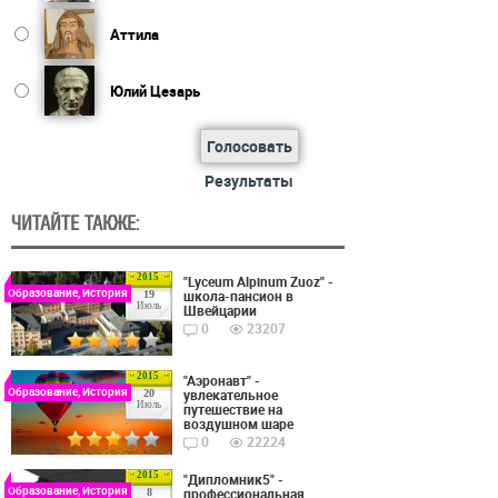
Аттила
Юлий Цезарь
Голосовать
Результаты
ЧИТАЙТЕ ТАКЖЕ:
2015
"Lyceum Alpinum Zuoz" -
Образование, История
школа-пансион в
19
Июль
Швейцарии
0
23207
2015
"Аэронавт" -
Образование, История
увлекательное
20
Июль
путешествие на
воздушном шаре
0
22224
2015
"Дипломник5" -
Образование, История
профессиональная
8