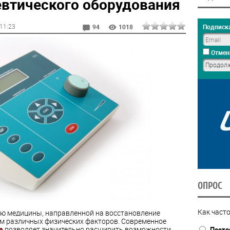
втического оборудования
 11:23
Подписка
94
1018
Отмен
ОПРОС
Как часто
ью медицины, направленной на восстановление
м различных физических факторов. Современное
е
позволяет значительно расширить возможности
Посто