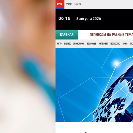
РУС
УКР
ENG
06:16
8 августа 2026
ГЛАВНАЯ
ПЕРЕВОДЫ НА РАЗНЫЕ ТЕМ
АВТО
БИЗНЕС
ЭКОНОМИКА
ЗДОРОВЬЕ
ИНТЕРНЕТ
ИСКУССТВО
КИНО
ПК,