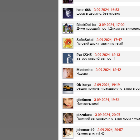
hate_666 -
3.09.2024, 16:53
щось в цьому є, безумовно
BlackDisHat -
3.09.2024, 17:00
Дуже хороший пост! Дякую за виконану
SofiaSokol -
3.09.2024, 17:47
Готовий дискутувати по темі?
Eva12345 -
3.09.2024, 18:13
автору спасибі за пост !!
Medemitc -
3.09.2024, 18:42
Чудово ..
Ok_katya -
3.09.2024, 19:19
решил помочь и расшарил статью в соц
glin0mes -
3.09.2024, 19:54
Изумительно!
pizzakunt -
3.09.2024, 20:07
Громкий заголовок и статья норм - мо
johnmart19 -
3.09.2024, 20:57
Каменты жгут! :-D