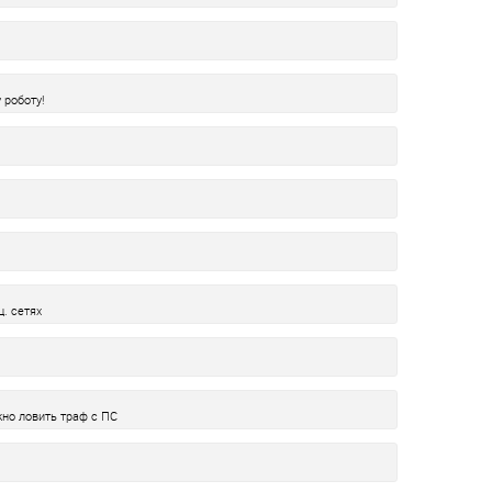
 роботу!
. сетях
жно ловить траф с ПС