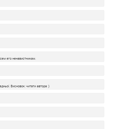
всем его ненавистникам.
дньої. Висновок: читати автора :)