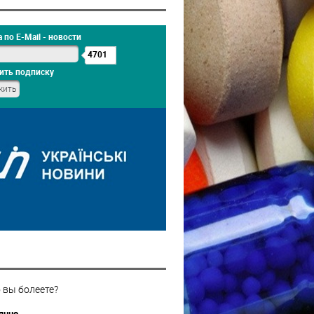
 по E-Mail - новости
4701
ить подписку
 вы болеете?
янно