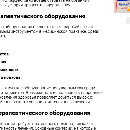
ляют эффективно воздействовать на организм
ие и ускоряя процесс выздоровления.
апевтического оборудования
го оборудования предоставляет широкий спектр
нимым инструментом в медицинской практике. Среди
ить:
ктов.
ния.
ильность.
о подхода.
певтическое оборудование популярным как среди
еди пациентов. Возможность использовать природные
новления здоровья позволяет добиться высоких
обенно важно в условиях интенсивного лечения.
ерапевтического оборудования
вания требует тщательного подхода, так как от
ивность лечения. Основные критерии, на которые