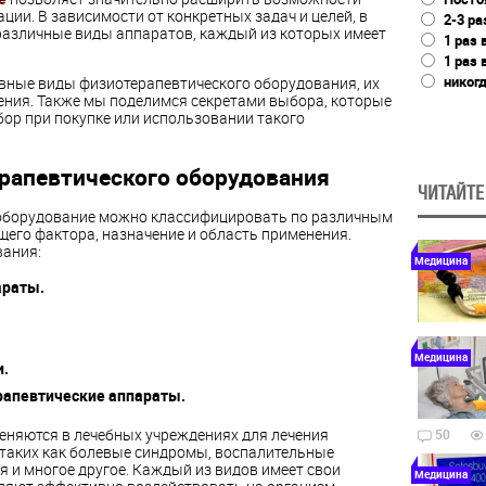
ции. В зависимости от конкретных задач и целей, в
2-3 ра
различные виды аппаратов, каждый из которых имеет
1 раз 
1 раз 
никог
вные виды физиотерапевтического оборудования, их
ния. Также мы поделимся секретами выбора, которые
ор при покупке или использовании такого
рапевтического оборудования
ЧИТАЙТЕ
оборудование можно классифицировать по различным
щего фактора, назначение и область применения.
ания:
Медицина
араты.
Медицина
.
рапевтические аппараты.
няются в лечебных учреждениях для лечения
50
 таких как болевые синдромы, воспалительные
 и многое другое. Каждый из видов имеет свои
Медицина