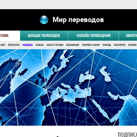
Мир переводов
АТИКИ
БОЛЬШЕ ПЕРЕВОДОВ
ОНЛАЙН ПЕРЕВОДЧИК
ОБРАТ
 СОФТ
ЛИТЕРАТУРА
МЕДИЦИНА
МУЗЫКА
НАУКА И ТЕХНИКА
ОБРАЗОВАНИЕ
ПОЛИТИКА И ЗАКОН
ПРИРОДА
ПСИХОЛОГИЯ
РЕЛИГИЯ
ПОДПИСА