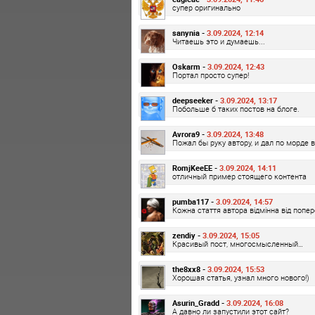
супер оригинально
sanynia -
3.09.2024, 12:14
Читаешь это и думаешь...
Oskarm -
3.09.2024, 12:43
Портал просто супер!
deepseeker -
3.09.2024, 13:17
Побольше б таких постов на блоге.
Avrora9 -
3.09.2024, 13:48
Пожал бы руку автору, и дал по морде 
RomjKeeEE -
3.09.2024, 14:11
отличный пример стоящего контента
pumba117 -
3.09.2024, 14:57
Кожна стаття автора відмінна від попере
zendiy -
3.09.2024, 15:05
Красивый пост, многосмысленный…
the8xx8 -
3.09.2024, 15:53
Хорошая статья, узнал много нового!)
Asurin_Gradd -
3.09.2024, 16:08
А давно ли запустили этот сайт?