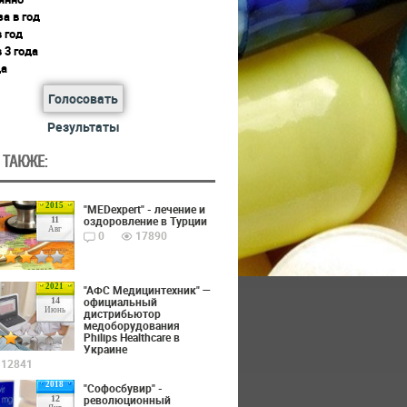
за в год
в год
в 3 года
да
Голосовать
Результаты
 ТАКЖЕ:
2015
"MEDexpert" - лечение и
оздоровление в Турции
11
Авг
0
17890
2021
"АФС Медицинтехник" —
официальный
14
Июнь
дистрибьютор
медоборудования
Philips Healthcare в
Украине
12841
2018
"Софосбувир" -
революционный
12