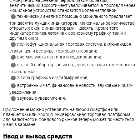
с минутного на дневной период. Таким образом,
аналитический ассортимент увеличивается, а торговля через
мобильное устройство становится более наглядной;
технический анализ с помощью мобильного предлагает
три десятка лучших индикаторов. Максимальное количество
открытых окон с индикаторами – десять. Кроме того,
индикатор применяется как к основному графику, так и к
другим окнам;
полнофункциональная торговая система, включающая
стакан цен и все виды торговых операций;
система учета неттинга и хеджирования;
полный набор торговых ордеров, включая отложенные и
стоп-ордера;
3 типа графиков и 9 таймфреймов;
встроенный чат, финансовые новости, звуковые и push-
уведомления;
звуковые уведомления.
Приложение можно установить на любой смартфон или
планшет iOS или Android. Универсальная торговая платформа
для валютного и фондового рынков теперь может поместиться
у вас в кармане.
Ввод и вывод средств