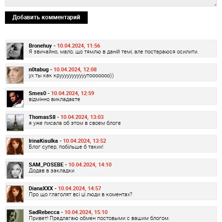
Добавить комментарий
Bronehuy -
10.04.2024, 11:56
Я звичайно, мало, що тямлю в даній темі, але постараюся осилити.
n0tabug -
10.04.2024, 12:08
ух ты как крууууууууууутооооооо))
Smes0 -
10.04.2024, 12:59
відмінно викладаєте
ThomasS8 -
10.04.2024, 13:03
я уже писала об этом в своем блоге
IrinaKisulka -
10.04.2024, 13:52
Блог супер, побільше б таких!
SAM_POSEBE -
10.04.2024, 14:10
Додав в закладки
DianaXXX -
10.04.2024, 14:57
Про що глаголят всі ці люди в коментах?
SadRebecca -
10.04.2024, 15:10
Привет! Предлагаю обмен постовыми с вашим блогом.