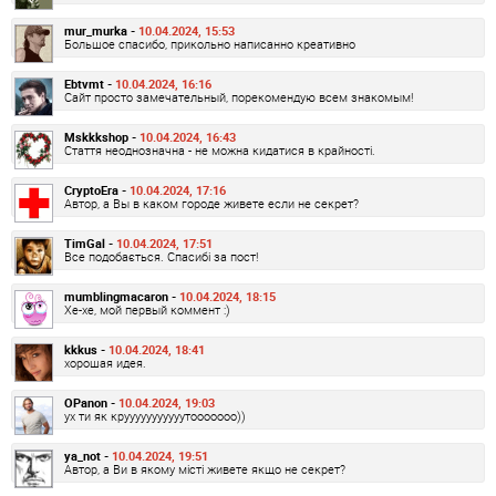
mur_murka -
10.04.2024, 15:53
Большое спасибо, прикольно написанно креативно
Ebtvmt -
10.04.2024, 16:16
Сайт просто замечательный, порекомендую всем знакомым!
Mskkkshop -
10.04.2024, 16:43
Стаття неоднозначна - не можна кидатися в крайності.
CryptoEra -
10.04.2024, 17:16
Автор, а Вы в каком городе живете если не секрет?
TimGal -
10.04.2024, 17:51
Все подобається. Спасибі за пост!
mumblingmacaron -
10.04.2024, 18:15
Хе-хе, мой первый коммент :)
kkkus -
10.04.2024, 18:41
хорошая идея.
OPanon -
10.04.2024, 19:03
ух ти як крууууууууууутооооооо))
ya_not -
10.04.2024, 19:51
Автор, а Ви в якому місті живете якщо не секрет?