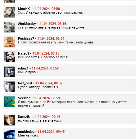
Moni4K -
11.04.2024, 05:50
Хм… У каждого абрама своя программа.
AistMaraby -
11.04.2024, 06:16
стаття непогана але назва якось не дуже
Poshlaya7 -
11.04.2024, 06:54
Після прочитання навіть мені тема стала цікава.
Nataq1 -
11.04.2024, 07:15
Все нравится. Спасибо за пост!
robez1 -
11.04.2024, 07:53
Вы не правы.
lost_post -
11.04.2024, 08:02
Супер! Автору - респект :)
Seelller -
11.04.2024, 08:59
Я ось думаю, а де Ви матеріал взяли для вирішення описаної у статті,
невже з голови?
Dmezik -
11.04.2024, 09:14
ну, нічо так ... в загальному.
marbledog -
11.04.2024, 09:45
Мне не ясно.