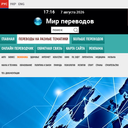
РУС
УКР
ENG
17:16
7 августа 2026
Мир переводов
ГЛАВНАЯ
ПЕРЕВОДЫ НА РАЗНЫЕ ТЕМАТИКИ
БОЛЬШЕ ПЕРЕВОДОВ
ОНЛАЙН ПЕРЕВОДЧИК
ОБРАТНАЯ СВЯЗЬ
КАРТА САЙТА
РЕКЛАМА
АВТО
БИЗНЕС
ЭКОНОМИКА
ЗДОРОВЬЕ
ИНТЕРНЕТ
ИСКУССТВО
КИНО
ПК, СОФТ
ЛИТЕРАТУРА
МЕДИЦИНА
МУЗЫКА
НАУКА И ТЕХНИКА
ОБРАЗОВАНИЕ
ПОЛИТИКА И ЗАКОН
ПРИРОДА
ПСИХОЛОГИЯ
РЕЛИГИЯ
СПОРТ
СТРАНЫ
СТРОИТЕЛЬСТВО
ТЕХ. ДОКУМЕНТАЦИЯ