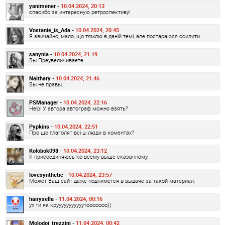
yanimener -
10.04.2024, 20:13
спасибо за интересную ретроспективу!
Vostanie_is_Ada -
10.04.2024, 20:45
Я звичайно, мало, що тямлю в даній темі, але постараюся осилити.
sanynia -
10.04.2024, 21:19
Вы Преувеличиваете.
Naithary -
10.04.2024, 21:46
Вы не правы.
PSManager -
10.04.2024, 22:16
Help! У автора автограф можно взять?
Pypkins -
10.04.2024, 22:51
Про що глаголят всі ці люди в коментах?
Kolobok098 -
10.04.2024, 23:12
Я присоединяюсь ко всему выше сказанному.
lovesynthetic -
10.04.2024, 23:57
Может Ваш сайт даже поднимется в выдаче за такой материал.
hairysella -
11.04.2024, 00:16
ух ти як крууууууууууутооооооо))
Molodoj_trezzini -
11.04.2024, 00:42