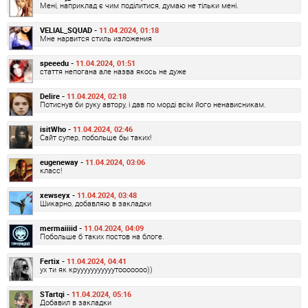
Мені, наприклад є чим поділитися, думаю не тільки мені.
VELIAL_SQUAD -
11.04.2024, 01:18
Мне нарвится стиль изложения
speeedu -
11.04.2024, 01:51
стаття непогана але назва якось не дуже
Delire -
11.04.2024, 02:18
Потиснув би руку автору, і дав по морді всім його ненависникам.
isitWho -
11.04.2024, 02:46
Сайт супер, побольше бы таких!
eugeneway -
11.04.2024, 03:06
класс!
xewseyx -
11.04.2024, 03:48
Шикарно, добавляю в закладки
mermaiiiid -
11.04.2024, 04:09
Побольше б таких постов на блоге.
Fertix -
11.04.2024, 04:41
ух ти як крууууууууууутооооооо))
STartqi -
11.04.2024, 05:16
Добавил в закладки