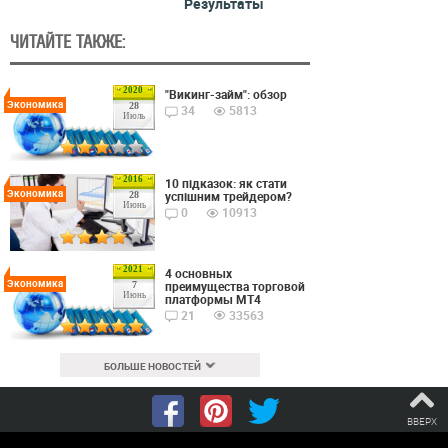
Результаты
ЧИТАЙТЕ ТАКЖЕ:
2020
"Викинг-займ": обзор
Экономика
28
34
5813
Июль
2016
10 підказок: як стати
Экономика
успішним трейдером?
28
Июнь
0
10913
2021
4 основных
Экономика
преимущества торговой
7
Июнь
платформы MT4
21
33563
БОЛЬШЕ НОВОСТЕЙ
ВВЕРХ