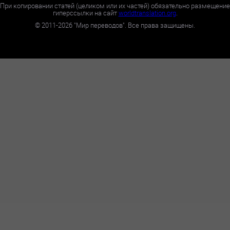
При копировании статей (целиком или их частей) обязательно размещение
гиперссылки на сайт
worldtranslation.org
.
©
2011-2026
"Мир переводов". Все права защищены.