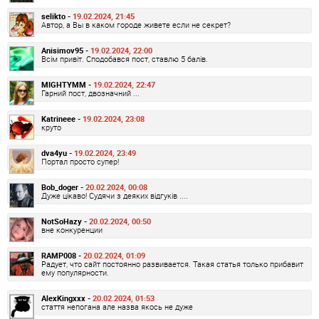
selikto -
19.02.2024, 21:45
Автор, а Вы в каком городе живете если не секрет?
Anisimov95 -
19.02.2024, 22:00
Всім привіт. Сподобався пост, ставлю 5 балів.
MIGHTYMM -
19.02.2024, 22:47
Гарний пост, двозначний ...
Katrineee -
19.02.2024, 23:08
круто
dva4yu -
19.02.2024, 23:49
Портал просто супер!
Bob_doger -
20.02.2024, 00:08
Дуже цікаво! Судячи з деяких відгуків ....
NotSoHazy -
20.02.2024, 00:50
вне конкуренции
RAMP008 -
20.02.2024, 01:09
Радует, что сайт постоянно развивается. Такая статья только прибавит
ему популярности.
AlexKingxxx -
20.02.2024, 01:53
стаття непогана але назва якось не дуже