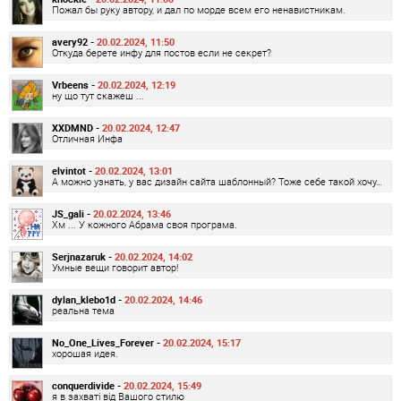
Пожал бы руку автору, и дал по морде всем его ненавистникам.
avery92 -
20.02.2024, 11:50
Откуда берете инфу для постов если не секрет?
Vrbeens -
20.02.2024, 12:19
ну що тут скажеш ...
XXDMND -
20.02.2024, 12:47
Отличная Инфа
elvintot -
20.02.2024, 13:01
А можно узнать, у вас дизайн сайта шаблонный? Тоже себе такой хочу…
JS_gali -
20.02.2024, 13:46
Хм ... У кожного Абрама своя програма.
Serjnazaruk -
20.02.2024, 14:02
Умные вещи говорит автор!
dylan_klebo1d -
20.02.2024, 14:46
реальна тема
No_One_Lives_Forever -
20.02.2024, 15:17
хорошая идея.
conquerdivide -
20.02.2024, 15:49
я в захваті від Вашого стилю