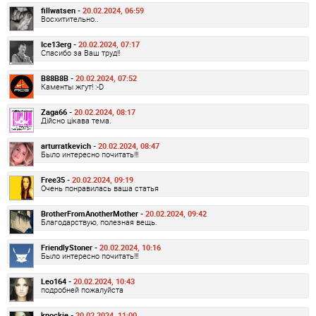
fillwatsen -
20.02.2024, 06:59
Восхитительно..
Ice13erg -
20.02.2024, 07:17
Спасибо за Ваш труд!!
B88B8B -
20.02.2024, 07:52
Каменты жгут! :-D
Zaga66 -
20.02.2024, 08:17
Дійсно цікава тема.
arturratkevich -
20.02.2024, 08:47
Было интересно почитать!!!
Free35 -
20.02.2024, 09:19
Очень понравилась ваша статья
BrotherFromAnotherMother -
20.02.2024, 09:42
Благодарствую, полезная вещь.
FriendlyStoner -
20.02.2024, 10:16
Было интересно почитать!!!
Leo164 -
20.02.2024, 10:43
подробней пожалуйста
knockie -
20.02.2024, 11:00