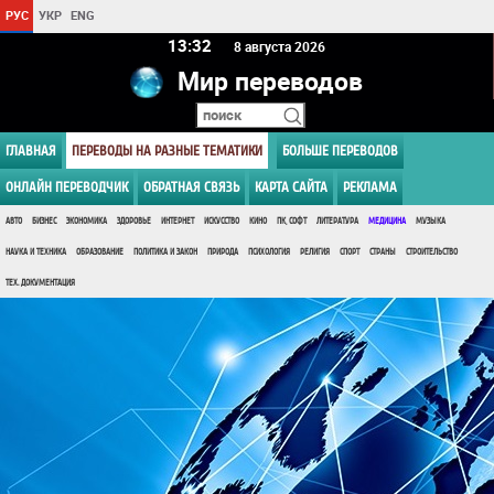
РУС
УКР
ENG
13 32
8 августа 2026
Мир переводов
ГЛАВНАЯ
ПЕРЕВОДЫ НА РАЗНЫЕ ТЕМАТИКИ
БОЛЬШЕ ПЕРЕВОДОВ
ОНЛАЙН ПЕРЕВОДЧИК
ОБРАТНАЯ СВЯЗЬ
КАРТА САЙТА
РЕКЛАМА
АВТО
БИЗНЕС
ЭКОНОМИКА
ЗДОРОВЬЕ
ИНТЕРНЕТ
ИСКУССТВО
КИНО
ПК, СОФТ
ЛИТЕРАТУРА
МЕДИЦИНА
МУЗЫКА
НАУКА И ТЕХНИКА
ОБРАЗОВАНИЕ
ПОЛИТИКА И ЗАКОН
ПРИРОДА
ПСИХОЛОГИЯ
РЕЛИГИЯ
СПОРТ
СТРАНЫ
СТРОИТЕЛЬСТВО
ТЕХ. ДОКУМЕНТАЦИЯ