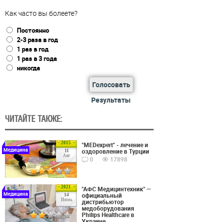
Как часто вы болеете?
Постоянно
2-3 раза в год
1 раз в год
1 раз в 3 года
никогда
Голосовать
Результаты
ЧИТАЙТЕ ТАКЖЕ:
2015
"MEDexpert" - лечение и
Медицина
оздоровление в Турции
11
Авг
0
17898
2021
"АФС Медицинтехник" —
Медицина
официальный
14
Июнь
дистрибьютор
медоборудования
Philips Healthcare в
Украине