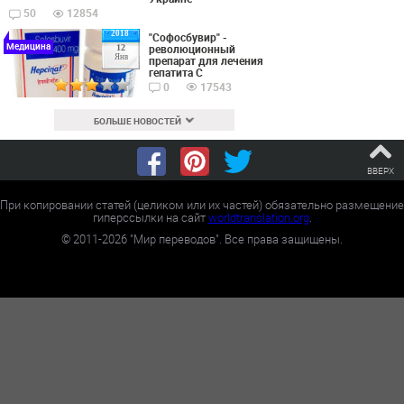
50
12854
2018
"Софосбувир" -
Медицина
революционный
12
Янв
препарат для лечения
гепатита С
0
17543
БОЛЬШЕ НОВОСТЕЙ
ВВЕРХ
При копировании статей (целиком или их частей) обязательно размещение
гиперссылки на сайт
worldtranslation.org
.
©
2011-2026
"Мир переводов". Все права защищены.