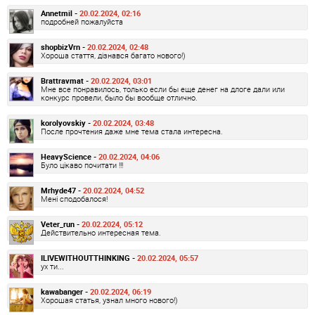
Annetmil -
20.02.2024, 02:16
подробней пожалуйста
shopbizVrn -
20.02.2024, 02:48
Хороша стаття, дізнався багато нового!)
Brattravmat -
20.02.2024, 03:01
Мне все понравилось, только если бы еще денег на длоге дали или
конкурс провели, было бы вообще отлично.
korolyovskiy -
20.02.2024, 03:48
После прочтения даже мне тема стала интересна.
HeavyScience -
20.02.2024, 04:06
Було цікаво почитати !!!
Mrhyde47 -
20.02.2024, 04:52
Мені сподобалося!
Veter_run -
20.02.2024, 05:12
Действительно интересная тема.
ILIVEWITHOUTTHINKING -
20.02.2024, 05:57
ух ти...
kawabanger -
20.02.2024, 06:19
Хорошая статья, узнал много нового!)