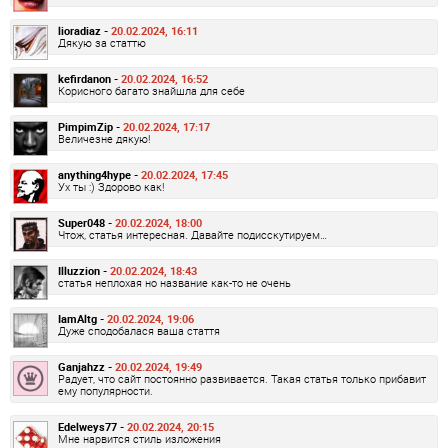
lioradiaz -
20.02.2024, 16:11
Дякую за статтю
kefirdanon -
20.02.2024, 16:52
Корисного багато знайшла для себе
PimpimZip -
20.02.2024, 17:17
Величезне дякую!
anything4hype -
20.02.2024, 17:45
Ух ты :) Здорово как!
Super048 -
20.02.2024, 18:00
Чтож, статья интересная. Давайте подисскутируем…
Illuzzion -
20.02.2024, 18:43
статья неплохая но название как-то не очень
IamAltg -
20.02.2024, 19:06
Дуже сподобалася ваша стаття
Ganjahzz -
20.02.2024, 19:49
Радует, что сайт постоянно развивается. Такая статья только прибавит
ему популярности.
Edelweys77 -
20.02.2024, 20:15
Мне нарвится стиль изложения