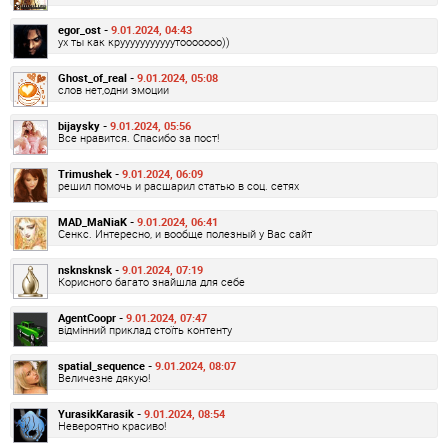
egor_ost -
9.01.2024, 04:43
ух ты как крууууууууууутооооооо))
Ghost_of_real -
9.01.2024, 05:08
слов нет,одни эмоции
bijaysky -
9.01.2024, 05:56
Все нравится. Спасибо за пост!
Trimushek -
9.01.2024, 06:09
решил помочь и расшарил статью в соц. сетях
MAD_MaNiaK -
9.01.2024, 06:41
Сенкс. Интересно, и вообще полезный у Вас сайт
nsknsknsk -
9.01.2024, 07:19
Корисного багато знайшла для себе
AgentCoopr -
9.01.2024, 07:47
відмінний приклад стоїть контенту
spatial_sequence -
9.01.2024, 08:07
Величезне дякую!
YurasikKarasik -
9.01.2024, 08:54
Невероятно красиво!