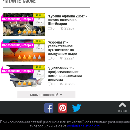
ЧИТАЙТЕ ТАКЖЕ:
2015
"Lyceum Alpinum Zuoz" -
Образование, История
школа-пансион в
19
Июль
Швейцарии
0
23207
2015
"Аэронавт" -
Образование, История
увлекательное
20
Июль
путешествие на
воздушном шаре
0
22224
2015
"Дипломник5" -
Образование, История
профессиональная
8
Авг
помочь в написании
диплома
0
70798
БОЛЬШЕ НОВОСТЕЙ
ВВЕРХ
При копировании статей (целиком или их частей) обязательно размещение
гиперссылки на сайт
worldtranslation.org
.