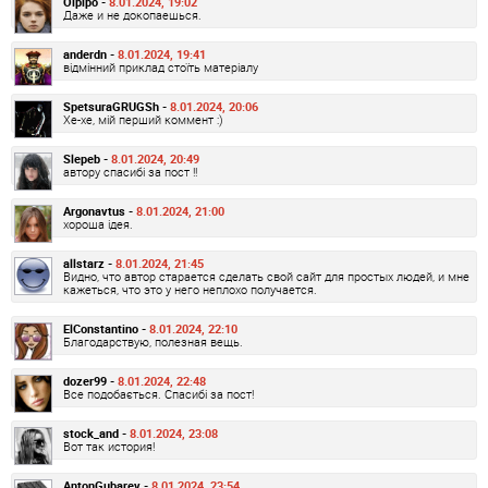
Olplpo -
8.01.2024, 19:02
Даже и не докопаешься.
anderdn -
8.01.2024, 19:41
відмінний приклад стоїть матеріалу
SpetsuraGRUGSh -
8.01.2024, 20:06
Хе-хе, мій перший коммент :)
Slepeb -
8.01.2024, 20:49
автору спасибі за пост !!
Argonavtus -
8.01.2024, 21:00
хороша ідея.
allstarz -
8.01.2024, 21:45
Видно, что автор старается сделать свой сайт для простых людей, и мне
кажеться, что это у него неплохо получается.
ElConstantino -
8.01.2024, 22:10
Благодарствую, полезная вещь.
dozer99 -
8.01.2024, 22:48
Все подобається. Спасибі за пост!
stock_and -
8.01.2024, 23:08
Вот так история!
AntonGubarev -
8.01.2024, 23:54