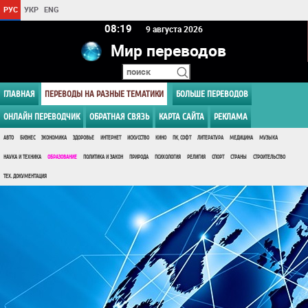
РУС
УКР
ENG
08 19
9 августа 2026
Мир переводов
ГЛАВНАЯ
ПЕРЕВОДЫ НА РАЗНЫЕ ТЕМАТИКИ
БОЛЬШЕ ПЕРЕВОДОВ
ОНЛАЙН ПЕРЕВОДЧИК
ОБРАТНАЯ СВЯЗЬ
КАРТА САЙТА
РЕКЛАМА
АВТО
БИЗНЕС
ЭКОНОМИКА
ЗДОРОВЬЕ
ИНТЕРНЕТ
ИСКУССТВО
КИНО
ПК, СОФТ
ЛИТЕРАТУРА
МЕДИЦИНА
МУЗЫКА
НАУКА И ТЕХНИКА
ОБРАЗОВАНИЕ
ПОЛИТИКА И ЗАКОН
ПРИРОДА
ПСИХОЛОГИЯ
РЕЛИГИЯ
СПОРТ
СТРАНЫ
СТРОИТЕЛЬСТВО
ТЕХ. ДОКУМЕНТАЦИЯ