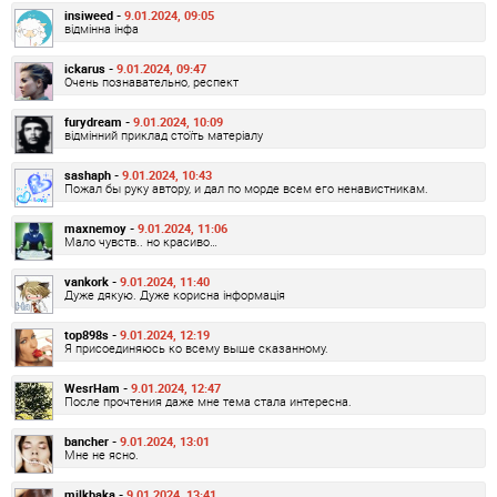
insiweed -
9.01.2024, 09:05
відмінна інфа
ickarus -
9.01.2024, 09:47
Очень познавательно, респект
furydream -
9.01.2024, 10:09
відмінний приклад стоїть матеріалу
sashaph -
9.01.2024, 10:43
Пожал бы руку автору, и дал по морде всем его ненавистникам.
maxnemoy -
9.01.2024, 11:06
Мало чувств.. но красиво…
vankork -
9.01.2024, 11:40
Дуже дякую. Дуже корисна інформація
top898s -
9.01.2024, 12:19
Я присоединяюсь ко всему выше сказанному.
WesrHam -
9.01.2024, 12:47
После прочтения даже мне тема стала интересна.
bancher -
9.01.2024, 13:01
Мне не ясно.
milkbaka -
9.01.2024, 13:41