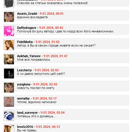
Спасибо за статью оказалась очень полезной.
Asurin_Gradd -
9.01.2024, 00:01
відмінно викладаєте
Daffydrugsre -
9.01.2024, 00:42
Потиснув би руку автору, і дав по морді всім його ненависникам.
FidelMafia -
9.01.2024, 01:02
Автор, а Вы в каком городе живете если не секрет?
Askhab_Yatsiev -
9.01.2024, 01:47
Мне все понравилось
Lexcherry -
9.01.2024, 02:03
А чи давно запустили цей сайт?
yungluna -
9.01.2024, 02:43
новость послал по инету.
wertalby -
9.01.2024, 03:17
Чіпляє, відмінно написано!
land_surveyor -
9.01.2024, 03:54
Читаешь это и думаешь...
leovlz2016 -
9.01.2024, 04:13
Вы не правы.