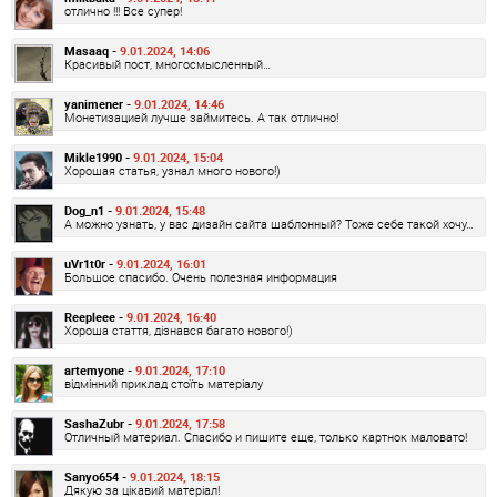
отлично !!! Все супер!
Masaaq -
9.01.2024, 14:06
Красивый пост, многосмысленный…
yanimener -
9.01.2024, 14:46
Монетизацией лучше займитесь. А так отлично!
Mikle1990 -
9.01.2024, 15:04
Хорошая статья, узнал много нового!)
Dog_n1 -
9.01.2024, 15:48
А можно узнать, у вас дизайн сайта шаблонный? Тоже себе такой хочу…
uVr1t0r -
9.01.2024, 16:01
Большое спасибо. Очень полезная информация
Reepleee -
9.01.2024, 16:40
Хороша стаття, дізнався багато нового!)
artemyone -
9.01.2024, 17:10
відмінний приклад стоїть матеріалу
SashaZubr -
9.01.2024, 17:58
Отличный материал. Спасибо и пишите еще, только картнок маловато!
Sanyo654 -
9.01.2024, 18:15
Дякую за цікавий матеріал!