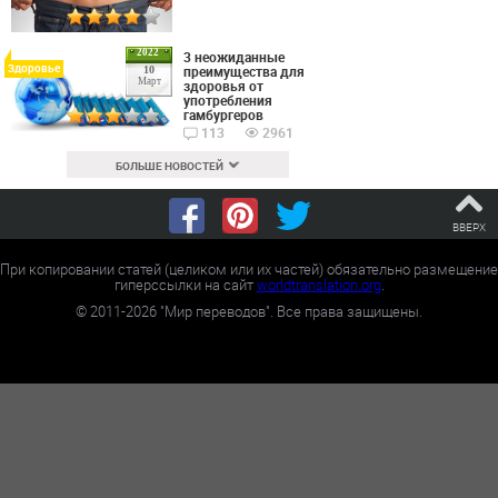
2022
3 неожиданные
Здоровье
преимущества для
10
Март
здоровья от
употребления
гамбургеров
113
2961
БОЛЬШЕ НОВОСТЕЙ
ВВЕРХ
При копировании статей (целиком или их частей) обязательно размещение
гиперссылки на сайт
worldtranslation.org
.
©
2011-2026
"Мир переводов". Все права защищены.