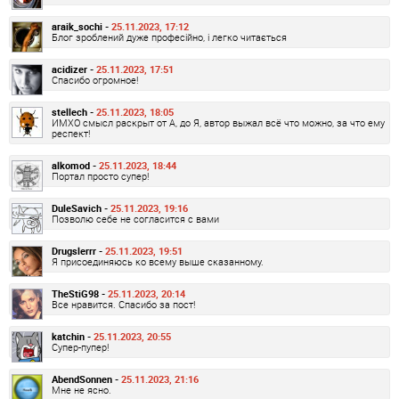
araik_sochi -
25.11.2023, 17:12
Блог зроблений дуже професійно, і легко читається
acidizer -
25.11.2023, 17:51
Спасибо огромное!
stellech -
25.11.2023, 18:05
ИМХО смысл раскрыт от А, до Я, автор выжал всё что можно, за что ему
респект!
alkomod -
25.11.2023, 18:44
Портал просто супер!
DuleSavich -
25.11.2023, 19:16
Позволю себе не согласится с вами
Drugslerrr -
25.11.2023, 19:51
Я присоединяюсь ко всему выше сказанному.
TheStiG98 -
25.11.2023, 20:14
Все нравится. Спасибо за пост!
katchin -
25.11.2023, 20:55
Супер-пупер!
AbendSonnen -
25.11.2023, 21:16
Мне не ясно.