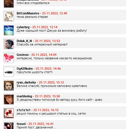
Мені все сподобалося
BitCoinMaestro -
25.11.2023, 12:40
тема реально старая
cyberbrg -
25.11.2023, 13:14
Дуже хороший пост! Дякую за виконану роботу!
Diduk_K_N -
25.11.2023, 13:53
Спасибо за интересный материал!
Gmitron -
25.11.2023, 14:09
интересно. только название какое-то несерьезное.
Og420kuhs -
25.11.2023, 14:46
підкупила щирість статті
ryan_darksky -
25.11.2023, 15:12
Велике спасибі, прикольно написано креативно
marbledog -
25.11.2023, 15:58
З уводольствіем потиснув би автору руку, його сайт - диво.
z1z1z1x1 -
25.11.2023, 16:15
решил помочь и расшарил статью в соц. сетях
fessel -
25.11.2023, 16:41
Гарний пост, двозначний ...