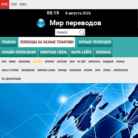
РУС
УКР
ENG
06 19
8 августа 2026
Мир переводов
ГЛАВНАЯ
ПЕРЕВОДЫ НА РАЗНЫЕ ТЕМАТИКИ
БОЛЬШЕ ПЕРЕВОДОВ
ОНЛАЙН ПЕРЕВОДЧИК
ОБРАТНАЯ СВЯЗЬ
КАРТА САЙТА
РЕКЛАМА
АВТО
БИЗНЕС
ЭКОНОМИКА
ЗДОРОВЬЕ
ИНТЕРНЕТ
ИСКУССТВО
КИНО
ПК, СОФТ
ЛИТЕРАТУРА
МЕДИЦИНА
МУЗЫКА
НАУКА И ТЕХНИКА
ОБРАЗОВАНИЕ
ПОЛИТИКА И ЗАКОН
ПРИРОДА
ПСИХОЛОГИЯ
РЕЛИГИЯ
СПОРТ
СТРАНЫ
СТРОИТЕЛЬСТВО
ТЕХ. ДОКУМЕНТАЦИЯ