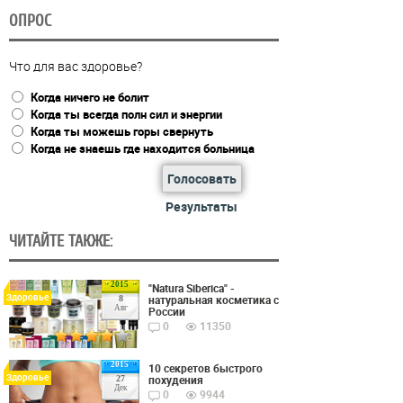
ОПРОС
Что для вас здоровье?
Когда ничего не болит
Когда ты всегда полн сил и энергии
Когда ты можешь горы свернуть
Когда не знаешь где находится больница
Голосовать
Результаты
ЧИТАЙТЕ ТАКЖЕ:
2015
"Natura Siberica" -
Здоровье
натуральная косметика с
8
Авг
России
0
11350
2015
10 секретов быстрого
Здоровье
похудения
27
Дек
0
9944