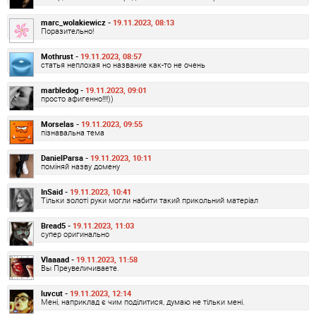
marc_wolakiewicz -
19.11.2023, 08:13
Поразительно!
Mothrust -
19.11.2023, 08:57
статья неплохая но название как-то не очень
marbledog -
19.11.2023, 09:01
просто афигенно!!!!))
Morselas -
19.11.2023, 09:55
пізнавальна тема
DanielParsa -
19.11.2023, 10:11
поміняй назву домену
InSaid -
19.11.2023, 10:41
Тільки золоті руки могли набити такий прикольний матеріал
Bread5 -
19.11.2023, 11:03
супер оригинально
Vlaaaad -
19.11.2023, 11:58
Вы Преувеличиваете.
luvcut -
19.11.2023, 12:14
Мені, наприклад є чим поділитися, думаю не тільки мені.