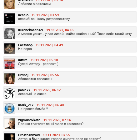
Добавил в закладки
nescio -
19.11.2023, 03:59
спасибі за цікаву ретроспективу!
Kuronekosensei -
19.11.2023, 04:16
А можно узнать, у вас дизайн сайта шаблонный? Тоже себе такой хочу…
Factshop -
19.11.2023, 04:49
Не верю.
inffire -
19.11.2023, 05:10
Супер! Автору - респект :)
Drtinej -
19.11.2023, 05:56
Абсолютно согласен
panic77 -
19.11.2023, 06:12
детальніше ласка
mark_217 -
19.11.2023, 06:40
Це просто бомба !!!
zigmundvkafe -
19.11.2023, 07:14
Про що глаголят всі ці люди в коментах?
Prostoshizoid -
19.11.2023, 07:55
Автор, а Вы в каком городе живете если не секрет?