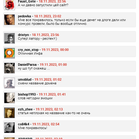
Faust_Gete -
18.11.2023, 22:56
А чи давно запустили цей сайт?
pedovka -
18.11.2023, 23:02
Мне все понравилось, только если бы еще денег на длоге дали или
конкурс провели, было бы вообще отлично.
dristyn -
18.11.2023, 23:56
Супер! Автору - респект:)
cry_non_stop -
19.11.2023, 00:00
Отличная Инфа
DanielParsa -
19.11.2023, 01:00
ну що тут скажеш ...
umoblud -
19.11.2023, 01:02
смени название домена
bishop1993 -
19.11.2023, 01:41
слов нет,одни эмоции
ezh_zhee -
19.11.2023, 02:13
статья неплохая но название как-то не очень
co84k4 -
19.11.2023, 02:54
Мне понравилось!
AlV8AlV8 -
19.11.2023, 03:18