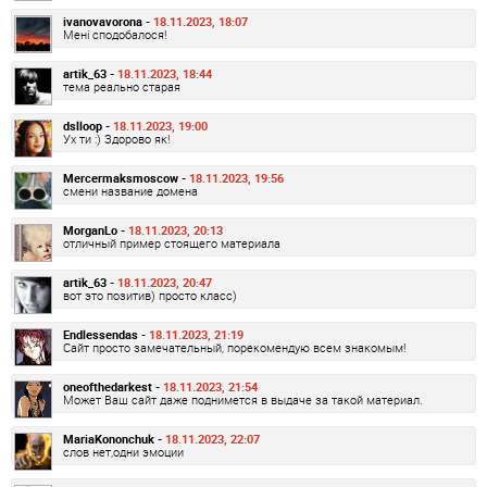
ivanovavorona -
18.11.2023, 18:07
Мені сподобалося!
artik_63 -
18.11.2023, 18:44
тема реально старая
dslloop -
18.11.2023, 19:00
Ух ти :) Здорово як!
Mercermaksmoscow -
18.11.2023, 19:56
смени название домена
MorganLo -
18.11.2023, 20:13
отличный пример стоящего материала
artik_63 -
18.11.2023, 20:47
вот это позитив) просто класс)
Endlessendas -
18.11.2023, 21:19
Сайт просто замечательный, порекомендую всем знакомым!
oneofthedarkest -
18.11.2023, 21:54
Может Ваш сайт даже поднимется в выдаче за такой материал.
MariaKononchuk -
18.11.2023, 22:07
слов нет,одни эмоции