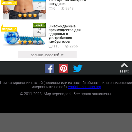
Здоровье
похудения
27
Дек
0
9943
2022
3 неожиданные
Здоровье
преимущества для
10
Март
здоровья от
употребления
гамбургеров
113
2956
БОЛЬШЕ НОВОСТЕЙ
ВВЕРХ
При копировании статей (целиком или их частей) обязательно размещение
гиперссылки на сайт
worldtranslation.org
.
©
2011-2026
"Мир переводов". Все права защищены.