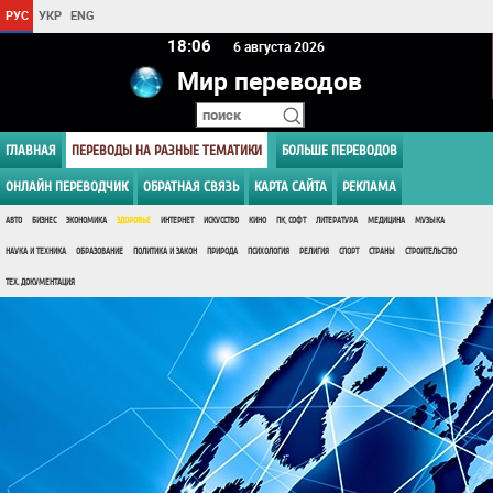
РУС
УКР
ENG
18 06
6 августа 2026
Мир переводов
ГЛАВНАЯ
ПЕРЕВОДЫ НА РАЗНЫЕ ТЕМАТИКИ
БОЛЬШЕ ПЕРЕВОДОВ
ОНЛАЙН ПЕРЕВОДЧИК
ОБРАТНАЯ СВЯЗЬ
КАРТА САЙТА
РЕКЛАМА
АВТО
БИЗНЕС
ЭКОНОМИКА
ЗДОРОВЬЕ
ИНТЕРНЕТ
ИСКУССТВО
КИНО
ПК, СОФТ
ЛИТЕРАТУРА
МЕДИЦИНА
МУЗЫКА
НАУКА И ТЕХНИКА
ОБРАЗОВАНИЕ
ПОЛИТИКА И ЗАКОН
ПРИРОДА
ПСИХОЛОГИЯ
РЕЛИГИЯ
СПОРТ
СТРАНЫ
СТРОИТЕЛЬСТВО
ТЕХ. ДОКУМЕНТАЦИЯ