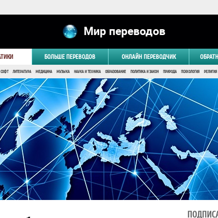
Мир переводов
АТИКИ
БОЛЬШЕ ПЕРЕВОДОВ
ОНЛАЙН ПЕРЕВОДЧИК
ОБРАТ
 СОФТ
ЛИТЕРАТУРА
МЕДИЦИНА
МУЗЫКА
НАУКА И ТЕХНИКА
ОБРАЗОВАНИЕ
ПОЛИТИКА И ЗАКОН
ПРИРОДА
ПСИХОЛОГИЯ
РЕЛИГИЯ
ПОДПИСА