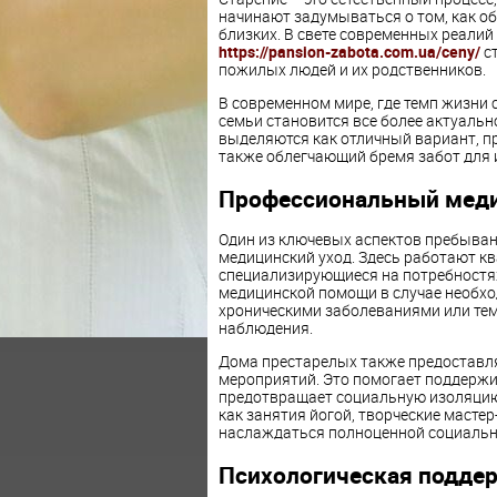
начинают задумываться о том, как о
близких. В свете современных реалий 
https://pansion-zabota.com.ua/ceny/
ст
пожилых людей и их родственников.
В современном мире, где темп жизни 
семьи становится все более актуальн
выделяются как отличный вариант, п
также облегчающий бремя забот для 
Профессиональный меди
Один из ключевых аспектов пребыван
медицинский уход. Здесь работают к
специализирующиеся на потребностях
медицинской помощи в случае необхо
хроническими заболеваниями или тем
наблюдения.
Дома престарелых также предоставл
мероприятий. Это помогает поддержи
предотвращает социальную изоляцию
как занятия йогой, творческие масте
наслаждаться полноценной социальн
Психологическая подде