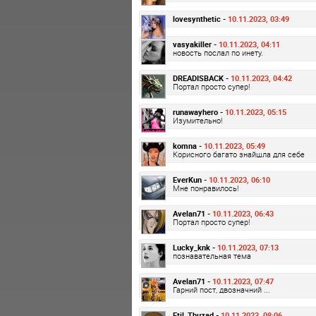
lovesynthetic -
10.11.2023, 03:49
vasyakiller -
10.11.2023, 04:11
новость послал по инету.
DREADISBACK -
10.11.2023, 04:42
Портал просто супер!
runawayhero -
10.11.2023, 05:15
Изумительно!
komna -
10.11.2023, 05:49
Корисного багато знайшла для себе
EverKun -
10.11.2023, 06:10
Мне понравилось!
Avelan71 -
10.11.2023, 06:43
Портал просто супер!
Lucky_knk -
10.11.2023, 07:13
познавательная тема
Avelan71 -
10.11.2023, 07:47
Гарний пост, двозначний ...
Etil_Thuzad -
10.11.2023, 08:06