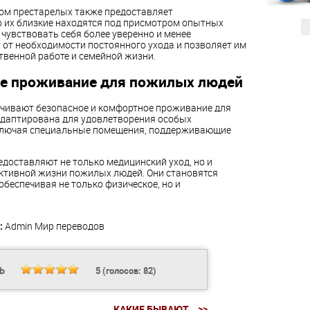
ом престарелых также предоставляет
о их близкие находятся под присмотром опытных
чувствовать себя более уверенно и менее
 от необходимости постоянного ухода и позволяет им
твенной работе и семейной жизни.
ое проживание для пожилых людей
ечивают безопасное и комфортное проживание для
адаптирована для удовлетворения особых
включая специальные помещения, поддерживающие
доставляют не только медицинский уход, но и
ктивной жизни пожилых людей. Они становятся
 обеспечивая не только физическое, но и
:
Admin
Мир переводов
ТЬ
5
(голосов:
82
)
КАКИЕ БЫВАЮТ... >>