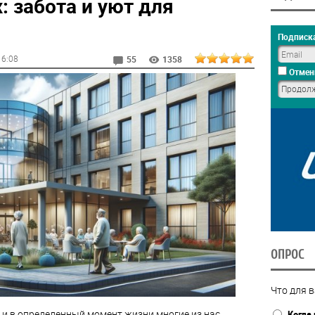
 забота и уют для
Подписка
16:08
55
1358
Отмен
ОПРОС
Что для в
, и в определенный момент жизни многие из нас
Когда 