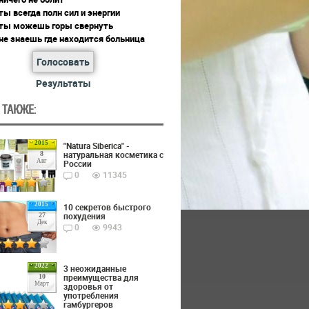
ты всегда полн сил и энергии
 ты можешь горы свернуть
не знаешь где находится больница
Голосовать
Результаты
 ТАКЖЕ:
2015
"Natura Siberica" -
натуральная косметика с
8
Авг
России
0
11345
2015
10 секретов быстрого
похудения
27
Дек
0
9943
2022
3 неожиданные
преимущества для
10
Март
здоровья от
употребления
гамбургеров