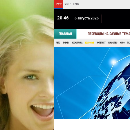
РУС
УКР
ENG
20:46
6 августа 2026
ГЛАВНАЯ
ПЕРЕВОДЫ НА РАЗНЫЕ ТЕМ
АВТО
БИЗНЕС
ЭКОНОМИКА
ЗДОРОВЬЕ
ИНТЕРНЕТ
ИСКУССТВО
КИНО
ПК,