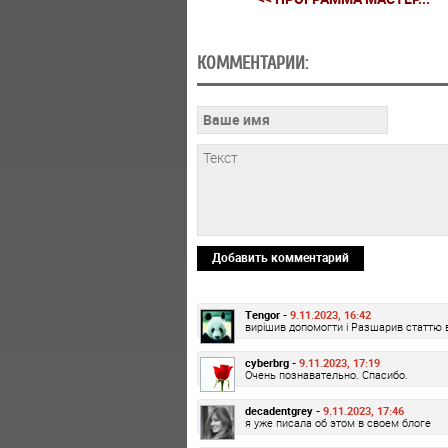
КОММЕНТАРИИ:
Добавить комментарий
Tengor -
9.11.2023, 16:42
вирішив допомогти і Разшарив статтю 
cyberbrg -
9.11.2023, 17:19
Очень познавательно. Спасибо.
decadentgrey -
9.11.2023, 17:46
я уже писала об этом в своем блоге