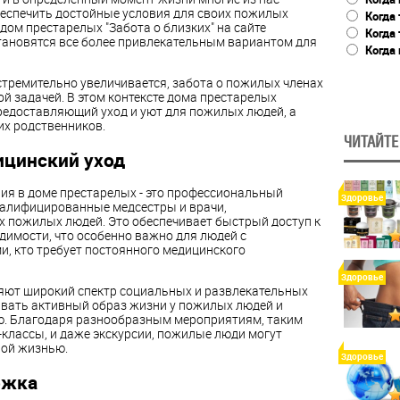
беспечить достойные условия для своих пожилых
Когда 
дом престарелых "Забота о близких" на сайте
Когда
ановятся все более привлекательным вариантом для
Когда 
стремительно увеличивается, забота о пожилых членах
ой задачей. В этом контексте дома престарелых
редоставляющий уход и уют для пожилых людей, а
их родственников.
ЧИТАЙТЕ
цинский уход
ия в доме престарелых - это профессиональный
Здоровье
валифицированные медсестры и врачи,
 пожилых людей. Это обеспечивает быстрый доступ к
димости, что особенно важно для людей с
и, кто требует постоянного медицинского
Здоровье
яют широкий спектр социальных и развлекательных
вать активный образ жизни у пожилых людей и
. Благодаря разнообразным мероприятиям, таким
р-классы, и даже экскурсии, пожилые люди могут
ой жизнью.
Здоровье
ржка