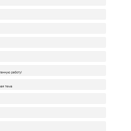
ланную работу!
ная тема