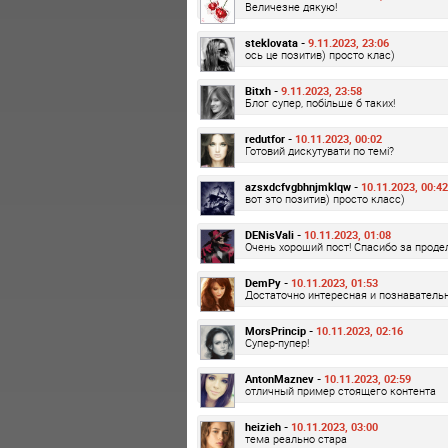
Величезне дякую!
steklovata -
9.11.2023, 23:06
ось це позитив) просто клас)
Bitxh -
9.11.2023, 23:58
Блог супер, побільше б таких!
redutfor -
10.11.2023, 00:02
Готовий дискутувати по темі?
azsxdcfvgbhnjmklqw -
10.11.2023, 00:42
вот это позитив) просто класс)
DENisVali -
10.11.2023, 01:08
Очень хороший пост! Спасибо за проде
DemPy -
10.11.2023, 01:53
Достаточно интересная и познаватель
MorsPrincip -
10.11.2023, 02:16
Супер-пупер!
AntonMaznev -
10.11.2023, 02:59
отличный пример стоящего контента
heizieh -
10.11.2023, 03:00
тема реально стара