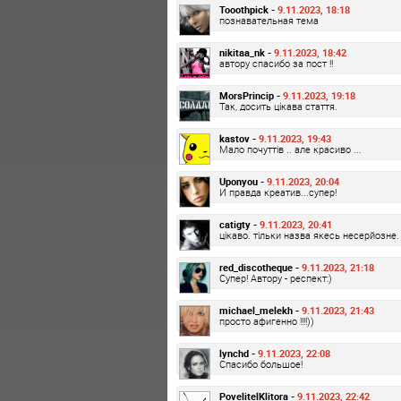
Tooothpick -
9.11.2023, 18:18
познавательная тема
nikitaa_nk -
9.11.2023, 18:42
автору спасибо за пост !!
MorsPrincip -
9.11.2023, 19:18
Так, досить цікава стаття.
kastov -
9.11.2023, 19:43
Мало почуттів .. але красиво ...
Uponyou -
9.11.2023, 20:04
И правда креатив...супер!
catigty -
9.11.2023, 20:41
цікаво. тільки назва якесь несерйозне.
red_discotheque -
9.11.2023, 21:18
Супер! Автору - респект:)
michael_melekh -
9.11.2023, 21:43
просто афигенно !!!!))
lynchd -
9.11.2023, 22:08
Спасибо большое!
PovelitelKlitora -
9.11.2023, 22:42