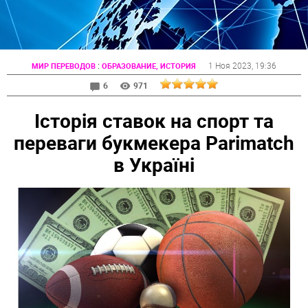
:
1 Ноя 2023
, 19:36
МИР ПЕРЕВОДОВ
ОБРАЗОВАНИЕ, ИСТОРИЯ
6
971
Історія ставок на спорт та
переваги букмекера Parimatch
в Україні