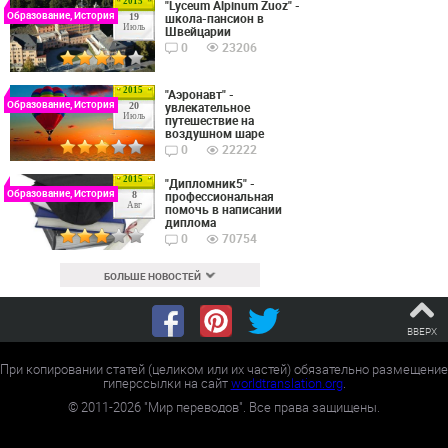
2015
"Lyceum Alpinum Zuoz" -
Образование, История
школа-пансион в
19
Июль
Швейцарии
0
23206
2015
"Аэронавт" -
Образование, История
увлекательное
20
Июль
путешествие на
воздушном шаре
0
22222
2015
"Дипломник5" -
Образование, История
профессиональная
8
Авг
помочь в написании
диплома
0
70754
БОЛЬШЕ НОВОСТЕЙ
ВВЕРХ
При копировании статей (целиком или их частей) обязательно размещение
гиперссылки на сайт
worldtranslation.org
.
©
2011-2026
"Мир переводов". Все права защищены.