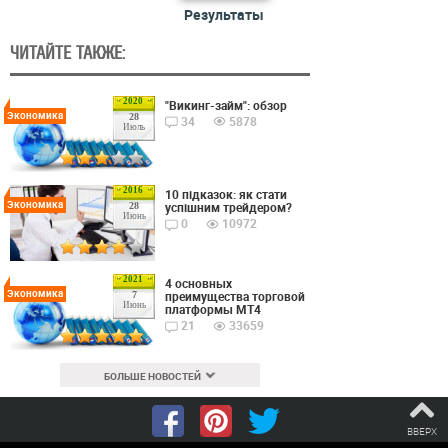
Результаты
ЧИТАЙТЕ ТАКЖЕ:
2020
"Викинг-займ": обзор
Экономика
28
34
5878
Июль
2016
10 підказок: як стати
Экономика
успішним трейдером?
28
Июнь
0
10972
2021
4 основных
Экономика
преимущества торговой
7
Июнь
платформы MT4
21
33659
БОЛЬШЕ НОВОСТЕЙ
ВВЕРХ