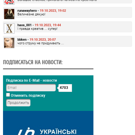
runawayhero -
19.10.2023, 19:02
Величезне дякую!
haos_001 -
19.10.2023, 19:44
І правда креатив ... супер!
bbken -
19.10.2023, 20:07
чого струму не придумають ...
ПОДПИСАТЬСЯ НА НОВОСТИ:
Подписка по E-Mail - новости
4703
Отменить подписку