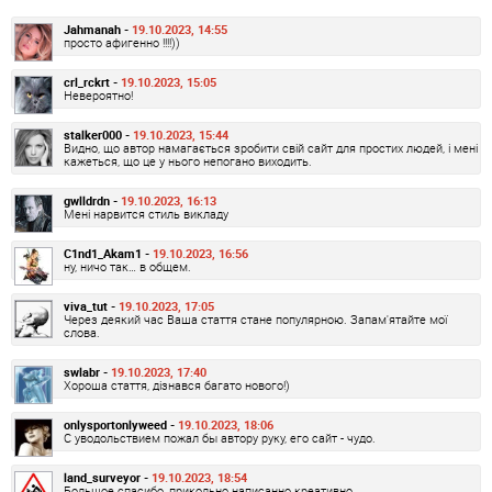
Jahmanah -
19.10.2023, 14:55
просто афигенно !!!!))
crl_rckrt -
19.10.2023, 15:05
Невероятно!
stalker000 -
19.10.2023, 15:44
Видно, що автор намагається зробити свій сайт для простих людей, і мені
кажеться, що це у нього непогано виходить.
gwlldrdn -
19.10.2023, 16:13
Мені нарвится стиль викладу
C1nd1_Akam1 -
19.10.2023, 16:56
ну, ничо так… в общем.
viva_tut -
19.10.2023, 17:05
Через деякий час Ваша стаття стане популярною. Запам'ятайте мої
слова.
swlabr -
19.10.2023, 17:40
Хороша стаття, дізнався багато нового!)
onlysportonlyweed -
19.10.2023, 18:06
С уводольствием пожал бы автору руку, его сайт - чудо.
land_surveyor -
19.10.2023, 18:54
Большое спасибо, прикольно написанно креативно