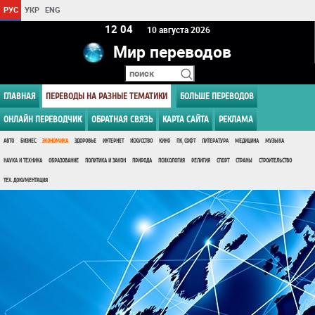
РУС
УКР
ENG
12:04
10 августа 2026
Мир переводов
ГЛАВНАЯ
ПЕРЕВОДЫ НА РАЗНЫЕ ТЕМАТИКИ
БОЛЬШЕ ПЕРЕВОДОВ
ОНЛАЙН ПЕРЕВОДЧИК
ОБРАТНАЯ СВЯЗЬ
КАРТА САЙТА
РЕКЛАМА
АВТО
БИЗНЕС
ЭКОНОМИКА
ЗДОРОВЬЕ
ИНТЕРНЕТ
ИСКУССТВО
КИНО
ПК, СОФТ
ЛИТЕРАТУРА
МЕДИЦИНА
МУЗЫКА
НАУКА И ТЕХНИКА
ОБРАЗОВАНИЕ
ПОЛИТИКА И ЗАКОН
ПРИРОДА
ПСИХОЛОГИЯ
РЕЛИГИЯ
СПОРТ
СТРАНЫ
СТРОИТЕЛЬСТВО
ТЕХ. ДОКУМЕНТАЦИЯ