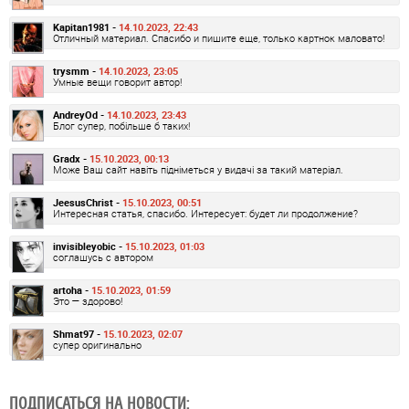
Kapitan1981 -
14.10.2023, 22:43
Отличный материал. Спасибо и пишите еще, только картнок маловато!
trysmm -
14.10.2023, 23:05
Умные вещи говорит автор!
AndreyOd -
14.10.2023, 23:43
Блог супер, побільше б таких!
Gradx -
15.10.2023, 00:13
Може Ваш сайт навіть підніметься у видачі за такий матеріал.
JeesusChrist -
15.10.2023, 00:51
Интересная статья, спасибо. Интересует: будет ли продолжение?
invisibleyobic -
15.10.2023, 01:03
соглашусь с автором
artoha -
15.10.2023, 01:59
Это — здорово!
Shmat97 -
15.10.2023, 02:07
супер оригинально
ПОДПИСАТЬСЯ НА НОВОСТИ: