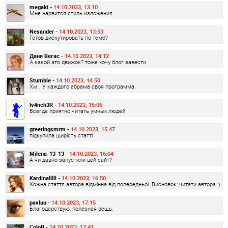
megaki -
14.10.2023, 13:10
Мне нарвится стиль изложения
Nesander -
14.10.2023, 13:53
Готов дискутировать по теме?
Даня Вегас -
14.10.2023, 14:12
А какой это движок? тоже хочу блог завести
Stumble -
14.10.2023, 14:50
Хм… У каждого абрама своя программа.
Iv4nch3R -
14.10.2023, 15:06
Всегда приятно читать умных людей
greetingsmrm -
14.10.2023, 15:47
підкупила щирість статті
Milena_13_13 -
14.10.2023, 16:04
А чи давно запустили цей сайт?
Kardinalllll -
14.10.2023, 16:50
Кожна стаття автора відмінна від попередньої. Висновок: читати автора :)
pavluu -
14.10.2023, 17:15
Благодарствую, полезная вещь.
ColoB -
14.10.2023, 17:41