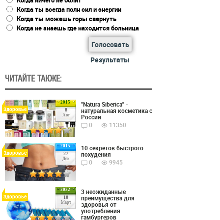
Когда ты всегда полн сил и энергии
Когда ты можешь горы свернуть
Когда не знаешь где находится больница
Голосовать
Результаты
ЧИТАЙТЕ ТАКЖЕ:
2015
"Natura Siberica" -
Здоровье
натуральная косметика с
8
Авг
России
0
11350
2015
10 секретов быстрого
Здоровье
похудения
27
Дек
0
9945
2022
3 неожиданные
Здоровье
преимущества для
10
Март
здоровья от
употребления
гамбургеров