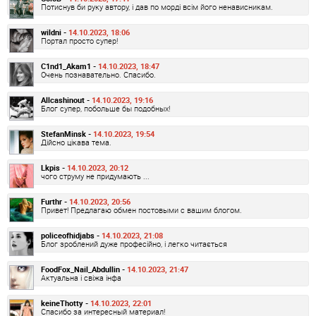
Потиснув би руку автору, і дав по морді всім його ненависникам.
wildni -
14.10.2023, 18:06
Портал просто супер!
C1nd1_Akam1 -
14.10.2023, 18:47
Очень познавательно. Спасибо.
Allcashinout -
14.10.2023, 19:16
Блог супер, побольше бы подобных!
StefanMinsk -
14.10.2023, 19:54
Дійсно цікава тема.
Lkpis -
14.10.2023, 20:12
чого струму не придумають ...
Furthr -
14.10.2023, 20:56
Привет! Предлагаю обмен постовыми с вашим блогом.
policeofhidjabs -
14.10.2023, 21:08
Блог зроблений дуже професійно, і легко читається
FoodFox_Nail_Abdullin -
14.10.2023, 21:47
Актуальна і свіжа інфа
keineThotty -
14.10.2023, 22:01
Спасибо за интересный материал!