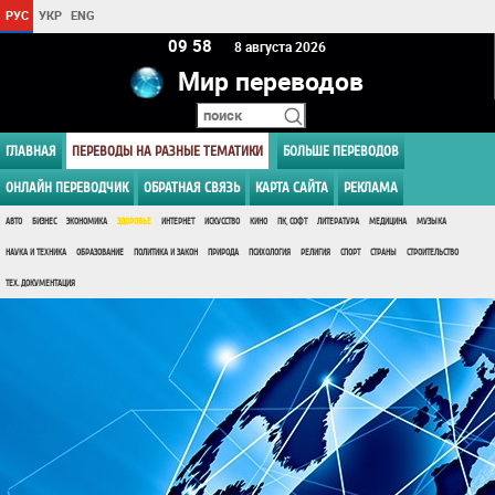
РУС
УКР
ENG
09:58
8 августа 2026
Мир переводов
ГЛАВНАЯ
ПЕРЕВОДЫ НА РАЗНЫЕ ТЕМАТИКИ
БОЛЬШЕ ПЕРЕВОДОВ
ОНЛАЙН ПЕРЕВОДЧИК
ОБРАТНАЯ СВЯЗЬ
КАРТА САЙТА
РЕКЛАМА
АВТО
БИЗНЕС
ЭКОНОМИКА
ЗДОРОВЬЕ
ИНТЕРНЕТ
ИСКУССТВО
КИНО
ПК, СОФТ
ЛИТЕРАТУРА
МЕДИЦИНА
МУЗЫКА
НАУКА И ТЕХНИКА
ОБРАЗОВАНИЕ
ПОЛИТИКА И ЗАКОН
ПРИРОДА
ПСИХОЛОГИЯ
РЕЛИГИЯ
СПОРТ
СТРАНЫ
СТРОИТЕЛЬСТВО
ТЕХ. ДОКУМЕНТАЦИЯ