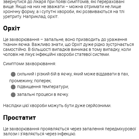
звернутися до лікаря при появі симптомів, які перераховані
вище. Якщо на них не зважати – можна отримати не лише
хронічну форму, а і супутні хвороби, які розвиваються на тлі
уретриту. Наприклад, орхіт.
Орхіт
Це захворювання – запальне, воно призводить до ураження
тканин яєчка. Важливо знати, що Орхіт дуже рідко зустрічається
самостійно. В більшості випадків виникає в тому випадку, коли
чоловік не лікує інфекційні хвороби статевої системи.
Симптоми захворювання:
сильний і різкий бій в яєчку, який може віддавати в пах,
промежину, поперек;
підвищення температури;
запальні процеси в яєчку.
Наслідки цієї хвороби можуть бути дуже серйозними.
Простатит
Це захворювання проявляється через запалення передміхурової
залози і з'являється через інфекцію.