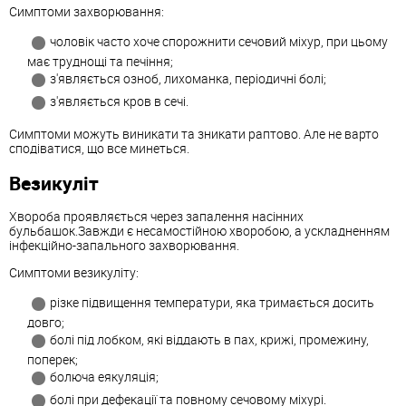
Симптоми захворювання:
чоловік часто хоче спорожнити сечовий міхур, при цьому
має труднощі та печіння;
з'являється озноб, лихоманка, періодичні болі;
з'являється кров в сечі.
Симптоми можуть виникати та зникати раптово. Але не варто
сподіватися, що все минеться.
Везикуліт
Хвороба проявляється через запалення насінних
бульбашок.Завжди є несамостійною хворобою, а ускладненням
інфекційно-запального захворювання.
Симптоми везикуліту:
різке підвищення температури, яка тримається досить
довго;
болі під лобком, які віддають в пах, крижі, промежину,
поперек;
болюча еякуляція;
болі при дефекації та повному сечовому міхурі.