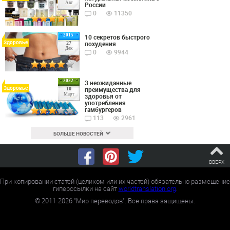
Авг
России
0
11350
2015
10 секретов быстрого
Здоровье
похудения
27
Дек
0
9944
2022
3 неожиданные
Здоровье
преимущества для
10
Март
здоровья от
употребления
гамбургеров
113
2961
БОЛЬШЕ НОВОСТЕЙ
ВВЕРХ
При копировании статей (целиком или их частей) обязательно размещение
гиперссылки на сайт
worldtranslation.org
.
©
2011-2026
"Мир переводов". Все права защищены.