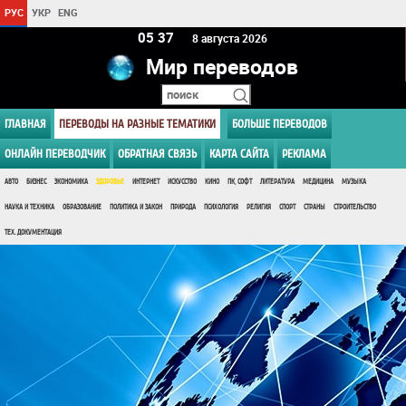
РУС
УКР
ENG
05:37
8 августа 2026
Мир переводов
ГЛАВНАЯ
ПЕРЕВОДЫ НА РАЗНЫЕ ТЕМАТИКИ
БОЛЬШЕ ПЕРЕВОДОВ
ОНЛАЙН ПЕРЕВОДЧИК
ОБРАТНАЯ СВЯЗЬ
КАРТА САЙТА
РЕКЛАМА
АВТО
БИЗНЕС
ЭКОНОМИКА
ЗДОРОВЬЕ
ИНТЕРНЕТ
ИСКУССТВО
КИНО
ПК, СОФТ
ЛИТЕРАТУРА
МЕДИЦИНА
МУЗЫКА
НАУКА И ТЕХНИКА
ОБРАЗОВАНИЕ
ПОЛИТИКА И ЗАКОН
ПРИРОДА
ПСИХОЛОГИЯ
РЕЛИГИЯ
СПОРТ
СТРАНЫ
СТРОИТЕЛЬСТВО
ТЕХ. ДОКУМЕНТАЦИЯ