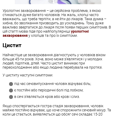
Урологічні захворювання – це серйозна проблема, з якою
стикається дуже багато чоловіків. На жаль, хлопці часто
вважають, що треба терпіти, а не йти до лікарів. Така думка –
хибна, бо зволікання призводить до ускладнень. Тому дуже
важливо звертатися до лікаря після появи перших симптомів. В
цій статті мова піде про найпопулярніші
урологічні
захворювання
у хлопців та про їх симптоми.
Цистит
Найчастіше це захворювання діагностують у чоловіків віком
більше 45-ти років. Хоча, воно може з'являтися і у молодих
людей, підлітків, дітей. Часто цистит виникає при
переохолодженні або якщо людина перебувала на протязі.
У циститу наступні симптоми:
під час сечовипускання чоловік відчуває біль;
є постійні або періодичні болі під лобком;
в сечі з'являється кров або кров і слиз.
Якщо спостерігається гостра стадія захворювання, чоловік
майже постійно відчуває, що хоче спорожнити сечовий міхур. Та
коли це стається, виявляється що обсяг сечі складає 15-20