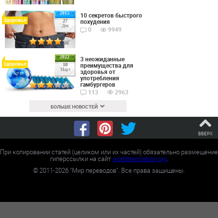
2015
10 секретов быстрого
Здоровье
похудения
27
Дек
0
9949
2022
3 неожиданные
Здоровье
преимущества для
10
Март
здоровья от
употребления
гамбургеров
113
2963
БОЛЬШЕ НОВОСТЕЙ
ВВЕРХ
При копировании статей (целиком или их частей) обязательно размещение
гиперссылки на сайт
worldtranslation.org
.
©
2011-2026
"Мир переводов". Все права защищены.