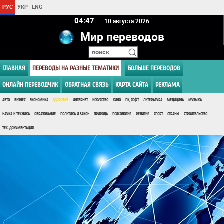
РУС
УКР
ENG
04:47
10 августа 2026
Мир переводов
ГЛАВНАЯ
ПЕРЕВОДЫ НА РАЗНЫЕ ТЕМАТИКИ
БОЛЬШЕ ПЕРЕВОДОВ
ОНЛАЙН ПЕРЕВОДЧИК
ОБРАТНАЯ СВЯЗЬ
КАРТА САЙТА
РЕКЛАМА
АВТО
БИЗНЕС
ЭКОНОМИКА
ЗДОРОВЬЕ
ИНТЕРНЕТ
ИСКУССТВО
КИНО
ПК, СОФТ
ЛИТЕРАТУРА
МЕДИЦИНА
МУЗЫКА
НАУКА И ТЕХНИКА
ОБРАЗОВАНИЕ
ПОЛИТИКА И ЗАКОН
ПРИРОДА
ПСИХОЛОГИЯ
РЕЛИГИЯ
СПОРТ
СТРАНЫ
СТРОИТЕЛЬСТВО
ТЕХ. ДОКУМЕНТАЦИЯ