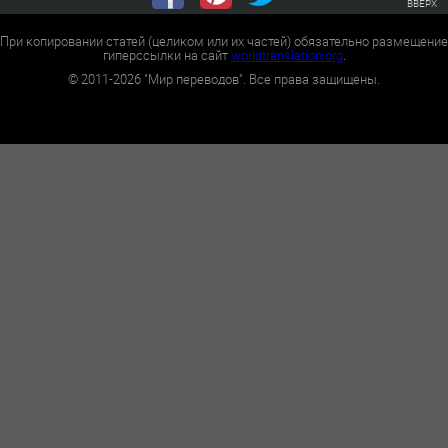
ВВЕРХ
При копировании статей (целиком или их частей) обязательно размещение
гиперссылки на сайт
worldtranslation.org
.
©
2011-2026
"Мир переводов". Все права защищены.