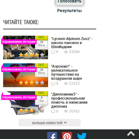
Голосовать
Результаты
ЧИТАЙТЕ ТАКЖЕ:
2015
"Lyceum Alpinum Zuoz" -
Образование, История
школа-пансион в
19
Июль
Швейцарии
0
23206
2015
"Аэронавт" -
Образование, История
увлекательное
20
Июль
путешествие на
воздушном шаре
0
22223
2015
"Дипломник5" -
Образование, История
профессиональная
8
Авг
помочь в написании
диплома
0
70762
БОЛЬШЕ НОВОСТЕЙ