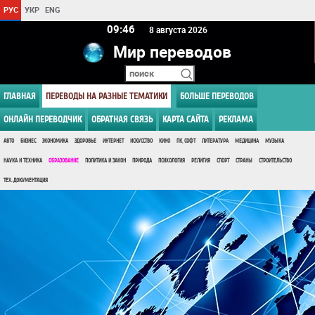
РУС
УКР
ENG
09 46
8 августа 2026
Мир переводов
ГЛАВНАЯ
ПЕРЕВОДЫ НА РАЗНЫЕ ТЕМАТИКИ
БОЛЬШЕ ПЕРЕВОДОВ
ОНЛАЙН ПЕРЕВОДЧИК
ОБРАТНАЯ СВЯЗЬ
КАРТА САЙТА
РЕКЛАМА
АВТО
БИЗНЕС
ЭКОНОМИКА
ЗДОРОВЬЕ
ИНТЕРНЕТ
ИСКУССТВО
КИНО
ПК, СОФТ
ЛИТЕРАТУРА
МЕДИЦИНА
МУЗЫКА
НАУКА И ТЕХНИКА
ОБРАЗОВАНИЕ
ПОЛИТИКА И ЗАКОН
ПРИРОДА
ПСИХОЛОГИЯ
РЕЛИГИЯ
СПОРТ
СТРАНЫ
СТРОИТЕЛЬСТВО
ТЕХ. ДОКУМЕНТАЦИЯ