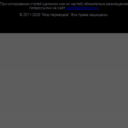
При копировании статей (целиком или их частей) обязательно размещение
гиперссылки на сайт
worldtranslation.org
.
©
2011-2026
"Мир переводов". Все права защищены.