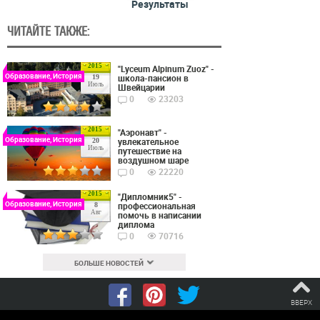
Результаты
ЧИТАЙТЕ ТАКЖЕ:
2015
"Lyceum Alpinum Zuoz" -
Образование, История
школа-пансион в
19
Июль
Швейцарии
0
23203
2015
"Аэронавт" -
Образование, История
увлекательное
20
Июль
путешествие на
воздушном шаре
0
22220
2015
"Дипломник5" -
Образование, История
профессиональная
8
Авг
помочь в написании
диплома
0
70716
БОЛЬШЕ НОВОСТЕЙ
ВВЕРХ