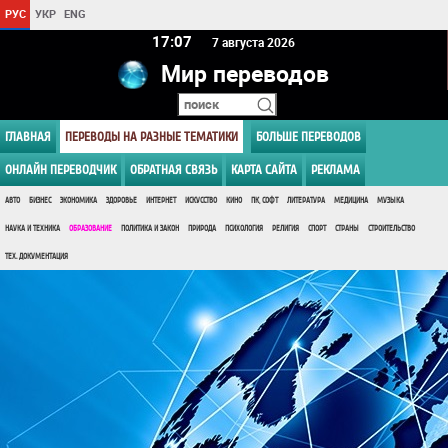
РУС
УКР
ENG
17 07
7 августа 2026
Мир переводов
ГЛАВНАЯ
ПЕРЕВОДЫ НА РАЗНЫЕ ТЕМАТИКИ
БОЛЬШЕ ПЕРЕВОДОВ
ОНЛАЙН ПЕРЕВОДЧИК
ОБРАТНАЯ СВЯЗЬ
КАРТА САЙТА
РЕКЛАМА
АВТО
БИЗНЕС
ЭКОНОМИКА
ЗДОРОВЬЕ
ИНТЕРНЕТ
ИСКУССТВО
КИНО
ПК, СОФТ
ЛИТЕРАТУРА
МЕДИЦИНА
МУЗЫКА
НАУКА И ТЕХНИКА
ОБРАЗОВАНИЕ
ПОЛИТИКА И ЗАКОН
ПРИРОДА
ПСИХОЛОГИЯ
РЕЛИГИЯ
СПОРТ
СТРАНЫ
СТРОИТЕЛЬСТВО
ТЕХ. ДОКУМЕНТАЦИЯ