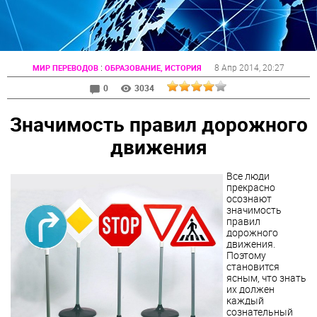
:
8 Апр 2014
, 20:27
МИР ПЕРЕВОДОВ
ОБРАЗОВАНИЕ, ИСТОРИЯ
0
3034
Значимость правил дорожного
движения
Все люди
прекрасно
осознают
значимость
правил
дорожного
движения.
Поэтому
становится
ясным, что знать
их должен
каждый
сознательный