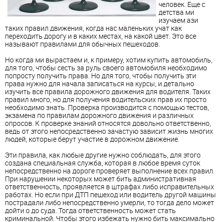
человек. Еще с
детства ми
изучаем ази
таких правил движения, когда нас маленьких учат как
переходить дорогу и в каких местах, на какой цвет. Это все
называют правилами для обычных пешеходов.
Но когда ми вырастаем и, к примеру, хотим купить автомобиль,
для того, чтобы сесть за руль своего автомобиля необходимо
попросту получить права. Но для того, чтобы получить эти
права нужно для начала записаться на курсы, и детально
изучить все правила дорожного движения для водителя. Таких
правил много, но для получения водительских прав их просто
необходимо знать. Проверка производится с помощью тестов,
экзамена по правилам дорожного движения и различных
опросов. К проверке знаний относятся довольно ответственно,
ведь от этого непосредственно зачастую зависит жизнь многих
людей, которые берут участие в дорожном движение.
Эти правила, как любые другие нужно соблюдать, для этого
создана специальная служба, которая в любое время суток
непосредственно на дороге проверяет выполнение всех правил.
При нарушении некоторых может бить административная
ответственность, проявляется в штрафах либо исправительных
работах. Но если при ДТП пешеход или водитель другой машины
пострадали либо непосредственно умерли, то тогда дело может
дойти о до суда. Тогда ответственность может стать
криминальной. Чтобы этого избежать нужно бить максимально