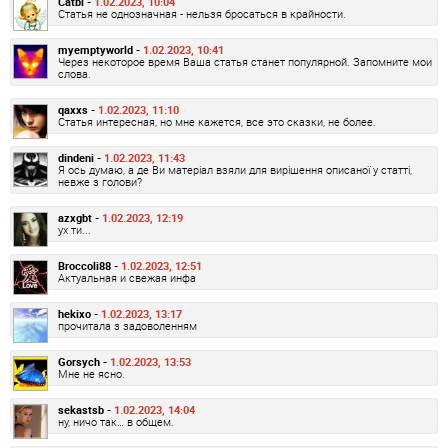
Catbl -
1.02.2023, 10:04
Статья не однозначная - нельзя бросаться в крайности.
myemptyworld -
1.02.2023, 10:41
Через некоторое время Ваша статья станет популярной. Запомните мои
слова.
qaxxs -
1.02.2023, 11:10
Статья интересная, но мне кажется, все это сказки, не более.
dindeni -
1.02.2023, 11:43
Я ось думаю, а де Ви матеріал взяли для вирішення описаної у статті,
невже з голови?
azxgbt -
1.02.2023, 12:19
ух ти...
Broccoli88 -
1.02.2023, 12:51
Актуальная и свежая инфа
hekixo -
1.02.2023, 13:17
прочитала з задоволенням
Gorsych -
1.02.2023, 13:53
Мне не ясно.
sekastsb -
1.02.2023, 14:04
ну, ничо так… в общем.