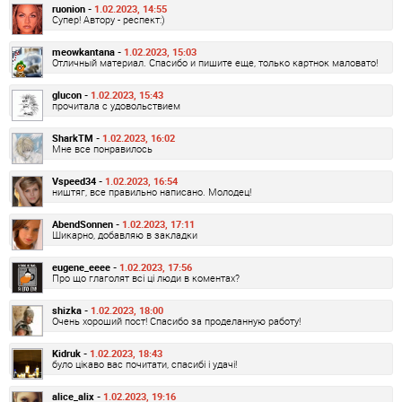
ruonion -
1.02.2023, 14:55
Супер! Автору - респект:)
meowkantana -
1.02.2023, 15:03
Отличный материал. Спасибо и пишите еще, только картнок маловато!
glucon -
1.02.2023, 15:43
прочитала с удовольствием
SharkTM -
1.02.2023, 16:02
Мне все понравилось
Vspeed34 -
1.02.2023, 16:54
ништяг, все правильно написано. Молодец!
AbendSonnen -
1.02.2023, 17:11
Шикарно, добавляю в закладки
eugene_eeee -
1.02.2023, 17:56
Про що глаголят всі ці люди в коментах?
shizka -
1.02.2023, 18:00
Очень хороший пост! Спасибо за проделанную работу!
Kidruk -
1.02.2023, 18:43
було цікаво вас почитати, спасибі і удачі!
alice_alix -
1.02.2023, 19:16