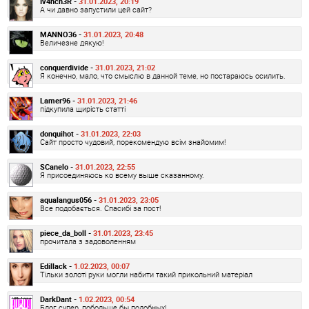
Iv4nch3R -
31.01.2023, 20:19
А чи давно запустили цей сайт?
MANNO36 -
31.01.2023, 20:48
Величезне дякую!
conquerdivide -
31.01.2023, 21:02
Я конечно, мало, что смыслю в данной теме, но постараюсь осилить.
Lamer96 -
31.01.2023, 21:46
підкупила щирість статті
donquihot -
31.01.2023, 22:03
Сайт просто чудовий, порекомендую всім знайомим!
SCanelo -
31.01.2023, 22:55
Я присоединяюсь ко всему выше сказанному.
aqualangus056 -
31.01.2023, 23:05
Все подобається. Спасибі за пост!
piece_da_boll -
31.01.2023, 23:45
прочитала з задоволенням
Edillack -
1.02.2023, 00:07
Тільки золоті руки могли набити такий прикольний матеріал
DarkDant -
1.02.2023, 00:54
Блог супер, побольше бы подобных!