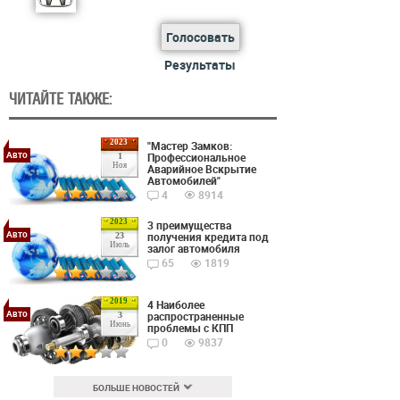
Голосовать
Результаты
ЧИТАЙТЕ ТАКЖЕ:
2023
"Мастер Замков:
Авто
Профессиональное
1
Ноя
Аварийное Вскрытие
Автомобилей"
4
8914
2023
3 преимущества
Авто
получения кредита под
23
Июль
залог автомобиля
65
1819
2019
4 Наиболее
Авто
распространенные
3
Июнь
проблемы с КПП
0
9837
БОЛЬШЕ НОВОСТЕЙ