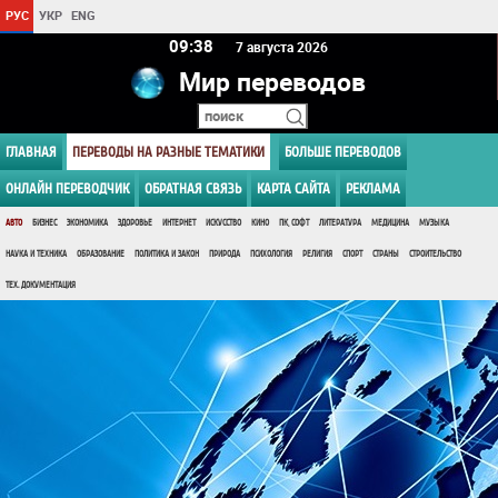
РУС
УКР
ENG
09 38
7 августа 2026
Мир переводов
ГЛАВНАЯ
ПЕРЕВОДЫ НА РАЗНЫЕ ТЕМАТИКИ
БОЛЬШЕ ПЕРЕВОДОВ
ОНЛАЙН ПЕРЕВОДЧИК
ОБРАТНАЯ СВЯЗЬ
КАРТА САЙТА
РЕКЛАМА
АВТО
БИЗНЕС
ЭКОНОМИКА
ЗДОРОВЬЕ
ИНТЕРНЕТ
ИСКУССТВО
КИНО
ПК, СОФТ
ЛИТЕРАТУРА
МЕДИЦИНА
МУЗЫКА
НАУКА И ТЕХНИКА
ОБРАЗОВАНИЕ
ПОЛИТИКА И ЗАКОН
ПРИРОДА
ПСИХОЛОГИЯ
РЕЛИГИЯ
СПОРТ
СТРАНЫ
СТРОИТЕЛЬСТВО
ТЕХ. ДОКУМЕНТАЦИЯ