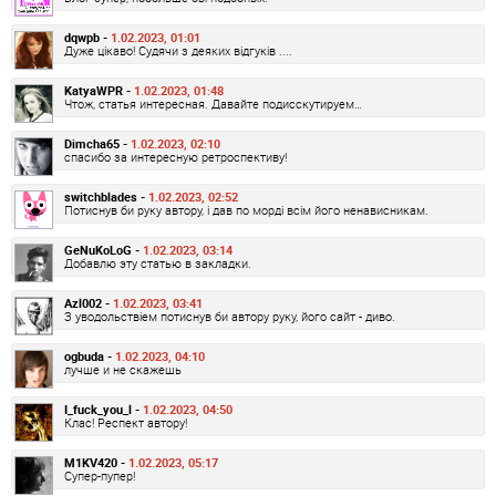
dqwpb -
1.02.2023, 01:01
Дуже цікаво! Судячи з деяких відгуків ....
KatyaWPR -
1.02.2023, 01:48
Чтож, статья интересная. Давайте подисскутируем…
Dimcha65 -
1.02.2023, 02:10
спасибо за интересную ретроспективу!
switchblades -
1.02.2023, 02:52
Потиснув би руку автору, і дав по морді всім його ненависникам.
GeNuKoLoG -
1.02.2023, 03:14
Добавлю эту статью в закладки.
Azl002 -
1.02.2023, 03:41
З уводольствіем потиснув би автору руку, його сайт - диво.
ogbuda -
1.02.2023, 04:10
лучше и не скажешь
I_fuck_you_l -
1.02.2023, 04:50
Клас! Респект автору!
M1KV420 -
1.02.2023, 05:17
Супер-пупер!