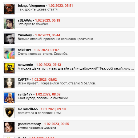
fckngufckngmom -
1.02.2023, 05:51
Так, досить цікава стаття.
sSLAVAs -
1.02.2023, 06:18
Это просто бомба!!!
Yumitory -
1.02.2023, 06:44
Велике спасибі, прикольно написано креативно
nekil109 -
1.02.2023, 07:07
Очень познавательно. Спасибо.
netweetie -
1.02.2023, 07:43
А можна дізнатися, у вас дизайн сайту шаблонний? Теж собі такий хочу ...
CAPTP -
1.02.2023, 08:02
Всем привет. Понравился пост, ставлю 5 баллов.
svitty177 -
1.02.2023, 08:53
Сайт супер, побольше бы таких!
GoToHell666 -
1.02.2023, 09:18
прочитала з задоволенням
goodtimetoday -
1.02.2023, 09:55
смени название домена