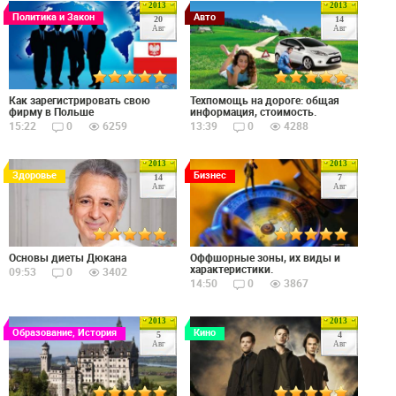
2013
2013
Политика и Закон
Авто
20
14
Авг
Авг
Как зарегистрировать свою
Техпомощь на дороге: общая
фирму в Польше
информация, стоимость.
15:22
0
6259
13:39
0
4288
2013
2013
Здоровье
Бизнес
14
7
Авг
Авг
Основы диеты Дюкана
Оффшорные зоны, их виды и
характеристики.
09:53
0
3402
14:50
0
3867
2013
2013
Образование, История
Кино
5
4
Авг
Авг