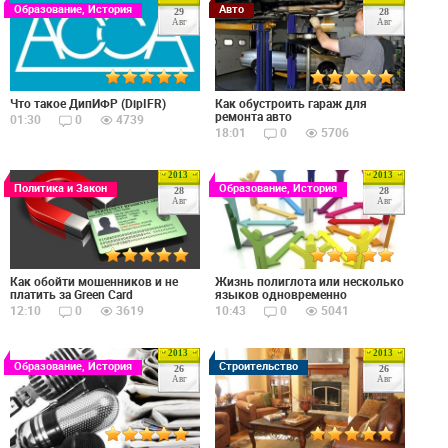
Образование, История
Авто
29
28
Авг
Авг
Что такое ДипИФР (DipIFR)
Как обустроить гараж для
ремонта авто
01:30
0
4739
18:01
0
5706
2013
2013
Политика и Закон
Образование, История
28
28
Авг
Авг
Как обойти мошенников и не
Жизнь полиглота или несколько
платить за Green Card
языков одновременно
12:10
0
3619
10:43
0
5041
2013
2013
Образование, История
Строительство
26
26
Авг
Авг