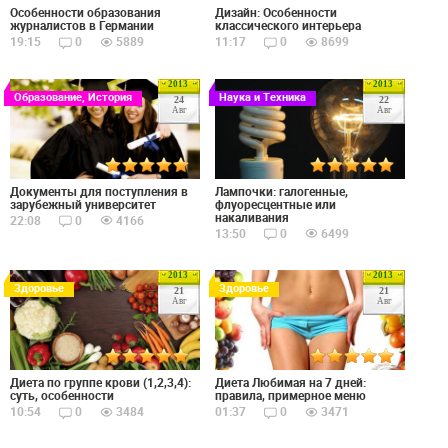
Особенности образования
Дизайн: Особенности
журналистов в Германии
классического интерьера
19:15
0
5889
11:17
0
8699
2013
2013
Образование, История
Наука и Техника
24
22
Авг
Авг
Документы для поступления в
Лампочки: галогенные,
зарубежный университет
флуоресцентные или
накаливания
22:08
0
4166
13:50
0
6499
2013
2013
Здоровье
Здоровье
21
21
Авг
Авг
Диета по группе крови (1,2,3,4):
Диета Любимая на 7 дней:
суть, особенности
правила, примерное меню
10:54
0
3484
01:37
0
3471