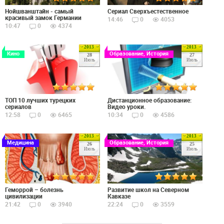
Нойшванштайн - самый
Сериал Сверхъестественное
красивый замок Германии
14:46
0
4053
10:47
0
4374
2013
2013
Кино
Образование, История
28
27
Июль
Июль
ТОП 10 лучших турецких
Дистанционное образование:
сериалов
Видео уроки.
12:58
0
6465
10:34
0
4586
2013
2013
Медицина
Образование, История
26
25
Июль
Июль
Геморрой – болезнь
Развитие школ на Северном
цивилизации
Кавказе
21:42
0
3940
22:24
0
3559