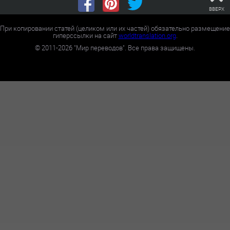
ВВЕРХ
При копировании статей (целиком или их частей) обязательно размещение
гиперссылки на сайт
worldtranslation.org
.
©
2011-2026
"Мир переводов". Все права защищены.