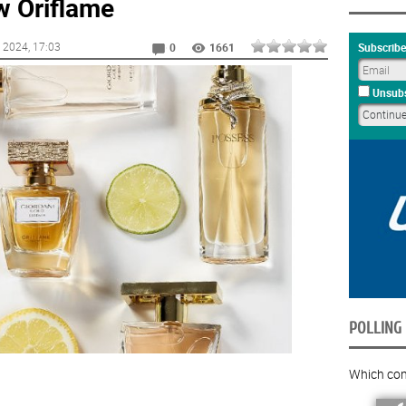
w Oriflame
y 2024
, 17:03
Subscribe
0
1661
Unsubs
POLLING
Which com