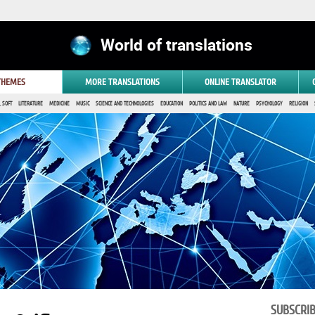
World of translations
 THEMES
MORE TRANSLATIONS
ONLINE TRANSLATOR
 SOFT
LITERATURE
MEDICINE
MUSIC
SCIENCE AND TECHNOLOGIES
EDUCATION
POLITICS AND LAW
NATURE
PSYCHOLOGY
RELIGION
SUBSCRI