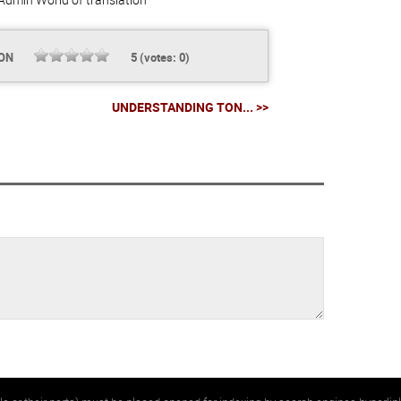
ION
5
(votes:
0
)
UNDERSTANDING TON... >>