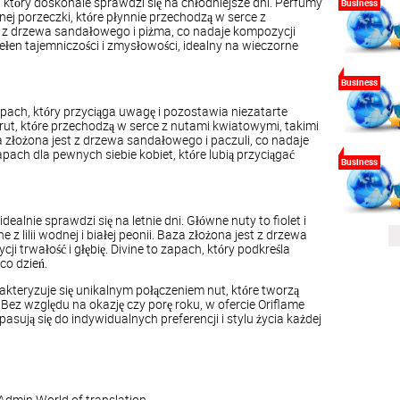
, który doskonale sprawdzi się na chłodniejsze dni. Perfumy
Business
nej porzeczki, które płynnie przechodzą w serce z
st z drzewa sandałowego i piżma, co nadaje kompozycji
pełen tajemniczości i zmysłowości, idealny na wieczorne
Business
apach, który przyciąga uwagę i pozostawia niezatarte
rut, które przechodzą w serce z nutami kwiatowymi, takimi
 złożona jest z drzewa sandałowego i paczuli, co nadaje
pach dla pewnych siebie kobiet, które lubią przyciągać
Business
idealnie sprawdzi się na letnie dni. Główne nuty to fiolet i
z lilii wodnej i białej peonii. Baza złożona jest z drzewa
 trwałość i głębię. Divine to zapach, który podkreśla
co dzień.
kteryzuje się unikalnym połączeniem nut, które tworzą
ez względu na okazję czy porę roku, w ofercie Oriflame
asują się do indywidualnych preferencji i stylu życia każdej
Admin
World of translation