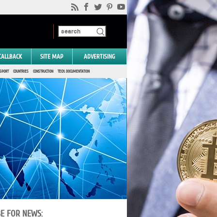
CALLBACK
SITE MAP
ADVERTISING
SPORT
COUNTRIES
CONSTRUCTION
TECH. DOCUMENTATION
BE FOR NEWS: