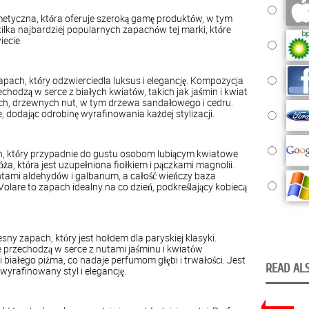
tyczna, która oferuje szeroką gamę produktów, w tym
ilka najbardziej popularnych zapachów tej marki, które
iecie.
pach, który odzwierciedla luksus i elegancję. Kompozycja
chodzą w serce z białych kwiatów, takich jak jaśmin i kwiat
ch, drzewnych nut, w tym drzewa sandałowego i cedru.
, dodając odrobinę wyrafinowania każdej stylizacji.
ch, który przypadnie do gustu osobom lubiącym kwiatowe
a, która jest uzupełniona fiołkiem i pączkami magnolii.
ntami aldehydów i galbanum, a całość wieńczy baza
lare to zapach idealny na co dzień, podkreślający kobiecą
ny zapach, który jest hołdem dla paryskiej klasyki.
tóre przechodzą w serce z nutami jaśminu i kwiatów
 białego piżma, co nadaje perfumom głębi i trwałości. Jest
READ ALS
wyrafinowany styl i elegancję.