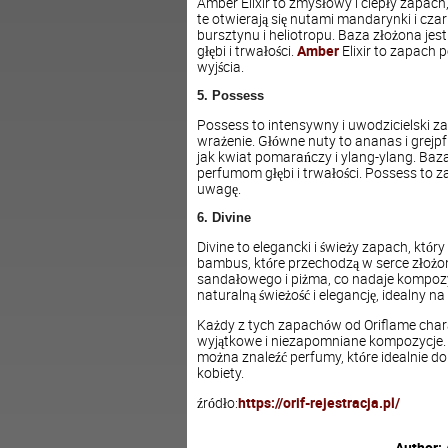
Amber Elixir to zmysłowy i ciepły zapach
te otwierają się nutami mandarynki i czar
bursztynu i heliotropu. Baza złożona je
głębi i trwałości.
Amber
Elixir to zapach 
wyjścia.
5. Possess
Possess to intensywny i uwodzicielski z
wrażenie. Główne nuty to ananas i grejpf
jak kwiat pomarańczy i ylang-ylang. Baza
perfumom głębi i trwałości. Possess to za
uwagę.
6. Divine
Divine to elegancki i świeży zapach, który 
bambus, które przechodzą w serce złożone 
sandałowego i piżma, co nadaje kompozycji
naturalną świeżość i elegancję, idealny na 
Każdy z tych zapachów od Oriflame chara
wyjątkowe i niezapomniane kompozycje. B
można znaleźć perfumy, które idealnie dop
kobiety.
źródło:
https://orif-rejestracja.pl/
Author: