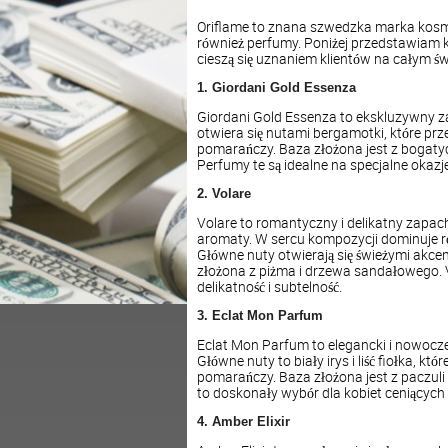
Oriflame to znana szwedzka marka kosme
również perfumy. Poniżej przedstawiam k
cieszą się uznaniem klientów na całym św
1. Giordani Gold Essenza
Giordani Gold Essenza to ekskluzywny za
otwiera się nutami bergamotki, które prze
pomarańczy. Baza złożona jest z bogaty
Perfumy te są idealne na specjalne okazje
2. Volare
Volare to romantyczny i delikatny zapa
aromaty. W sercu kompozycji dominuje róż
Główne nuty otwierają się świeżymi akce
złożona z piżma i drzewa sandałowego. Vo
delikatność i subtelność.
3. Eclat Mon Parfum
Eclat Mon Parfum to elegancki i nowoczes
Główne nuty to biały irys i liść fiołka, k
pomarańczy. Baza złożona jest z paczuli i
to doskonały wybór dla kobiet ceniących 
4. Amber Elixir