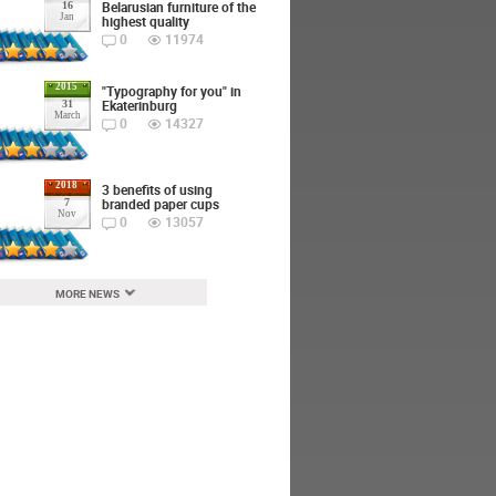
Belarusian furniture of the
16
Jan
highest quality
0
11974
2015
"Typography for you" in
Ekaterinburg
31
March
0
14327
2018
3 benefits of using
branded paper cups
7
Nov
0
13057
MORE NEWS