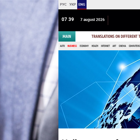
РУС
УКР
ENG
07:40
7 august 2026
MAIN
TRANSLATIONS ON DIFFERENT
AUTO
BUSINESS
ECONOMY
HEALTH
INTERNET
ART
CINEMA
COMPUTERS,