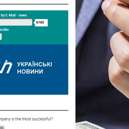
 by E-Mail - news
4700
cribe
pany is the most successful?