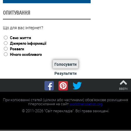
ОПИТУВАННЯ
Що для вас інтернет?
Сенс життя
Джерело інформації
Розваги
Нічого особливого
Голосувати
Результати
ВВЕРХ
При копіюванні статей (цілком або частинами) обов'язкове розміщення
гіперпосилання на сайт
worldtranslation.org
.
©
2011-2026
"Світ перекладів". Всі права захищені.