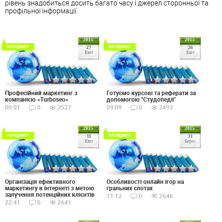
рівень знадобиться досить багато часу і джерел сторонньої та
профільної інформації.
2015
2015
Інтернет
Інтернет
27
26
Квіт
Квіт
Професійний маркетинг з
Готуємо курсові та реферати за
компанією «Turboseo»
допомогою "Студопедіі"
00:01
0
2527
09:09
0
2493
2015
2015
Інтернет
Інтернет
11
31
Квіт
Берез
Організація ефективного
Особливості онлайн ігор на
маркетингу в інтернеті з метою
гральних слотах
залучення потенційних клієнтів
11:12
0
2646
22:41
0
2641