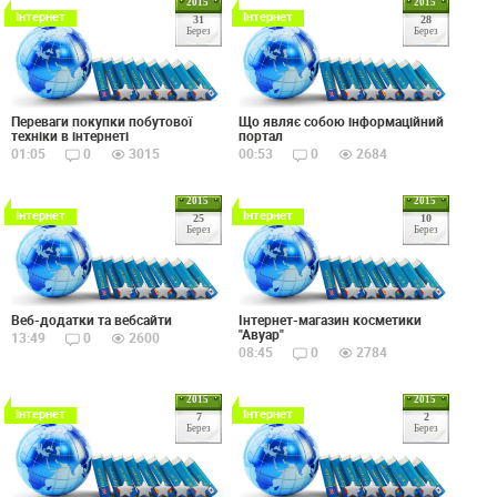
2015
2015
Інтернет
Інтернет
31
28
Берез
Берез
Переваги покупки побутової
Що являє собою інформаційний
техніки в інтернеті
портал
01:05
0
3015
00:53
0
2684
2015
2015
Інтернет
Інтернет
25
10
Берез
Берез
Веб-додатки та вебсайти
Інтернет-магазин косметики
"Авуар"
13:49
0
2600
08:45
0
2784
2015
2015
Інтернет
Інтернет
7
2
Берез
Берез