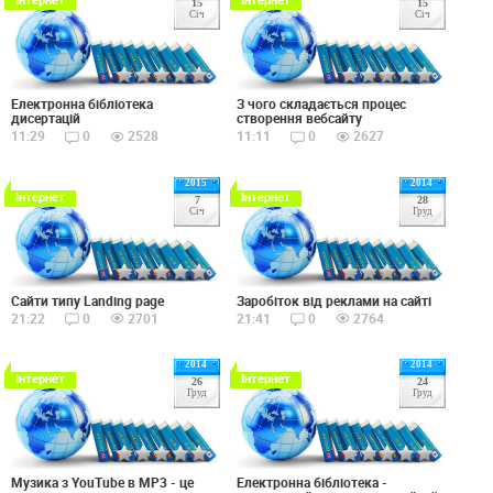
15
15
Січ
Січ
Електронна бібліотека
З чого складається процес
дисертацій
створення вебсайту
11:29
0
2528
11:11
0
2627
2015
2014
Інтернет
Інтернет
7
28
Січ
Груд
Сайти типу Landing page
Заробіток від реклами на сайті
21:22
0
2701
21:41
0
2764
2014
2014
Інтернет
Інтернет
26
24
Груд
Груд
Музика з YouTube в MP3 - це
Електронна бібліотека -