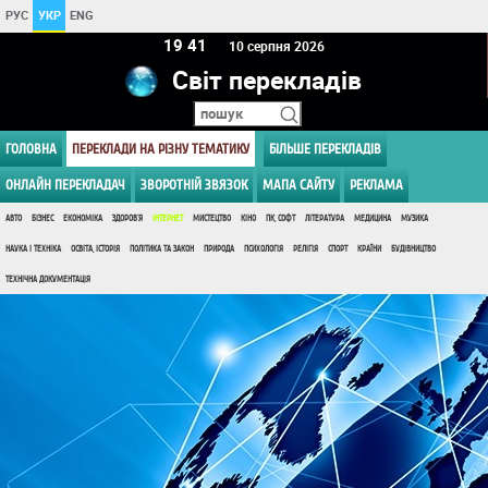
РУС
УКР
ENG
19:41
10 серпня 2026
Світ перекладів
ГОЛОВНА
ПЕРЕКЛАДИ НА РІЗНУ ТЕМАТИКУ
БІЛЬШЕ ПЕРЕКЛАДІВ
ОНЛАЙН ПЕРЕКЛАДАЧ
ЗВОРОТНІЙ ЗВЯЗОК
МАПА САЙТУ
РЕКЛАМА
АВТО
БІЗНЕС
ЕКОНОМІКА
ЗДОРОВ'Я
ІНТЕРНЕТ
МИСТЕЦТВО
КІНО
ПК, СОФТ
ЛІТЕРАТУРА
МЕДИЦИНА
МУЗИКА
НАУКА І ТЕХНІКА
ОСВІТА, ІСТОРІЯ
ПОЛІТИКА ТА ЗАКОН
ПРИРОДА
ПСИХОЛОГІЯ
РЕЛІГІЯ
СПОРТ
КРАЇНИ
БУДІВНИЦТВО
ТЕХНІЧНА ДОКУМЕНТАЦІЯ