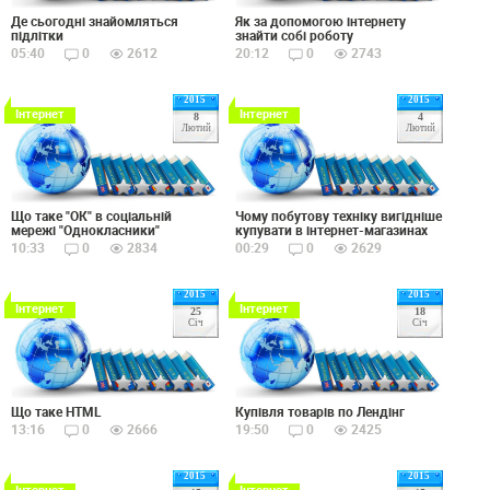
Де сьогодні знайомляться
Як за допомогою інтернету
підлітки
знайти собі роботу
05:40
0
2612
20:12
0
2743
2015
2015
Інтернет
Інтернет
8
4
Лютий
Лютий
Що таке "ОК" в соціальній
Чому побутову техніку вигідніше
мережі "Однокласники"
купувати в інтернет-магазинах
10:33
0
2834
00:29
0
2629
2015
2015
Інтернет
Інтернет
25
18
Січ
Січ
Що таке HTML
Купівля товарів по Лендінг
13:16
0
2666
19:50
0
2425
2015
2015
Інтернет
Інтернет