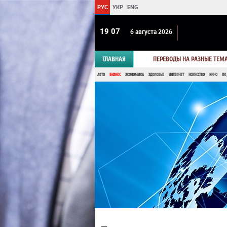
РУС
УКР
ENG
19:07
6 августа 2026
ГЛАВНАЯ
ПЕРЕВОДЫ НА РАЗНЫЕ ТЕМ
АВТО
БИЗНЕС
ЭКОНОМИКА
ЗДОРОВЬЕ
ИНТЕРНЕТ
ИСКУССТВО
КИНО
ПК,