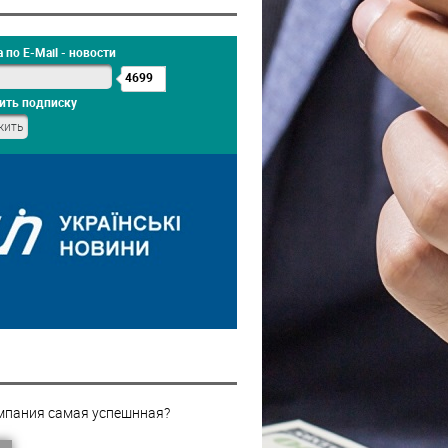
 по E-Mail - новости
4699
ить подписку
мпания самая успешнная?