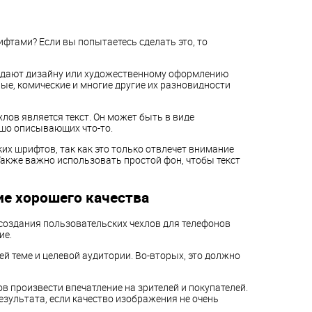
фтами? Если вы попытаетесь сделать это, то
идают дизайну или художественному оформлению
е, комические и многие другие их разновидности
ов является текст. Он может быть в виде
шо описывающих что-то.
их шрифтов, так как это только отвлечет внимание
 Также важно использовать простой фон, чтобы текст
е хорошего качества
создания пользовательских чехлов для телефонов
ие.
ей теме и целевой аудитории. Во-вторых, это должно
в произвести впечатление на зрителей и покупателей.
езультата, если качество изображения не очень