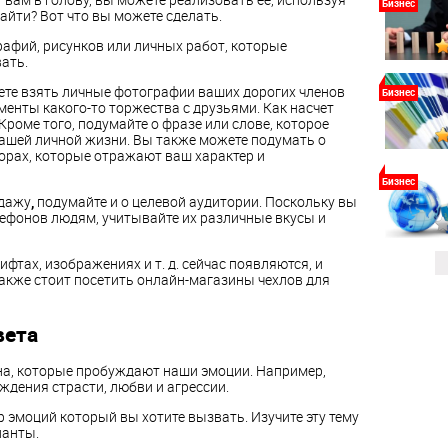
Бизнес
айти? Вот что вы можете сделать.
афий, рисунков или личных работ, которые
ать.
жете взять личные фотографии ваших дорогих членов
Бизнес
енты какого-то торжества с друзьями. Как насчет
оме того, подумайте о фразе или слове, которое
вашей личной жизни. Вы также можете подумать о
орах, которые отражают ваш характер и
Бизнес
одажу
,
подумайте и о целевой аудитории. Поскольку вы
лефонов людям, учитывайте их различные вкусы и
ифтах, изображениях и т. д. сейчас появляются, и
также стоит посетить онлайн-магазины чехлов для
вета
на, которые пробуждают наши эмоции. Например,
ждения страсти, любви и агрессии.
р эмоций который вы хотите вызвать. Изучите эту тему
ианты.