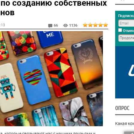
 по созданию собственных
онов
Подписка
5:13
66
1136
Отмен
ОПРОС
Какая ко
ва, которые связывают нас с нашими друзьями и