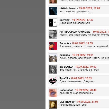
nikitakolovrat -
19.09.2022, 17:02
чего тока не придумают...
Jarryjay -
19.09.2022, 17:47
Даже и не докопаешься.
ANTISOCIALPROVINCIAL -
19.09.2022, 1
ніштяг, все правильно написано. Молод
Andantr -
19.09.2022, 18:55
Я конечно, мало, что смыслю в данной 
pekenes -
19.09.2022, 19:01
думки здорові, але важко читати, не зн
YA_BLOKO -
19.09.2022, 19:57
Все нравится. Спасибо за пост!
Tyta23 -
19.09.2022, 20:03
Дуже пізнавально. Дякуємо.
RobaRobot -
19.09.2022, 20:44
прочитала з задоволенням
DESTROY69 -
19.09.2022, 21:04
познавательная тема