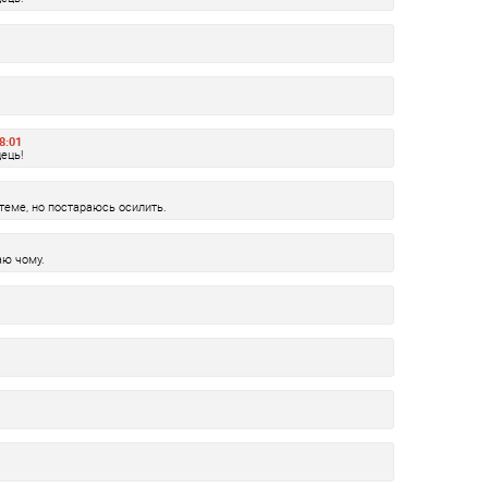
8:01
ець!
теме, но постараюсь осилить.
аю чому.