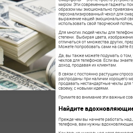
миром. Эти современные гаджеты по
образом мы эмоционально привязаны
персонализированный чехол для смарт
выражение нашей эмоциональной связ
использовать свой творческий потенц
Для многих людей чехлы для телефонов
степени. Выбирая цвета, изображения 
отличаться от множества других, пред
Можете попробовать сами на сайте its
Да, вы также можете подумать о том,
чехлов для телефонов. Если вы знаете
доход, продавая их клиентам.
В связи с постоянно растущим спрос
распроданы при наличии хорошего ма
продавать нестандартные чехлы для 
своему, с новыми идеями.
Примите во внимание эти важные сов
Найдите вдохновляющие
Прежде чем вы начнете работать над
телефона, вам нужны вдохновляющие
Как только уникальная идея приходит