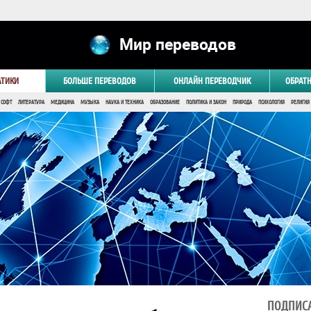
Мир переводов
АТИКИ
БОЛЬШЕ ПЕРЕВОДОВ
ОНЛАЙН ПЕРЕВОДЧИК
ОБРАТ
 СОФТ
ЛИТЕРАТУРА
МЕДИЦИНА
МУЗЫКА
НАУКА И ТЕХНИКА
ОБРАЗОВАНИЕ
ПОЛИТИКА И ЗАКОН
ПРИРОДА
ПСИХОЛОГИЯ
РЕЛИГИЯ
ПОДПИСА