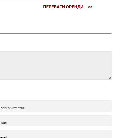
ПЕРЕВАГИ ОРЕНДИ... >>
 легко читается
олкам
ець!