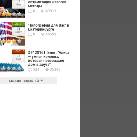
оптимизации налогов:
10
Фев
методы
0
43911
2015
"Типография для Вас" в
Екатеринбурге
31
Март
0
44591
2025
&#128161; Блог: “Алиса
— умная колонка,
13
Ноя
которая превращает
дом в друга”
324
35346
БОЛЬШЕ НОВОСТЕЙ