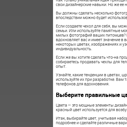
свои дизайнерские навыки. Но же ее н
Вы должны сделать несколько фотогр
впоследствии можно будет использов
Если создаете чехол для себя, вы мо
семьи. Или используйте памятные мом
милых фотографий ваших питомцев? Кр
вдохновляет вас и имеет значение в 
некоторых цветах, изображениях и уз
индивидуальность.
Если же вы хотите сделать что-на пр
собираетесь продавать чехлы для те
опыт.
Узнайте, какие тенденции в цветах, шр
используйте их при разработке. Вам 
телефонов для вдохновения.
Выберите правильные ц
Цвета — это мощные элементы дизай
красный цвет используется для возбу
Итак, выбирайте цвет, учитывая набо
подробнее и сделайте различные вар