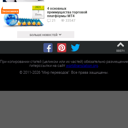
2021
4 основных
Экономика
преимущества торговой
7
Июнь
платформы MT4
21
33547
БОЛЬШЕ НОВОСТЕЙ
ВВЕРХ
При копировании статей (целиком или их частей) обязательно размещение
гиперссылки на сайт
worldtranslation.org
.
©
2011-2026
"Мир переводов". Все права защищены.