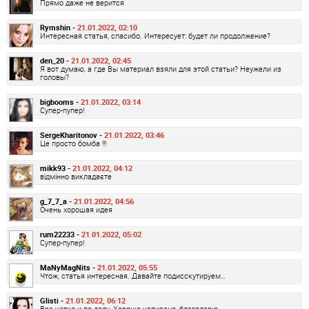
Прямо даже не верится
Rymshin -
21.01.2022, 02:10
Интересная статья, спасибо. Интересует: будет ли продолжение?
den_20 -
21.01.2022, 02:45
Я вот думаю, а где Вы материал взяли для этой статьи? Неужели из
головы?
bigbooms -
21.01.2022, 03:14
Супер-пупер!
SergeKharitonov -
21.01.2022, 03:46
Це просто бомба !!!
mikk93 -
21.01.2022, 04:12
відмінно викладаєте
g_7_7_a -
21.01.2022, 04:56
Очень хорошая идея
rum22233 -
21.01.2022, 05:02
Супер-пупер!
MaNyMagNits -
21.01.2022, 05:55
Чтож, статья интересная. Давайте подисскутируем…
Glisti -
21.01.2022, 06:12
Все четко и по делу. Хорошо написано, благодарю.