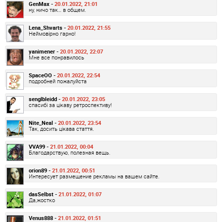
GenMax -
20.01.2022, 21:01
ну, ничо так… в общем.
Lena_Shvarts -
20.01.2022, 21:55
Неймовірно гарно!
yanimener -
20.01.2022, 22:07
Мне все понравилось
SpaceOO -
20.01.2022, 22:54
подробней пожалуйста
senglbleidd -
20.01.2022, 23:05
спасибі за цікаву ретроспективу!
Nite_Neal -
20.01.2022, 23:54
Так, досить цікава стаття.
VVA99 -
21.01.2022, 00:04
Благодарствую, полезная вещь.
orion89 -
21.01.2022, 00:51
Интересует размещение рекламы на вашем сайте.
dasSelbst -
21.01.2022, 01:07
Да,жостко
Venus888 -
21.01.2022, 01:51