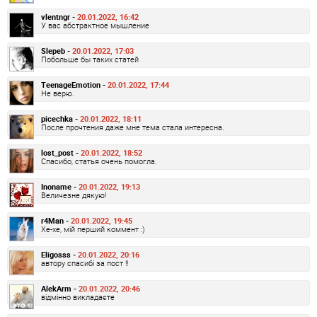
vlentngr -
20.01.2022, 16:42
У вас абстрактное мышление
Slepeb -
20.01.2022, 17:03
Побольше бы таких статей
TeenageEmotion -
20.01.2022, 17:44
Не верю.
picechka -
20.01.2022, 18:11
После прочтения даже мне тема стала интересна.
lost_post -
20.01.2022, 18:52
Спасибо, статья очень помогла.
Inoname -
20.01.2022, 19:13
Величезне дякую!
r4Man -
20.01.2022, 19:45
Хе-хе, мій перший коммент :)
Eligosss -
20.01.2022, 20:16
автору спасибі за пост !!
AlekArm -
20.01.2022, 20:46
відмінно викладаєте