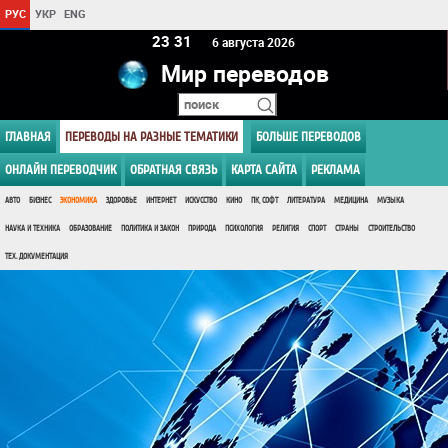
РУС
УКР
ENG
23:32
6 августа 2026
Мир переводов
ГЛАВНАЯ
ПЕРЕВОДЫ НА РАЗНЫЕ ТЕМАТИКИ
БОЛЬШЕ ПЕРЕВОДОВ
ОНЛАЙН ПЕРЕВОДЧИК
ОБРАТНАЯ СВЯЗЬ
КАРТА САЙТА
РЕКЛАМА
АВТО
БИЗНЕС
ЭКОНОМИКА
ЗДОРОВЬЕ
ИНТЕРНЕТ
ИСКУССТВО
КИНО
ПК, СОФТ
ЛИТЕРАТУРА
МЕДИЦИНА
МУЗЫКА
НАУКА И ТЕХНИКА
ОБРАЗОВАНИЕ
ПОЛИТИКА И ЗАКОН
ПРИРОДА
ПСИХОЛОГИЯ
РЕЛИГИЯ
СПОРТ
СТРАНЫ
СТРОИТЕЛЬСТВО
ТЕХ. ДОКУМЕНТАЦИЯ