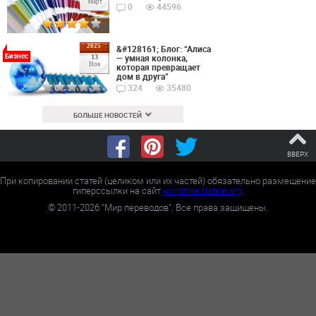
Март
0
44596
2025
&#128161; Блог: “Алиса
Бизнес
— умная колонка,
13
Ноя
которая превращает
дом в друга”
324
35480
БОЛЬШЕ НОВОСТЕЙ
ВВЕРХ
При копировании статей (целиком или их частей) обязательно размещение
гиперссылки на сайт
worldtranslation.org
.
©
2011-2026
"Мир переводов". Все права защищены.