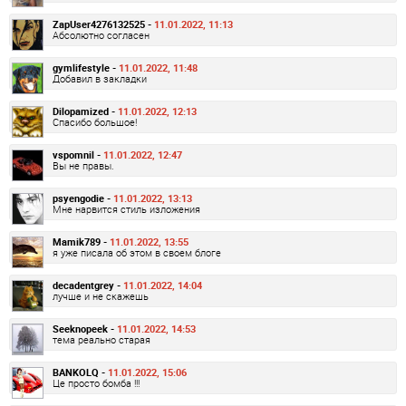
ZapUser4276132525 -
11.01.2022, 11:13
Абсолютно согласен
gymlifestyle -
11.01.2022, 11:48
Добавил в закладки
Dilopamized -
11.01.2022, 12:13
Спасибо большое!
vspomnil -
11.01.2022, 12:47
Вы не правы.
psyengodie -
11.01.2022, 13:13
Мне нарвится стиль изложения
Mamik789 -
11.01.2022, 13:55
я уже писала об этом в своем блоге
decadentgrey -
11.01.2022, 14:04
лучше и не скажешь
Seeknopeek -
11.01.2022, 14:53
тема реально старая
BANKOLQ -
11.01.2022, 15:06
Це просто бомба !!!