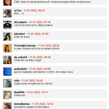
Сайт просто замечательный, порекомендую всем знакомым!
te7ris -
11.01.2022, 06:47
ВАУ....=)
ArtLabarin -
11.01.2022, 07:18
что-то в этом есть, безусловно
leksthief -
11.01.2022, 07:42
Мне не ясно.
OvernightJourney -
11.01.2022, 08:05
я уже писала об этом в своем блоге
da_nuke69 -
11.01.2022, 08:58
Спасибо за Ваш труд!!
andreyk63 -
11.01.2022, 09:08
думки здорові, але важко читати, не знаю чому.
vitly -
11.01.2022, 09:41
подкупила искренность статьи
Ilya8960 -
11.01.2022, 10:17
Классно!
AntonBatono -
11.01.2022, 10:52
Шикарно, додаю в закладки