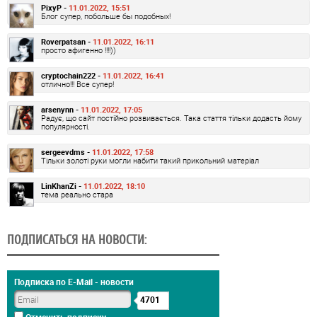
PixyP -
11.01.2022, 15:51
Блог супер, побольше бы подобных!
Roverpatsan -
11.01.2022, 16:11
просто афигенно !!!!))
cryptochain222 -
11.01.2022, 16:41
отлично!!! Все супер!
arsenynn -
11.01.2022, 17:05
Радує, що сайт постійно розвивається. Така стаття тільки додасть йому
популярності.
sergeevdms -
11.01.2022, 17:58
Тільки золоті руки могли набити такий прикольний матеріал
LinKhanZi -
11.01.2022, 18:10
тема реально стара
ПОДПИСАТЬСЯ НА НОВОСТИ:
Подписка по E-Mail - новости
4701