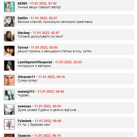
k8384 -
11.01.2022, 01:42
Умные вещи говорит автор!
Dafilin -
11.01.2022, 02:07
Велике спасибі, прикольно написано креативно
blackap -
11.01.2022, 02:47
Готовий дискутувати по темі?
Sytrnd -
11.01.2022, 03:05
решил помочь и расшарил статью в соц. сетях
LastHipsterOfImperial -
11.01.2022, 03:53
погоджуся з автором
Silvarum11 -
11.01.2022, 04:16
Супер-пупер!
wutang313 -
11.01.2022, 04:42
Чудово ..
xewseyx -
11.01.2022, 05:03
Дуже цікаво! Судячи з деяких відгуків ....
Fylanbek -
11.01.2022, 06:00
Ух ты :) Здорово как!
Sspaces -
11.01.2022, 06:19