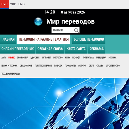
РУС
УКР
ENG
14:20
8 августа 2026
Мир переводов
ГЛАВНАЯ
ПЕРЕВОДЫ НА РАЗНЫЕ ТЕМАТИКИ
БОЛЬШЕ ПЕРЕВОДОВ
ОНЛАЙН ПЕРЕВОДЧИК
ОБРАТНАЯ СВЯЗЬ
КАРТА САЙТА
РЕКЛАМА
АВТО
БИЗНЕС
ЭКОНОМИКА
ЗДОРОВЬЕ
ИНТЕРНЕТ
ИСКУССТВО
КИНО
ПК, СОФТ
ЛИТЕРАТУРА
МЕДИЦИНА
МУЗЫКА
НАУКА И ТЕХНИКА
ОБРАЗОВАНИЕ
ПОЛИТИКА И ЗАКОН
ПРИРОДА
ПСИХОЛОГИЯ
РЕЛИГИЯ
СПОРТ
СТРАНЫ
СТРОИТЕЛЬСТВО
ТЕХ. ДОКУМЕНТАЦИЯ