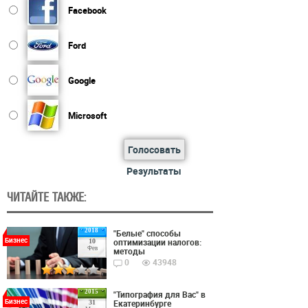
Facebook
Ford
Google
Microsoft
Голосовать
Результаты
ЧИТАЙТЕ ТАКЖЕ:
2018
"Белые" способы
Бизнес
оптимизации налогов:
10
Фев
методы
0
43948
2015
"Типография для Вас" в
Бизнес
Екатеринбурге
31