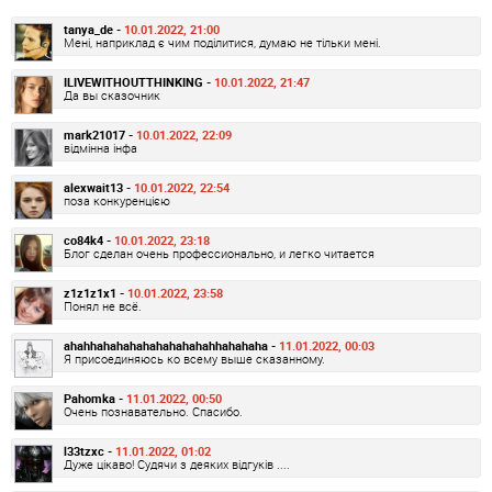
tanya_de -
10.01.2022, 21:00
Мені, наприклад є чим поділитися, думаю не тільки мені.
ILIVEWITHOUTTHINKING -
10.01.2022, 21:47
Да вы сказочник
mark21017 -
10.01.2022, 22:09
відмінна інфа
alexwait13 -
10.01.2022, 22:54
поза конкуренцією
co84k4 -
10.01.2022, 23:18
Блог сделан очень профессионально, и легко читается
z1z1z1x1 -
10.01.2022, 23:58
Понял не всё.
ahahhahahahahahahahahahhahahaha -
11.01.2022, 00:03
Я присоединяюсь ко всему выше сказанному.
Pahomka -
11.01.2022, 00:50
Очень познавательно. Спасибо.
l33tzxc -
11.01.2022, 01:02
Дуже цікаво! Судячи з деяких відгуків ....