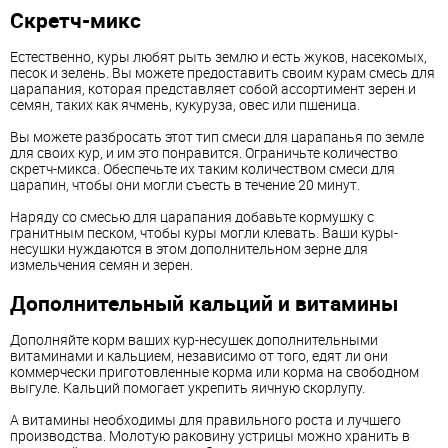
Скретч-микс
Естественно, куры любят рыть землю и есть жуков, насекомых,
песок и зелень. Вы можете предоставить своим курам смесь для
царапания, которая представляет собой ассортимент зерен и
семян, таких как ячмень, кукуруза, овес или пшеница.
Вы можете разбросать этот тип смеси для царапанья по земле
для своих кур, и им это понравится. Ограничьте количество
скретч-микса. Обеспечьте их таким количеством смеси для
царапин, чтобы они могли съесть в течение 20 минут.
Наряду со смесью для царапания добавьте кормушку с
гранитным песком, чтобы куры могли клевать. Ваши куры-
несушки нуждаются в этом дополнительном зерне для
измельчения семян и зерен.
Дополнительный кальций и витамины
Дополняйте корм ваших кур-несушек дополнительными
витаминами и кальцием, независимо от того, едят ли они
коммерчески приготовленные корма или корма на свободном
выгуле. Кальций помогает укрепить яичную скорлупу.
А витамины необходимы для правильного роста и лучшего
производства. Молотую раковину устрицы можно хранить в