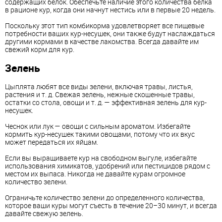
содержащих белок. Обеспечьте наличие этого количества белка
в рационе кур, когда они начнут нестись или в первые 20 недель.
Поскольку этот тип комбикорма удовлетворяет все пищевые
потребности ваших кур-несушек, они также будут наслаждаться
другими кормами в качестве лакомства. Всегда давайте им
свежий корм для кур.
Зелень
Цыплята любят все виды зелени, включая травы, листья,
растения и т. д. Свежая зелень, нежные скошенные травы,
остатки со стола, овощи и т. д. — эффективная зелень для кур-
несушек.
Чеснок или лук — овощи с сильным ароматом. Избегайте
кормить кур-несушек такими овощами, потому что их вкус
может передаться их яйцам.
Если вы выращиваете кур на свободном выгуле, избегайте
использования химикатов, удобрений или пестицидов рядом с
местом их выпаса. Никогда не давайте курам огромное
количество зелени.
Ограничьте количество зелени до определенного количества,
которое ваши куры могут съесть в течение 20–30 минут, и всегда
давайте свежую зелень.