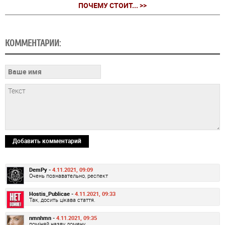
ПОЧЕМУ СТОИТ... >>
КОММЕНТАРИИ:
Добавить комментарий
DemPy -
4.11.2021, 09:09
Очень познавательно, респект
Hostis_Publicae -
4.11.2021, 09:33
Так, досить цікава стаття.
nmnhmn -
4.11.2021, 09:35
поміняй назву домену