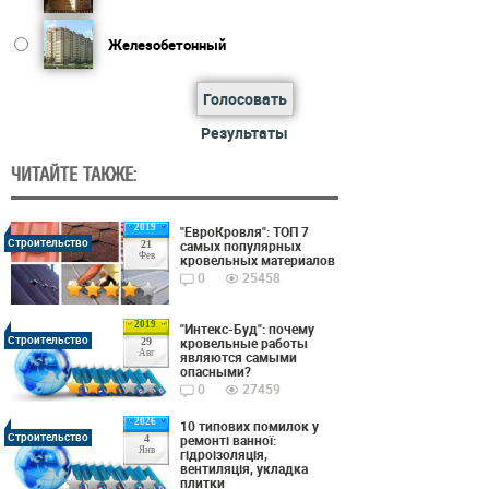
Железобетонный
Голосовать
Результаты
ЧИТАЙТЕ ТАКЖЕ:
2019
"ЕвроКровля": ТОП 7
Строительство
самых популярных
21
Фев
кровельных материалов
0
25458
2019
"Интекс-Буд": почему
Строительство
кровельные работы
29
Авг
являются самыми
опасными?
0
27459
2026
10 типових помилок у
Строительство
ремонті ванної:
4
Янв
гідроізоляція,
вентиляція, укладка
плитки