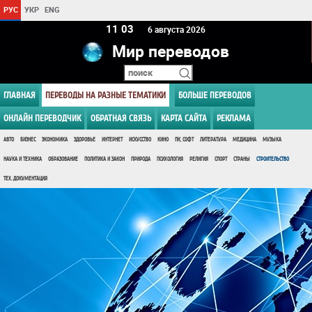
РУС
УКР
ENG
11:03
6 августа 2026
Мир переводов
ГЛАВНАЯ
ПЕРЕВОДЫ НА РАЗНЫЕ ТЕМАТИКИ
БОЛЬШЕ ПЕРЕВОДОВ
ОНЛАЙН ПЕРЕВОДЧИК
ОБРАТНАЯ СВЯЗЬ
КАРТА САЙТА
РЕКЛАМА
АВТО
БИЗНЕС
ЭКОНОМИКА
ЗДОРОВЬЕ
ИНТЕРНЕТ
ИСКУССТВО
КИНО
ПК, СОФТ
ЛИТЕРАТУРА
МЕДИЦИНА
МУЗЫКА
НАУКА И ТЕХНИКА
ОБРАЗОВАНИЕ
ПОЛИТИКА И ЗАКОН
ПРИРОДА
ПСИХОЛОГИЯ
РЕЛИГИЯ
СПОРТ
СТРАНЫ
СТРОИТЕЛЬСТВО
ТЕХ. ДОКУМЕНТАЦИЯ