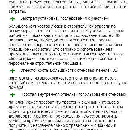
сборка не требует слишком больших усилий. Это значительно
снижает эксплуатационные расходы, а также общий проект и
затраты.
Быстрая установка. Исследования с участием
большого количества людей в строительной отрасли по
всему миру, проведенные в различных ситуациях с разными
рабочими, показывают, что при использовании систем 3D
панелей время, необходимое для реализации проекта,
значительно сокращается по сравнению с использованием
традиционных систем. Это связано с использованием
промышленных продуктов, которые оптимизируют процесс
сборки и, как следствие, сводят к минимуму потребность в
персонале на строительной площадке.
Огнестойкость. Большинство стеновых панелей 3D
изготовлены из высококачественного пенополистирола,
который самозатухает и поэтому безопаснее для вас в случае
пожара.
Простая внутренняя отделка. Использование стеновых
панелей может превратить простой и скучный интерьер в
драматическое и очень эффектное пространство, в котором
стоит потратить время. Вместо того, чтобы тратить тысячи
долларов или более на произведения искусства, картины,
мебель и другие украшения для дома, вы можете просто
получить 3D настенное панно с правильным дизайном и
превратите его в центральный элемент комнаты.