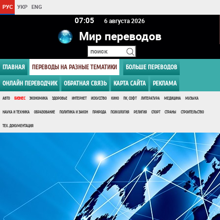
РУС
УКР
ENG
07 05
6 августа 2026
Мир переводов
ГЛАВНАЯ
ПЕРЕВОДЫ НА РАЗНЫЕ ТЕМАТИКИ
БОЛЬШЕ ПЕРЕВОДОВ
ОНЛАЙН ПЕРЕВОДЧИК
ОБРАТНАЯ СВЯЗЬ
КАРТА САЙТА
РЕКЛАМА
АВТО
БИЗНЕС
ЭКОНОМИКА
ЗДОРОВЬЕ
ИНТЕРНЕТ
ИСКУССТВО
КИНО
ПК, СОФТ
ЛИТЕРАТУРА
МЕДИЦИНА
МУЗЫКА
НАУКА И ТЕХНИКА
ОБРАЗОВАНИЕ
ПОЛИТИКА И ЗАКОН
ПРИРОДА
ПСИХОЛОГИЯ
РЕЛИГИЯ
СПОРТ
СТРАНЫ
СТРОИТЕЛЬСТВО
ТЕХ. ДОКУМЕНТАЦИЯ