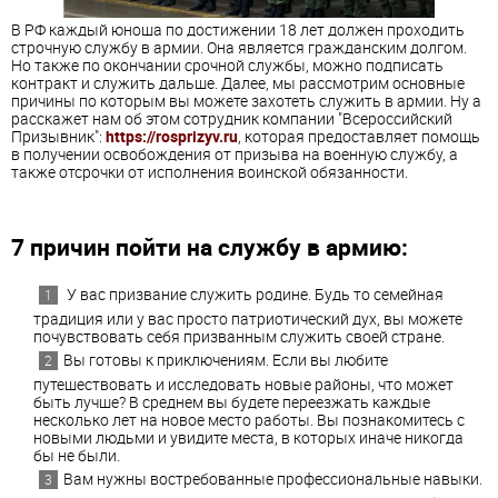
В РФ каждый юноша по достижении 18 лет должен проходить
строчную службу в армии. Она является гражданским долгом.
Но также по окончании срочной службы, можно подписать
контракт и служить дальше. Далее, мы рассмотрим основные
причины по которым вы можете захотеть служить в армии. Ну а
расскажет нам об этом сотрудник компании "
Всероссийский
Призывник":
https://rosprizyv.ru
, которая предоставляет помощь
в получении
освобождения от призыва на военную службу, а
также отсрочки от исполнения воинской обязанности.
7
причин
пойти
на службу в
армию
:
У вас призвание служить родине.
Будь
то
семейная
традиция
или
у
вас
просто
патриотический
дух
,
вы
можете
по
чувствовать
себя
призванным
служить
своей
стране
.
Вы
готовы
к
приключениям.
Если
вы
любите
путешествовать
и
исследовать
новые
районы
,
что
может
быть
лучше
?
В
среднем
вы
будете
переезжать
каждые
несколько
лет
на
новое
место
работы
.
Вы
познакомитесь
с
новыми
людьми
и
увидите
места
,
в
которых
иначе
никогда
бы
не
были
.
Вам
нужны
востребованные
профессиональные
навыки.