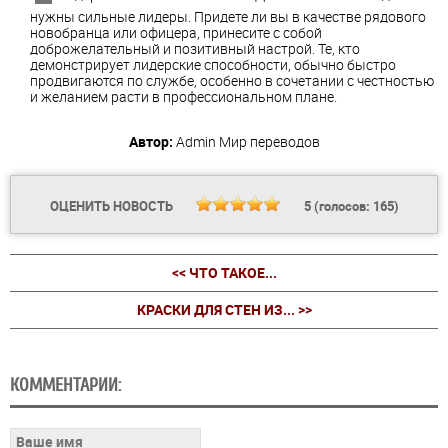
нужны
сильные
лидеры
.
Придете
ли
вы
в
качестве
рядового
новобранца
или
офицера
,
принесите
с
собой
доброжелательный
и
позитивный
настрой
.
Те
,
кто
демонстрирует
лидерские
способности
,
обычно
быстро
продвигаются
по
службе
,
особенно
в
сочетании
с
честностью
и
желанием
расти
в
профессиональном
плане
.
Автор:
Admin
Мир переводов
ОЦЕНИТЬ НОВОСТЬ
5
(голосов:
165
)
<< ЧТО ТАКОЕ...
КРАСКИ ДЛЯ СТЕН ИЗ... >>
КОММЕНТАРИИ: