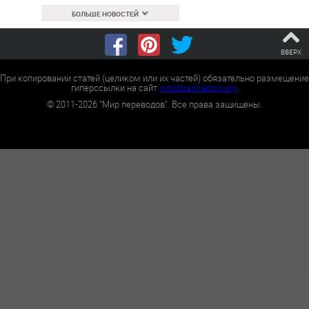
БОЛЬШЕ НОВОСТЕЙ
ВВЕРХ
При копировании статей (целиком или их частей) обязательно размещение
гиперссылки на сайт
worldtranslation.org
.
©
2011-2026
"Мир переводов". Все права защищены.