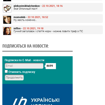
alekseimikhalchenkov -
22.10.2021, 18:16
5ка! Отличный пост!
momo666 -
22.10.2021, 18:52
Ну жесть конечно…
inffire -
22.10.2021, 19:18
Гучний заголовок і стаття норм - можна ловити траф з ПС
ПОДПИСАТЬСЯ НА НОВОСТИ:
Подписка по E-Mail - новости
4699
Отменить подписку