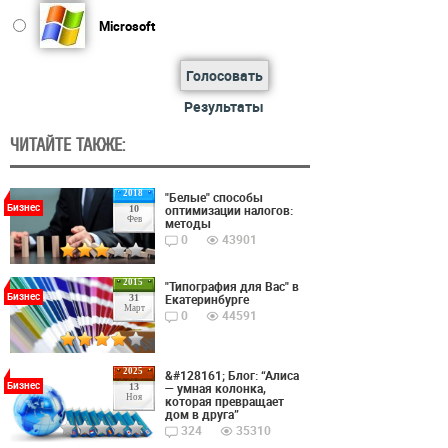
Microsoft
Голосовать
Результаты
ЧИТАЙТЕ ТАКЖЕ:
2018
"Белые" способы
Бизнес
оптимизации налогов:
10
Фев
методы
0
43901
2015
"Типография для Вас" в
Бизнес
Екатеринбурге
31
Март
0
44591
2025
&#128161; Блог: “Алиса
Бизнес
— умная колонка,
13
Ноя
которая превращает
дом в друга”
324
35310