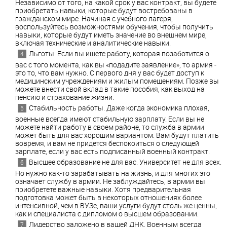
Независимо
от
того
,
на
какой
срок
у
вас
контракт
,
вы
будете
приобретать
навыки
,
которые
будут
востребованы
в
гражданском
мире
.
Начиная
с
учебного
лагеря
,
воспользуйтесь
возможностями
обучения
,
чтобы
получить
навыки
,
которые
будут
иметь
значение
во
внешнем
мире
,
включая
технические
и
аналитические
навыки
.
Льготы.
Если
вы
ищете
работу
,
которая
позаботится
о
вас
с
того
момента
,
как
вы
«
подадите
заявление
»,
то
армия
-
это
то
,
что
вам
нужно
.
С
первого
дня
у
вас
будет
доступ
к
медицинским
учреждениям
и
жилым
помещениям
.
Позже
вы
можете
внести
свой
вклад
в
такие
пособия
,
как
выход
на
пенсию
и
страхование
жизни
.
Стабильность
работы
.
Даже
когда
экономика
плохая
,
военные
всегда
имеют стабильную зарплату.
Если
вы
не
можете
найти
работу
в
своем
районе
,
то
служба
в
армии
может
быть
для
вас
хорошим
вариантом
.
Вам
будут
платить
вовремя
,
и
вам
не
придется
беспокоиться
о
следующей
зарплате
,
если
у
вас
есть
подписанный
военный
контракт
.
Высшее
образование
не
для
вас. Университет
не
для
всех
.
Но
нужно
как
-
то
зарабатывать
на
жизнь
,
и
для многих
это
означает
службу в
армии
.
Не
заблуждайтесь
, в армии
вы
приобретете
важные
навыки
.
Хотя
предварительная
подготовка
может
быть
в
некоторых
отношениях
более
интенсивной
,
чем
в
ВУЗе,
ваши
услуги
будут
столь
же
ценны
,
как
и
специалиста с дипломом
о высшем образовании.
Лидерство
заложено
в
вашей
ДНК
.
Военным
всегда