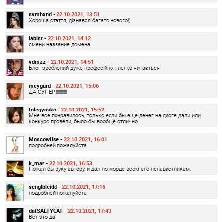
svmbxnd -
22.10.2021, 13:51
Хороша стаття, дізнався багато нового!)
labist -
22.10.2021, 14:12
смени название домена
vdmzz -
22.10.2021, 14:51
Блог зроблений дуже професійно, і легко читається
mcygurd -
22.10.2021, 15:06
ДА СУПЕР!!!!!!!!!!!!
tolegyasko -
22.10.2021, 15:52
Мне все понравилось, только если бы еще денег на длоге дали или
конкурс провели, было бы вообще отлично.
MoscowUse -
22.10.2021, 16:01
подробней пожалуйста
k_mar -
22.10.2021, 16:53
Пожал бы руку автору, и дал по морде всем его ненавистникам.
senglbleidd -
22.10.2021, 17:16
подробней пожалуйста
datSALTYCAT -
22.10.2021, 17:43
Вот это да!