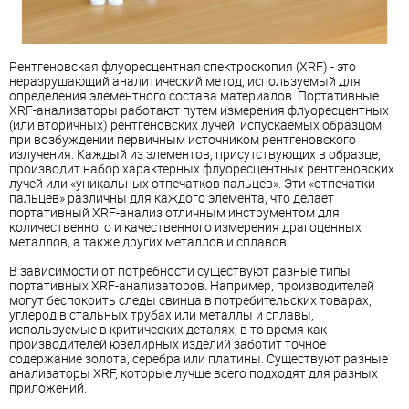
Рентгеновская флуоресцентная спектроскопия (XRF) - это
неразрушающий аналитический метод, используемый для
определения элементного состава материалов. Портативные
XRF-анализаторы работают путем измерения флуоресцентных
(или вторичных) рентгеновских лучей, испускаемых образцом
при возбуждении первичным источником рентгеновского
излучения. Каждый из элементов, присутствующих в образце,
производит набор характерных флуоресцентных рентгеновских
лучей или «уникальных отпечатков пальцев». Эти «отпечатки
пальцев» различны для каждого элемента, что делает
портативный XRF-анализ отличным инструментом для
количественного и качественного измерения драгоценных
металлов, а также других металлов и сплавов.
В зависимости от потребности существуют разные типы
портативных XRF-анализаторов. Например, производителей
могут беспокоить следы свинца в потребительских товарах,
углерод в стальных трубах или металлы и сплавы,
используемые в критических деталях, в то время как
производителей ювелирных изделий заботит точное
содержание золота, серебра или платины. Существуют разные
анализаторы XRF, которые лучше всего подходят для разных
приложений.