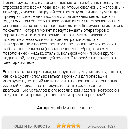
Поскольку золото и драгоценные металлы обычно пользуются
спросом в это время года, важно, чтобы ювелирные магазины и
ломбарды имели под рукой соответствующий инструмент для
проверки содержания золота и драгоценных металлов в их
изделиях - тем более, что некоторые из этих инструментов XRF
оснащены запатентованная технология обнаружения золотого
покрытия, которая может предупреждать операторов о
вероятности того, что предмет покрыт металлическим
покрытием, независимо от концентрации золота в
плакированном поверхностном слое. Новейшие технологии
работают с вермелем (позолоченное серебро), а также с
позолоченной медью, сталью, вольфрамом и любой другой
подложкой, не содержащей золота. Это особенно полезно в
ювелирном деле.
Еще одна характеристика, которую следует учитывать, - это то,
как она будет использоваться. Нужен ли для операции
инструмент, который может стоять на прилавке ювелирных
изделий и показывать покупателю, что содержание
драгоценных металлов в его ювелирном изделии, которое он
покупает или продает, проверяется прямо перед ним?
Автор:
Admin
Мир переводов
ОЦЕНИТЬ НОВОСТЬ
5
(голосов:
182
)