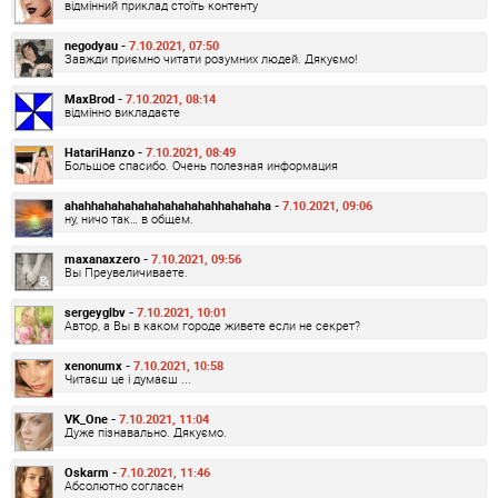
відмінний приклад стоїть контенту
negodyau -
7.10.2021, 07:50
Завжди приємно читати розумних людей. Дякуємо!
MaxBrod -
7.10.2021, 08:14
відмінно викладаєте
HatariHanzo -
7.10.2021, 08:49
Большое спасибо. Очень полезная информация
ahahhahahahahahahahahahhahahaha -
7.10.2021, 09:06
ну, ничо так… в общем.
maxanaxzero -
7.10.2021, 09:56
Вы Преувеличиваете.
sergeyglbv -
7.10.2021, 10:01
Автор, а Вы в каком городе живете если не секрет?
xenonumx -
7.10.2021, 10:58
Читаєш це і думаєш ...
VK_One -
7.10.2021, 11:04
Дуже пізнавально. Дякуємо.
Oskarm -
7.10.2021, 11:46
Абсолютно согласен