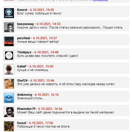
Kunvol -
6.10.2021, 14:45
Блог супер, побільше б таких!
basyaswag -
6.10.2021, 14:53
Короче, дело к ночи. После статьи реально разморило… Пошел спать.
parzifaal -
6.10.2021, 14:57
Умные вещи говорит автор!
Thinkjazz -
6.10.2021, 14:48
було цікаво вас почитати, спасибі і удачі!
GaliaF -
6.10.2021, 15:05
лучше и не скажешь
Shef24 -
6.10.2021, 15:46
Это уже далеко не новость, я об этом пару месяцев назад читал.
drakeserg -
6.10.2021, 16:16
Знакомый стиль...
Khamidov79 -
6.10.2021, 16:56
Может Ваш сайт даже поднимется в выдаче за такой материал.
fessel -
6.10.2021, 17:06
Побольше б таких постов на блоге.