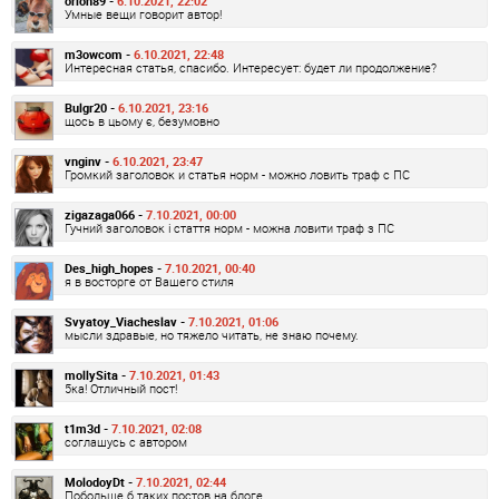
orion89 -
6.10.2021, 22:02
Умные вещи говорит автор!
m3owcom -
6.10.2021, 22:48
Интересная статья, спасибо. Интересует: будет ли продолжение?
Bulgr20 -
6.10.2021, 23:16
щось в цьому є, безумовно
vnginv -
6.10.2021, 23:47
Громкий заголовок и статья норм - можно ловить траф с ПС
zigazaga066 -
7.10.2021, 00:00
Гучний заголовок і стаття норм - можна ловити траф з ПС
Des_high_hopes -
7.10.2021, 00:40
я в восторге от Вашего стиля
Svyatoy_Viacheslav -
7.10.2021, 01:06
мысли здравые, но тяжело читать, не знаю почему.
mollySita -
7.10.2021, 01:43
5ка! Отличный пост!
t1m3d -
7.10.2021, 02:08
соглашусь с автором
MolodoyDt -
7.10.2021, 02:44
Побольше б таких постов на блоге.