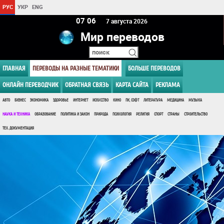
РУС
УКР
ENG
07:06
7 августа 2026
Мир переводов
ГЛАВНАЯ
ПЕРЕВОДЫ НА РАЗНЫЕ ТЕМАТИКИ
БОЛЬШЕ ПЕРЕВОДОВ
ОНЛАЙН ПЕРЕВОДЧИК
ОБРАТНАЯ СВЯЗЬ
КАРТА САЙТА
РЕКЛАМА
АВТО
БИЗНЕС
ЭКОНОМИКА
ЗДОРОВЬЕ
ИНТЕРНЕТ
ИСКУССТВО
КИНО
ПК, СОФТ
ЛИТЕРАТУРА
МЕДИЦИНА
МУЗЫКА
НАУКА И ТЕХНИКА
ОБРАЗОВАНИЕ
ПОЛИТИКА И ЗАКОН
ПРИРОДА
ПСИХОЛОГИЯ
РЕЛИГИЯ
СПОРТ
СТРАНЫ
СТРОИТЕЛЬСТВО
ТЕХ. ДОКУМЕНТАЦИЯ