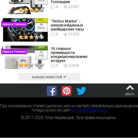
Июль
Голландии
0
22397
2015
"Techno Marine" -
Наука и Техника
непревзойденные
20
Июль
швейцарские часы
0
21794
2019
10 главных
Наука и Техника
преимуществ
12
Апр
кондиционирования
воздуха
0
23699
БОЛЬШЕ НОВОСТЕЙ
ВВЕРХ
При копировании статей (целиком или их частей) обязательно размещение
гиперссылки на сайт
worldtranslation.org
.
©
2011-2026
"Мир переводов". Все права защищены.