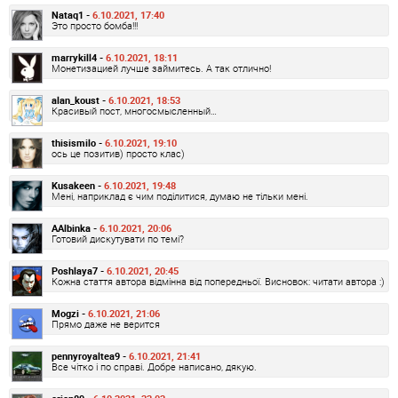
Nataq1 -
6.10.2021, 17:40
Это просто бомба!!!
marrykill4 -
6.10.2021, 18:11
Монетизацией лучше займитесь. А так отлично!
alan_koust -
6.10.2021, 18:53
Красивый пост, многосмысленный…
thisismilo -
6.10.2021, 19:10
ось це позитив) просто клас)
Kusakeen -
6.10.2021, 19:48
Мені, наприклад є чим поділитися, думаю не тільки мені.
AAlbinka -
6.10.2021, 20:06
Готовий дискутувати по темі?
Poshlaya7 -
6.10.2021, 20:45
Кожна стаття автора відмінна від попередньої. Висновок: читати автора :)
Mogzi -
6.10.2021, 21:06
Прямо даже не верится
pennyroyaltea9 -
6.10.2021, 21:41
Все чітко і по справі. Добре написано, дякую.