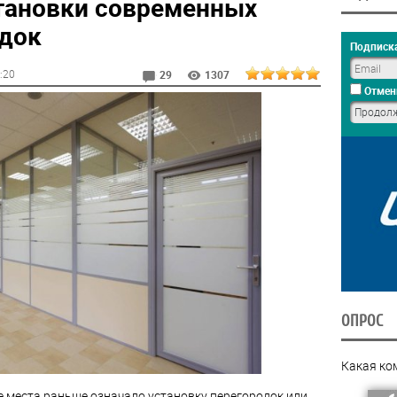
тановки современных
док
Подписка
2:20
29
1307
Отмен
ОПРОС
Какая ко
е места раньше означало установку перегородок или