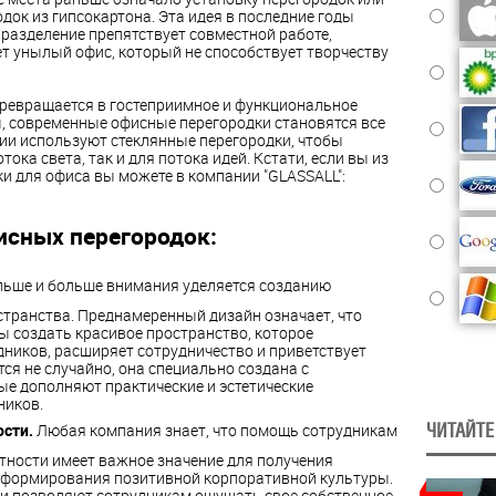
ок из гипсокартона. Эта идея в последние годы
 разделение препятствует совместной работе,
ет унылый офис, который не способствует творчеству
превращается в гостеприимное и функциональное
, современные офисные перегородки становятся все
ии используют стеклянные перегородки, чтобы
ока света, так и для потока идей. Кстати, если вы из
ки для офиса вы можете в компании "GLASSALL":
сных перегородок:
льше и больше внимания уделяется созданию
странства. Преднамеренный дизайн означает, что
ы создать красивое пространство, которое
ников, расширяет сотрудничество и приветствует
ся не случайно, она специально создана с
ые дополняют практические и эстетические
ников.
ЧИТАЙТЕ
ости.
Любая компания знает, что помощь сотрудникам
тности имеет важное значение для получения
 формирования позитивной корпоративной культуры.
и позволяют сотрудникам ощущать свое собственное