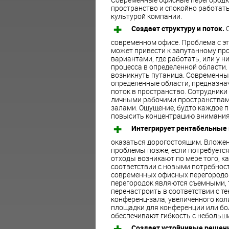
пространство и спокойно работать
культурой компании.
Создает структуру и поток.
современном офисе. Проблема с эти
может привести к запутанному про
вариантами, где работать, или у 
процесса в определенной области.
возникнуть путаница. Современны
определенные области, предназнач
поток в пространство. Сотрудник
личными рабочими пространствами
залами. Ощущение, будто каждое 
повысить концентрацию внимания 
Интегрирует рентабельные
оказаться дорогостоящим. Вложен
проблемы позже, если потребуетс
отходы возникают по мере того, к
соответствии с новыми потребност
современных офисных перегородок
перегородок являются съемными, т
перенастроить в соответствии с т
конференц-зала, увеличенного кол
площадки для конференции или бо
обеспечивают гибкость с небольш
Создает устойчивые решен