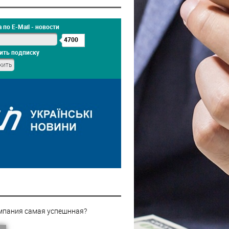
 по E-Mail - новости
4700
ить подписку
мпания самая успешнная?