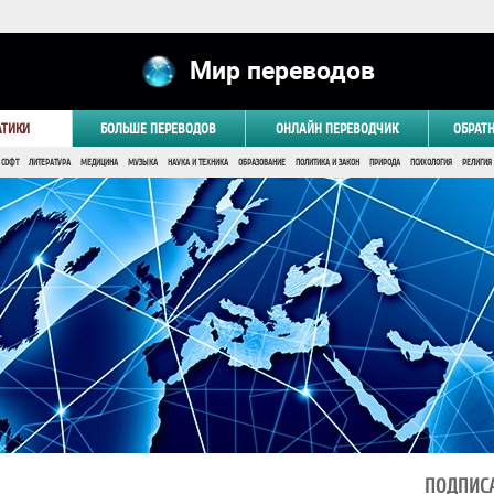
Мир переводов
АТИКИ
БОЛЬШЕ ПЕРЕВОДОВ
ОНЛАЙН ПЕРЕВОДЧИК
ОБРАТ
 СОФТ
ЛИТЕРАТУРА
МЕДИЦИНА
МУЗЫКА
НАУКА И ТЕХНИКА
ОБРАЗОВАНИЕ
ПОЛИТИКА И ЗАКОН
ПРИРОДА
ПСИХОЛОГИЯ
РЕЛИГИЯ
ПОДПИСА