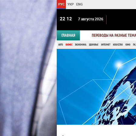
РУС
УКР
ENG
22:12
7 августа 2026
ГЛАВНАЯ
ПЕРЕВОДЫ НА РАЗНЫЕ ТЕМ
АВТО
БИЗНЕС
ЭКОНОМИКА
ЗДОРОВЬЕ
ИНТЕРНЕТ
ИСКУССТВО
КИНО
ПК,