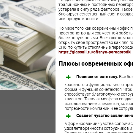
традиционных и постоянных перегород
устарела в силу ряда факторов. Такое
блокирует естественный свет и созда
или продуктивности.
По мере того как современный офис 
пространство для совместной работы
более популярными. Все чаще компан
открыть свое пространство как для пот
СПб, то купить стеклянные перегород
https://glassall.ru/ofisnye-peregorodki
.
Плюсы современных офи
Повышают эстетику.
Все бо
красивого и функционального про
форма и функция сочетаются, чтоб
способствует благополучию сотруд
клиентов. Такая атмосфера создает
использованием элементов, котор
потребности компании и ее сотруд
Создает чувство вовлеченн
в формировании чувства сопричас
удовлетворенности сотрудников и
Современные офисные перегородк