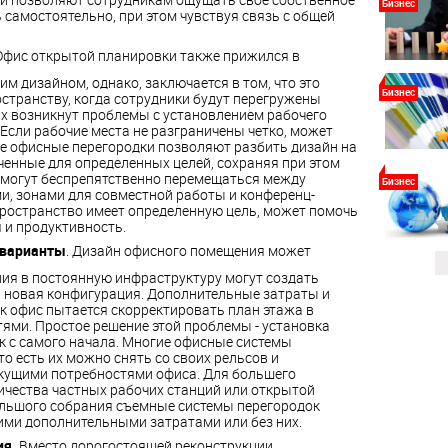
Бизнес
 самостоятельно, при этом чувствуя связь с общей
Офис открытой планировки также прижился в
м дизайном, однако, заключается в том, что это
Бизнес
странству, когда сотрудники будут перегружены
них возникнут проблемы с установлением рабочего
 Если рабочие места не разграничены четко, может
е офисные перегородки позволяют разбить дизайн на
енные для определенных целей, сохраняя при этом
и могут беспрепятственно перемещаться между
Бизнес
, зонами для совместной работы и конференц-
пространство имеет определенную цель, может помочь
и продуктивность.
 варианты
. Дизайн офисного помещения может
ия в постоянную инфраструктуру могут создать
я новая конфигурация. Дополнительные затраты и
ак офис пытается скорректировать план этажа в
ями. Простое решение этой проблемы - установка
 с самого начала. Многие офисные системы
о есть их можно снять со своих рельсов и
екущими потребностями офиса. Для большего
ичества частных рабочих станций или открытой
льшого собрания съемные системы перегородок
ими дополнительными затратами или без них.
ия.
Вместо дорогостоящей реконструкции