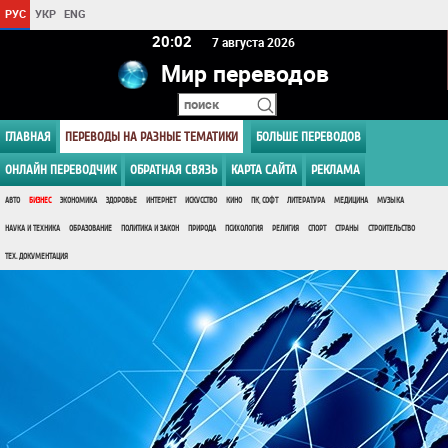
РУС
УКР
ENG
20 02
7 августа 2026
Мир переводов
ГЛАВНАЯ
ПЕРЕВОДЫ НА РАЗНЫЕ ТЕМАТИКИ
БОЛЬШЕ ПЕРЕВОДОВ
ОНЛАЙН ПЕРЕВОДЧИК
ОБРАТНАЯ СВЯЗЬ
КАРТА САЙТА
РЕКЛАМА
АВТО
БИЗНЕС
ЭКОНОМИКА
ЗДОРОВЬЕ
ИНТЕРНЕТ
ИСКУССТВО
КИНО
ПК, СОФТ
ЛИТЕРАТУРА
МЕДИЦИНА
МУЗЫКА
НАУКА И ТЕХНИКА
ОБРАЗОВАНИЕ
ПОЛИТИКА И ЗАКОН
ПРИРОДА
ПСИХОЛОГИЯ
РЕЛИГИЯ
СПОРТ
СТРАНЫ
СТРОИТЕЛЬСТВО
ТЕХ. ДОКУМЕНТАЦИЯ