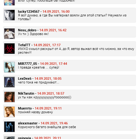
Блог супер, побольше бы подобных!
lucky1234567 -
14.09.2021, 16:00
Я вот думаю, а где Вы материал взяли для этой статьи? Неужели из
головы?
Nesu_dobro -
14.09.2021, 16:42
Ух ти :) Здорово як!
TefalTT -
14.09.2021, 17:17
ИМХО смысл раскрыт от А, до Я, автор выжал всё что можно, за что ему
респект!
MIR7777_05 -
14.09.2021, 17:44
І правда креатив ... супер!
LexDex6 -
14.09.2021, 18:05
чего тока не придумают...
NikTarutin -
14.09.2021, 18:57
ух ты как крууууууууууутооооооо))
Muerrrto -
14.09.2021, 19:11
поміняй назву домену
alexxmaster -
14.09.2021, 19:46
Корисного багато знайшла для себе
osipovia -
14.09.2021, 20:11