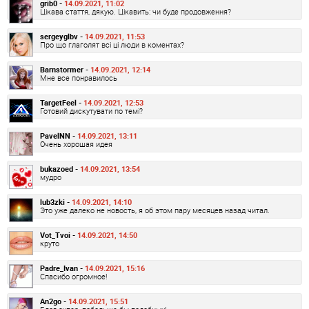
grib0 -
14.09.2021, 11:02
Цікава стаття, дякую. Цікавить: чи буде продовження?
sergeyglbv -
14.09.2021, 11:53
Про що глаголят всі ці люди в коментах?
Barnstormer -
14.09.2021, 12:14
Мне все понравилось
TargetFeel -
14.09.2021, 12:53
Готовий дискутувати по темі?
PavelNN -
14.09.2021, 13:11
Очень хорошая идея
bukazoed -
14.09.2021, 13:54
мудро
lub3zki -
14.09.2021, 14:10
Это уже далеко не новость, я об этом пару месяцев назад читал.
Vot_Tvoi -
14.09.2021, 14:50
круто
Padre_Ivan -
14.09.2021, 15:16
Спасибо огромное!
An2go -
14.09.2021, 15:51