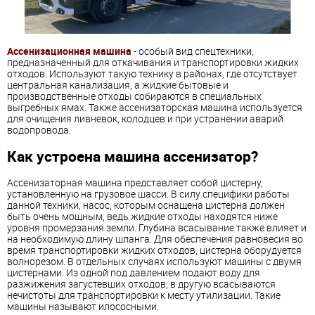
Ассенизационная машина
- особый вид спецтехники,
предназначенный для откачивания и транспортировки жидких
отходов. Используют такую технику в районах, где отсутствует
центральная канализация, а жидкие бытовые и
производственные отходы собираются в специальных
выгребных ямах. Также ассенизаторская машина используется
для очищения ливневок, колодцев и при устранении аварий
водопровода.
Как устроена машина ассенизатор?
Ассенизаторная машина представляет собой цистерну,
установленную на грузовое шасси. В силу специфики работы
данной техники, насос, которым оснащена цистерна должен
быть очень мощным, ведь жидкие отходы находятся ниже
уровня промерзания земли. Глубина всасывание также влияет и
на необходимую длину шланга. Для обеспечения равновесия во
время транспортировки жидких отходов, цистерна оборудуется
волнорезом. В отдельных случаях используют машины с двумя
цистернами. Из одной под давлением подают воду для
разжижения загустевших отходов, в другую всасываются
нечистоты для транспортировки к месту утилизации. Такие
машины называют илососными.