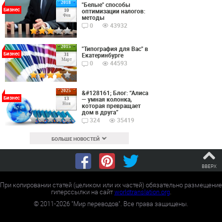
2018
"Белые" способы
Бизнес
оптимизации налогов:
10
Фев
методы
0
43932
2015
"Типография для Вас" в
Бизнес
Екатеринбурге
31
Март
0
44593
2025
&#128161; Блог: “Алиса
Бизнес
— умная колонка,
13
Ноя
которая превращает
дом в друга”
324
35419
БОЛЬШЕ НОВОСТЕЙ
ВВЕРХ
При копировании статей (целиком или их частей) обязательно размещение
гиперссылки на сайт
worldtranslation.org
.
©
2011-2026
"Мир переводов". Все права защищены.