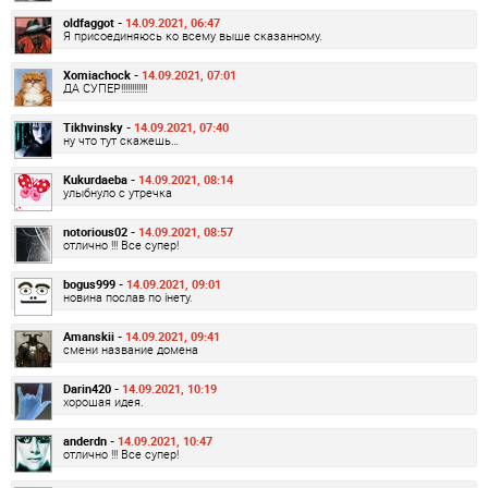
oldfaggot -
14.09.2021, 06:47
Я присоединяюсь ко всему выше сказанному.
Xomiachock -
14.09.2021, 07:01
ДА СУПЕР!!!!!!!!!!!!
Tikhvinsky -
14.09.2021, 07:40
ну что тут скажешь…
Kukurdaeba -
14.09.2021, 08:14
улыбнуло с утречка
notorious02 -
14.09.2021, 08:57
отлично !!! Все супер!
bogus999 -
14.09.2021, 09:01
новина послав по інету.
Amanskii -
14.09.2021, 09:41
смени название домена
Darin420 -
14.09.2021, 10:19
хорошая идея.
anderdn -
14.09.2021, 10:47
отлично !!! Все супер!