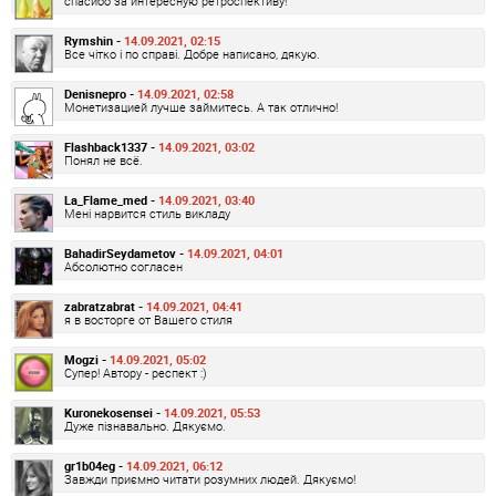
спасибо за интересную ретроспективу!
Rymshin -
14.09.2021, 02:15
Все чітко і по справі. Добре написано, дякую.
Denisnepro -
14.09.2021, 02:58
Монетизацией лучше займитесь. А так отлично!
Flashback1337 -
14.09.2021, 03:02
Понял не всё.
La_Flame_med -
14.09.2021, 03:40
Мені нарвится стиль викладу
BahadirSeydametov -
14.09.2021, 04:01
Абсолютно согласен
zabratzabrat -
14.09.2021, 04:41
я в восторге от Вашего стиля
Mogzi -
14.09.2021, 05:02
Супер! Автору - респект :)
Kuronekosensei -
14.09.2021, 05:53
Дуже пізнавально. Дякуємо.
gr1b04eg -
14.09.2021, 06:12
Завжди приємно читати розумних людей. Дякуємо!