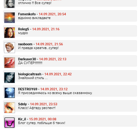
отлично !!! Все супер!
Fomenkofo -
14.09.2021, 20:54
відмінно викладаєте
RolegS -
14.09.2021, 21:16
мудро
naoboom -
14.09.2021, 21:56
И правда креатив…супер!
Darkuser30 -
14.09.2021, 22:13
ДА СУПЕР!!!!!!!!!!!!
biologicaltrash -
14.09.2021, 22:42
Знайомий стиль ...
DESTROY69 -
14.09.2021, 23:12
Я присоединяюсь ко всему выше сказанному.
Sdnly -
14.09.2021, 23:53
Класс! Афтару респект!
Kir_il -
15.09.2021, 00:08
Блог супер, побільше б таких!