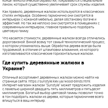
конце технологической обработки, покрываются специальным
лаком, который существенно увеличивает срок службы изделия.
Как правило, деревянные жалюзи используются в классических
стилях интерьера. Особенно гармонично они смотрятся в
интерьерах с кожаной мебелью, делая обстановку богаче и
эффектней. Но так же неплохо они смотрятся в помещениях с
современным интерьером, главное правильно подобрать
цветовую гамму.
Что касается стоимости, деревянные жалюзи всегда отличались
дороговизной. Виной всему тот самый технологический процесс,
о котором упоминалось выше. Обработка дерева всегда была
трудоемкой, в отличие от штамповки алюминия, из которого
изготавливаются классические горизонтальные жалюзи.
Где купить деревянные жалюзи в
Украине?
Отличный ассортимент деревянных жалюзи можно найти на
странице сайта: https://sunstyle.kiev.ua/wood-blinds.html.
Интернет-магазин жалюзи "Sunstyle" может предложить изделия
с ламелью шириной двадцать пять миллиметров и пятьдесят
миллиметров. Богатый выбор цветовой гаммы позволит точно
в тон подобрать жалюзи из дерева, которые гармоничнее всего
впишуться в ваш интерьер.