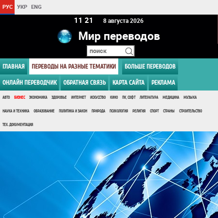
РУС
УКР
ENG
11:21
8 августа 2026
Мир переводов
ГЛАВНАЯ
ПЕРЕВОДЫ НА РАЗНЫЕ ТЕМАТИКИ
БОЛЬШЕ ПЕРЕВОДОВ
ОНЛАЙН ПЕРЕВОДЧИК
ОБРАТНАЯ СВЯЗЬ
КАРТА САЙТА
РЕКЛАМА
АВТО
БИЗНЕС
ЭКОНОМИКА
ЗДОРОВЬЕ
ИНТЕРНЕТ
ИСКУССТВО
КИНО
ПК, СОФТ
ЛИТЕРАТУРА
МЕДИЦИНА
МУЗЫКА
НАУКА И ТЕХНИКА
ОБРАЗОВАНИЕ
ПОЛИТИКА И ЗАКОН
ПРИРОДА
ПСИХОЛОГИЯ
РЕЛИГИЯ
СПОРТ
СТРАНЫ
СТРОИТЕЛЬСТВО
ТЕХ. ДОКУМЕНТАЦИЯ