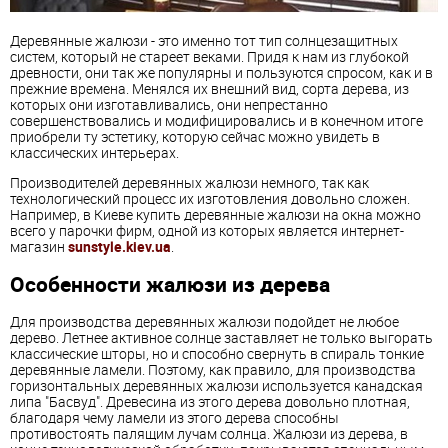
Деревянные жалюзи - это именно тот тип солнцезащитных
систем, который не стареет веками. Придя к нам из глубокой
древности, они так же популярны и пользуются спросом, как и в
прежние времена. Менялся их внешний вид, сорта дерева, из
которых они изготавливались, они непрестанно
совершенствовались и модифицировались и в конечном итоге
приобрели ту эстетику, которую сейчас можно увидеть в
классических интерьерах.
Производителей деревянных жалюзи немного, так как
технологический процесс их изготовления довольно сложен.
Например, в Киеве купить деревянные жалюзи на окна можно
всего у парочки фирм, одной из которых является интернет-
магазин
sunstyle.kiev.ua
.
Особенности жалюзи из дерева
Для производства деревянных жалюзи подойдет не любое
дерево. Летнее активное солнце заставляет не только выгорать
классические шторы, но и способно свернуть в спираль тонкие
деревянные ламели. Поэтому, как правило, для производства
горизонтальных деревянных жалюзи используется канадская
липа "Басвуд". Древесина из этого дерева довольно плотная,
благодаря чему ламели из этого дерева способны
противостоять палящим лучам солнца. Жалюзи из дерева, в