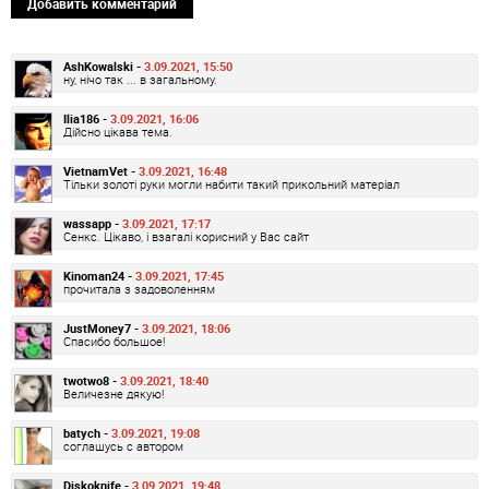
Добавить комментарий
AshKowalski -
3.09.2021, 15:50
ну, нічо так ... в загальному.
Ilia186 -
3.09.2021, 16:06
Дійсно цікава тема.
VietnamVet -
3.09.2021, 16:48
Тільки золоті руки могли набити такий прикольний матеріал
wassapp -
3.09.2021, 17:17
Сенкс. Цікаво, і взагалі корисний у Вас сайт
Kinoman24 -
3.09.2021, 17:45
прочитала з задоволенням
JustMoney7 -
3.09.2021, 18:06
Спасибо большое!
twotwo8 -
3.09.2021, 18:40
Величезне дякую!
batych -
3.09.2021, 19:08
соглашусь с автором
Diskoknife -
3.09.2021, 19:48