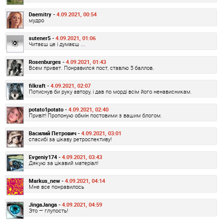
Daemitry -
4.09.2021, 00:54
мудро
sutener5 -
4.09.2021, 01:06
Читаєш це і думаєш ...
Rosenburges -
4.09.2021, 01:43
Всем привет. Понравился пост, ставлю 5 баллов.
filkraft -
4.09.2021, 02:07
Потиснув би руку автору, і дав по морді всім його ненависникам.
potato1potato -
4.09.2021, 02:40
Привіт! Пропоную обмін постовими з вашим блогом.
Василий Петрович -
4.09.2021, 03:01
спасибі за цікаву ретроспективу!
Evgeniy174 -
4.09.2021, 03:43
Дякую за цікавий матеріал!
Markus_new -
4.09.2021, 04:14
Мне все понравилось
JingaJanga -
4.09.2021, 04:59
Это — глупость!