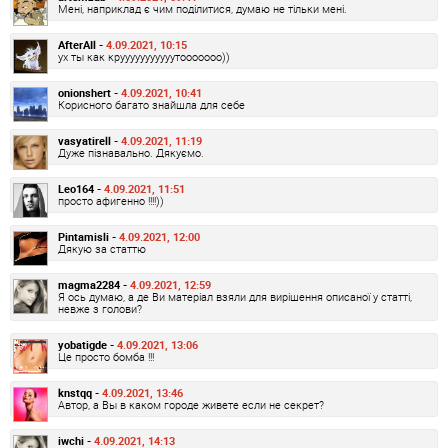
Мені, наприклад є чим поділитися, думаю не тільки мені.
AfterAIl -
4.09.2021, 10:15
ух ты как крууууууууууутооооооо))
onionshert -
4.09.2021, 10:41
Корисного багато знайшла для себе
vasyatirell -
4.09.2021, 11:19
Дуже пізнавально. Дякуємо.
Leo164 -
4.09.2021, 11:51
просто афигенно !!!!))
Pintamisli -
4.09.2021, 12:00
Дякую за статтю
magma2284 -
4.09.2021, 12:59
Я ось думаю, а де Ви матеріал взяли для вирішення описаної у статті,
невже з голови?
yobatigde -
4.09.2021, 13:06
Це просто бомба !!!
knstqq -
4.09.2021, 13:46
Автор, а Вы в каком городе живете если не секрет?
iwchi -
4.09.2021, 14:13