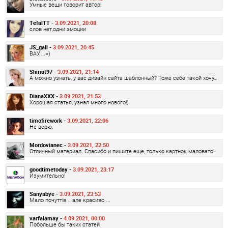
Умные вещи говорит автор!
TefalTT -
3.09.2021, 20:08
слов нет,одни эмоции
JS_gali -
3.09.2021, 20:45
ВАУ....=)
Shmat97 -
3.09.2021, 21:14
А можно узнать, у вас дизайн сайта шаблонный? Тоже себе такой хочу…
DianaXXX -
3.09.2021, 21:53
Хорошая статья, узнал много нового!)
timofirework -
3.09.2021, 22:06
Не верю.
Mordovianec -
3.09.2021, 22:50
Отличный материал. Спасибо и пишите еще, только картнок маловато!
goodtimetoday -
3.09.2021, 23:17
Изумительно!
Sanyabye -
3.09.2021, 23:53
Мало почуттів .. але красиво ...
varfalamay -
4.09.2021, 00:00
Побольше бы таких статей