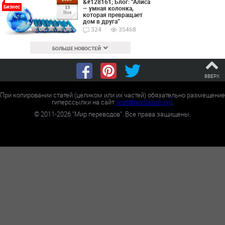
&#128161; Блог: “Алиса
Бизнес
— умная колонка,
13
Ноя
которая превращает
дом в друга”
324
35468
БОЛЬШЕ НОВОСТЕЙ
ВВЕРХ
При копировании статей (целиком или их частей) обязательно размещение
гиперссылки на сайт
worldtranslation.org
.
©
2011-2026
"Мир переводов". Все права защищены.