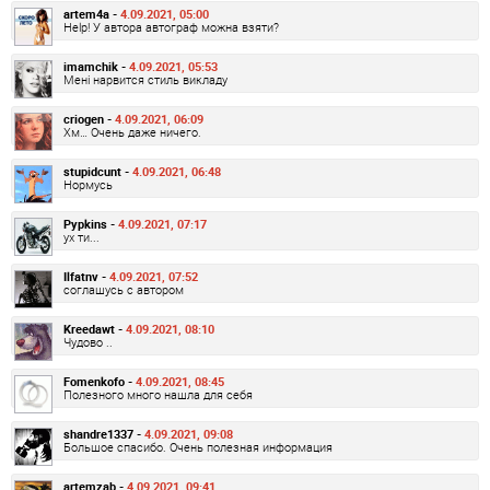
artem4a -
4.09.2021, 05:00
Help! У автора автограф можна взяти?
imamchik -
4.09.2021, 05:53
Мені нарвится стиль викладу
criogen -
4.09.2021, 06:09
Хм… Очень даже ничего.
stupidcunt -
4.09.2021, 06:48
Нормусь
Pypkins -
4.09.2021, 07:17
ух ти...
Ilfatnv -
4.09.2021, 07:52
соглашусь с автором
Kreedawt -
4.09.2021, 08:10
Чудово ..
Fomenkofo -
4.09.2021, 08:45
Полезного много нашла для себя
shandre1337 -
4.09.2021, 09:08
Большое спасибо. Очень полезная информация
artemzab -
4.09.2021, 09:41