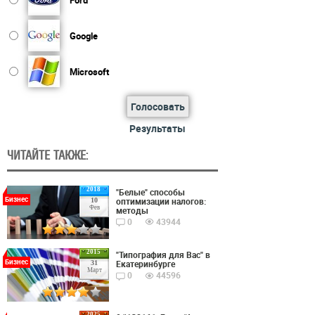
Google
Microsoft
Голосовать
Результаты
ЧИТАЙТЕ ТАКЖЕ:
2018
"Белые" способы
Бизнес
оптимизации налогов:
10
Фев
методы
0
43944
2015
"Типография для Вас" в
Бизнес
Екатеринбурге
31
Март
0
44596
2025