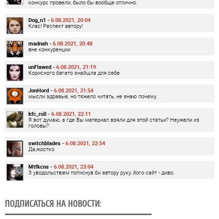
конкурс провели, было бы вообще отлично.
Dog_n1 -
6.08.2021, 20:04
Клас! Респект автору!
madnah -
6.08.2021, 20:48
вне конкуренции
unFlawed -
6.08.2021, 21:19
Корисного багато знайшла для себе
JonHord -
6.08.2021, 21:54
мысли здравые, но тяжело читать, не знаю почему.
kfc_roll -
6.08.2021, 22:11
Я вот думаю, а где Вы материал взяли для этой статьи? Неужели из
головы?
switchblades -
6.08.2021, 22:54
Да,жостко
Mtfkcns -
6.08.2021, 23:04
З уводольствіем потиснув би автору руку, його сайт - диво.
ПОДПИСАТЬСЯ НА НОВОСТИ: