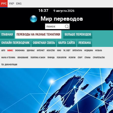
РУС
УКР
ENG
16 37
9 августа 2026
Мир переводов
ГЛАВНАЯ
ПЕРЕВОДЫ НА РАЗНЫЕ ТЕМАТИКИ
БОЛЬШЕ ПЕРЕВОДОВ
ОНЛАЙН ПЕРЕВОДЧИК
ОБРАТНАЯ СВЯЗЬ
КАРТА САЙТА
РЕКЛАМА
АВТО
БИЗНЕС
ЭКОНОМИКА
ЗДОРОВЬЕ
ИНТЕРНЕТ
ИСКУССТВО
КИНО
ПК, СОФТ
ЛИТЕРАТУРА
МЕДИЦИНА
МУЗЫКА
НАУКА И ТЕХНИКА
ОБРАЗОВАНИЕ
ПОЛИТИКА И ЗАКОН
ПРИРОДА
ПСИХОЛОГИЯ
РЕЛИГИЯ
СПОРТ
СТРАНЫ
СТРОИТЕЛЬСТВО
ТЕХ. ДОКУМЕНТАЦИЯ