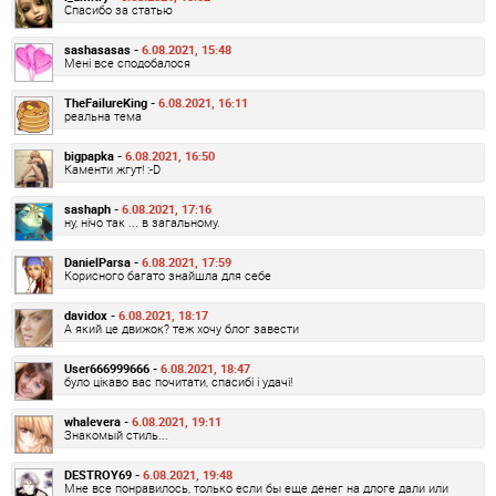
Спасибо за статью
sashasasas -
6.08.2021, 15:48
Мені все сподобалося
TheFailureKing -
6.08.2021, 16:11
реальна тема
bigpapka -
6.08.2021, 16:50
Каменти жгут! :-D
sashaph -
6.08.2021, 17:16
ну, нічо так ... в загальному.
DanielParsa -
6.08.2021, 17:59
Корисного багато знайшла для себе
davidox -
6.08.2021, 18:17
А який це движок? теж хочу блог завести
User666999666 -
6.08.2021, 18:47
було цікаво вас почитати, спасибі і удачі!
whalevera -
6.08.2021, 19:11
Знакомый стиль...
DESTROY69 -
6.08.2021, 19:48
Мне все понравилось, только если бы еще денег на длоге дали или