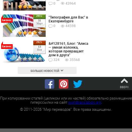
0
43964
2015
"Типография для Вас" в
Бизнес
Екатеринбурге
31
Март
0
44598
2025
&#128161; Блог: “Алиса
Бизнес
— умная колонка,
13
Ноя
которая превращает
дом в друга”
324
35568
БОЛЬШЕ НОВОСТЕЙ
ВВЕРХ
При копировании статей (целиком или их частей) обязательно размещение
гиперссылки на сайт
worldtranslation.org
.
©
2011-2026
"Мир переводов". Все права защищены.