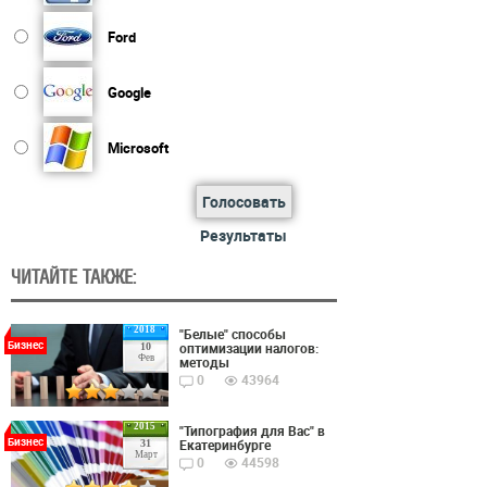
Ford
Google
Microsoft
Голосовать
Результаты
ЧИТАЙТЕ ТАКЖЕ:
2018
"Белые" способы
Бизнес
оптимизации налогов:
10
Фев
методы
0
43964
2015
"Типография для Вас" в
Бизнес
Екатеринбурге
31
Март
0
44598