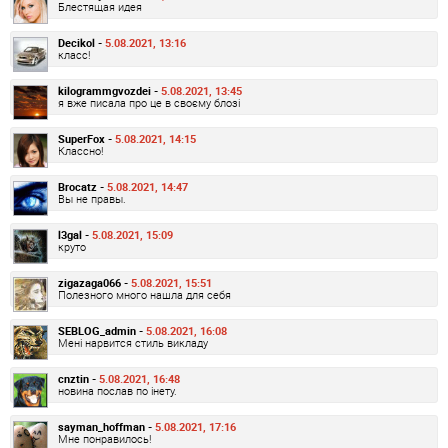
Блестящая идея
Decikol -
5.08.2021, 13:16
класс!
kilogrammgvozdei -
5.08.2021, 13:45
я вже писала про це в своєму блозі
SuperFox -
5.08.2021, 14:15
Классно!
Brocatz -
5.08.2021, 14:47
Вы не правы.
l3gal -
5.08.2021, 15:09
круто
zigazaga066 -
5.08.2021, 15:51
Полезного много нашла для себя
SEBLOG_admin -
5.08.2021, 16:08
Мені нарвится стиль викладу
cnztin -
5.08.2021, 16:48
новина послав по інету.
sayman_hoffman -
5.08.2021, 17:16
Мне понравилось!