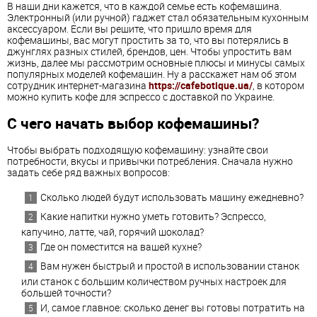
В наши дни кажется, что в каждой семье есть кофемашина.
Электронный (или ручной) гаджет стал обязательным кухонным
аксессуаром. Если вы решите, что пришло время для
кофемашины, вас могут простить за то, что вы потерялись в
джунглях разных стилей, брендов, цен. Чтобы упростить вам
жизнь, далее мы рассмотрим основные плюсы и минусы самых
популярных моделей кофемашин. Ну а расскажет нам об этом
сотрудник интернет-магазина
https://cafebotique.ua/
, в котором
можно купить кофе для эспрессо с доставкой по Украине.
С чего начать выбор кофемашины?
Чтобы выбрать подходящую кофемашину: узнайте свои
потребности, вкусы и привычки потребления. Сначала нужно
задать себе ряд важных вопросов:
Сколько людей будут использовать машину ежедневно?
Какие напитки нужно уметь готовить? Эспрессо,
капучино, латте, чай, горячий шоколад?
Где он поместится на вашей кухне?
Вам нужен быстрый и простой в использовании станок
или станок с большим количеством ручных настроек для
большей точности?
И, самое главное: сколько денег вы готовы потратить на