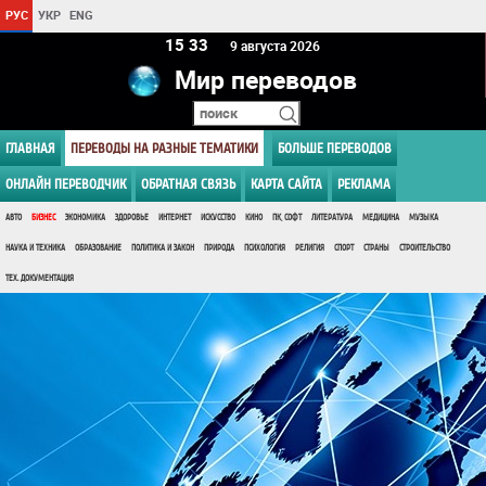
РУС
УКР
ENG
15:33
9 августа 2026
Мир переводов
ГЛАВНАЯ
ПЕРЕВОДЫ НА РАЗНЫЕ ТЕМАТИКИ
БОЛЬШЕ ПЕРЕВОДОВ
ОНЛАЙН ПЕРЕВОДЧИК
ОБРАТНАЯ СВЯЗЬ
КАРТА САЙТА
РЕКЛАМА
АВТО
БИЗНЕС
ЭКОНОМИКА
ЗДОРОВЬЕ
ИНТЕРНЕТ
ИСКУССТВО
КИНО
ПК, СОФТ
ЛИТЕРАТУРА
МЕДИЦИНА
МУЗЫКА
НАУКА И ТЕХНИКА
ОБРАЗОВАНИЕ
ПОЛИТИКА И ЗАКОН
ПРИРОДА
ПСИХОЛОГИЯ
РЕЛИГИЯ
СПОРТ
СТРАНЫ
СТРОИТЕЛЬСТВО
ТЕХ. ДОКУМЕНТАЦИЯ