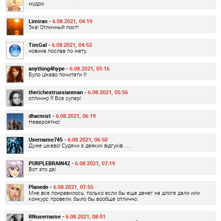
мудро
Limiran -
6.08.2021, 04:19
5ка! Отличный пост!
TimGal -
6.08.2021, 04:53
новина послав по інету.
anything4hype -
6.08.2021, 05:16
Було цікаво почитати !!!
therichestrussianman -
6.08.2021, 05:56
отлично !!! Все супер!
dharmist -
6.08.2021, 06:19
Невероятно!
Username745 -
6.08.2021, 06:50
Дуже цікаво! Судячи з деяких відгуків ....
PURPLEBRAIN42 -
6.08.2021, 07:19
Вот это да!
Planede -
6.08.2021, 07:55
Мне все понравилось, только если бы еще денег на длоге дали или
конкурс провели, было бы вообще отлично.
RNusername -
6.08.2021, 08:01