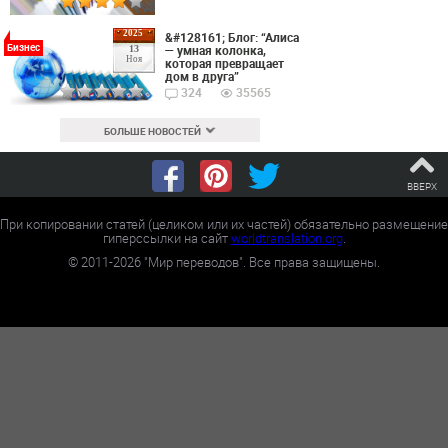
2025
&#128161; Блог: “Алиса
Бизнес
— умная колонка,
13
Ноя
которая превращает
дом в друга”
324
35565
БОЛЬШЕ НОВОСТЕЙ
ВВЕРХ
При копировании статей (целиком или их частей) обязательно размещение
гиперссылки на сайт
worldtranslation.org
.
©
2011-2026
"Мир переводов". Все права защищены.