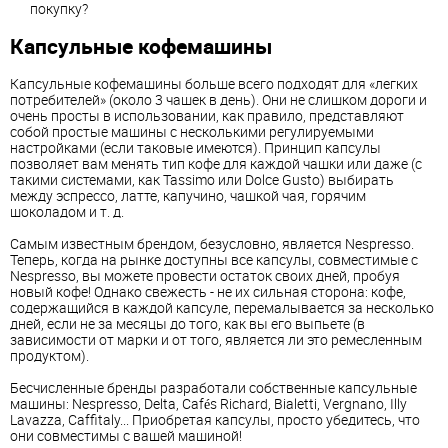
покупку?
Капсульные кофемашины
Капсульные кофемашины больше всего подходят для «легких
потребителей» (около 3 чашек в день). Они не слишком дороги и
очень просты в использовании, как правило, представляют
собой простые машины с несколькими регулируемыми
настройками (если таковые имеются). Принцип капсулы
позволяет вам менять тип кофе для каждой чашки или даже (с
такими системами, как Tassimo или Dolce Gusto) выбирать
между эспрессо, латте, капучино, чашкой чая, горячим
шоколадом и т. д.
Самым известным брендом, безусловно, является Nespresso.
Теперь, когда на рынке доступны все капсулы, совместимые с
Nespresso, вы можете провести остаток своих дней, пробуя
новый кофе! Однако свежесть - не их сильная сторона: кофе,
содержащийся в каждой капсуле, перемалывается за несколько
дней, если не за месяцы до того, как вы его выпьете (в
зависимости от марки и от того, является ли это ремесленным
продуктом).
Бесчисленные бренды разработали собственные капсульные
машины: Nespresso, Delta, Cafés Richard, Bialetti, Vergnano, Illy
Lavazza, Caffitaly... Приобретая капсулы, просто убедитесь, что
они совместимы с вашей машиной!