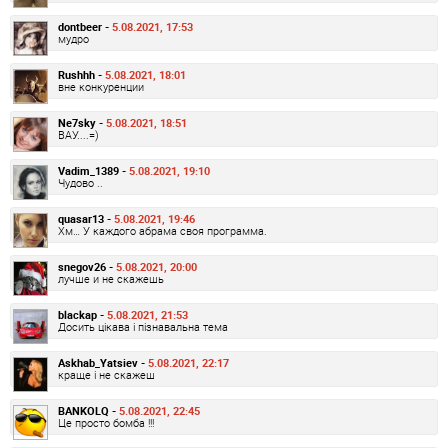
dontbeer -
5.08.2021, 17:53
мудро
Rushhh -
5.08.2021, 18:01
вне конкуренции
Ne7sky -
5.08.2021, 18:51
ВАУ....=)
Vadim_1389 -
5.08.2021, 19:10
Чудово ..
quasar13 -
5.08.2021, 19:46
Хм… У каждого абрама своя программа.
snegov26 -
5.08.2021, 20:00
лучше и не скажешь
blackap -
5.08.2021, 21:53
Досить цікава і пізнавальна тема
Askhab_Yatsiev -
5.08.2021, 22:17
краще і не скажеш
BANKOLQ -
5.08.2021, 22:45
Це просто бомба !!!