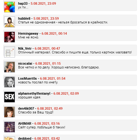
hap33 -
5.08.2021, 23:09
ух ти...
hubble8 -
5.08.2021, 23:59
Статья не однозначная - нельзя бросаться в крайности.
Hemingaway -
6.08.2021, 00:14
Мне не ясно.
Nik_Vetr -
6.08.2021, 00:47
Отличный материал. Спасибо и пишите еще, только картнок маловато!
nicocalai -
6.08.2021, 01:15
Все четко и по делу. Хорошо написано, благодарю.
LosMuert0s -
6.08.2021, 01:54
новость послал по инету.
alphamethylfentanyl -
6.08.2021, 02:09
хорошая идея.
den4ik007 -
6.08.2021, 02:49
Спасибо за Ваш труд!!
AHIMAR -
6.08.2021, 03:16
Сайт супер, побільше б таких!
deddoed -
6.08.2021, 03:42