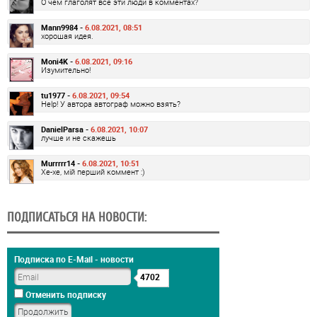
О чем глаголят все эти люди в комментах?
Mann9984 -
6.08.2021, 08:51
хорошая идея.
Moni4K -
6.08.2021, 09:16
Изумительно!
tu1977 -
6.08.2021, 09:54
Help! У автора автограф можно взять?
DanielParsa -
6.08.2021, 10:07
лучше и не скажешь
Murrrrr14 -
6.08.2021, 10:51
Хе-хе, мій перший коммент :)
ПОДПИСАТЬСЯ НА НОВОСТИ:
Подписка по E-Mail - новости
4702
Отменить подписку