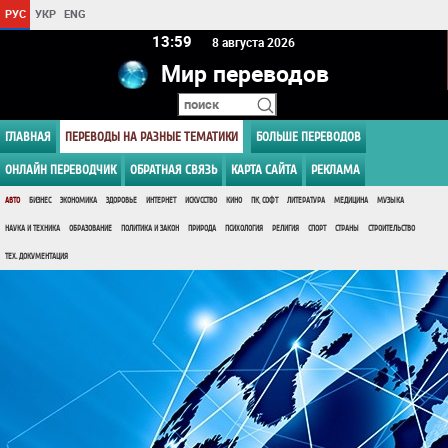
РУС
УКР
ENG
13 59
8 августа 2026
Мир переводов
ГЛАВНАЯ
ПЕРЕВОДЫ НА РАЗНЫЕ ТЕМАТИКИ
БОЛЬШЕ ПЕРЕВОДОВ
ОНЛАЙН ПЕРЕВОДЧИК
ОБРАТНАЯ СВЯЗЬ
КАРТА САЙТА
РЕКЛАМА
АВТО
БИЗНЕС
ЭКОНОМИКА
ЗДОРОВЬЕ
ИНТЕРНЕТ
ИСКУССТВО
КИНО
ПК, СОФТ
ЛИТЕРАТУРА
МЕДИЦИНА
МУЗЫКА
НАУКА И ТЕХНИКА
ОБРАЗОВАНИЕ
ПОЛИТИКА И ЗАКОН
ПРИРОДА
ПСИХОЛОГИЯ
РЕЛИГИЯ
СПОРТ
СТРАНЫ
СТРОИТЕЛЬСТВО
ТЕХ. ДОКУМЕНТАЦИЯ