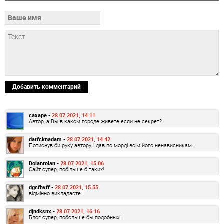
Добавить комментарий
caxape -
28.07.2021, 14:11
Автор, а Вы в каком городе живете если не секрет?
datfcknadam -
28.07.2021, 14:42
Потиснув би руку автору, і дав по морді всім його ненависникам.
Dolanrolan -
28.07.2021, 15:06
Сайт супер, побільше б таких!
dgcfhvff -
28.07.2021, 15:55
відмінно викладаєте
djndksnx -
28.07.2021, 16:16
Блог супер, побольше бы подобных!