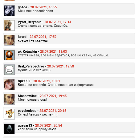
gn1da -
28.07.2021, 16:55
Мені все сподобалося
Pyotr_Deryabin -
28.07.2021, 17:14
Очень познавательно. Спасибо.
lurunl -
28.07.2021, 17:59
краще і не скажеш
ukrKotawkin -
28.07.2021, 18:03
Стаття цікава, але мені здається, все це казки, не більше.
Ural_Perspective -
28.07.2021, 18:58
лучше и не скажешь
riju9993 -
28.07.2021, 19:01
Большое спасибо. Очень полезная информация
MoscowUse -
28.07.2021, 19:45
Мне понравилось!
psychodead -
28.07.2021, 20:15
Супер! Автору - респект :)
quasar13 -
28.07.2021, 20:54
чего тока не придумают...