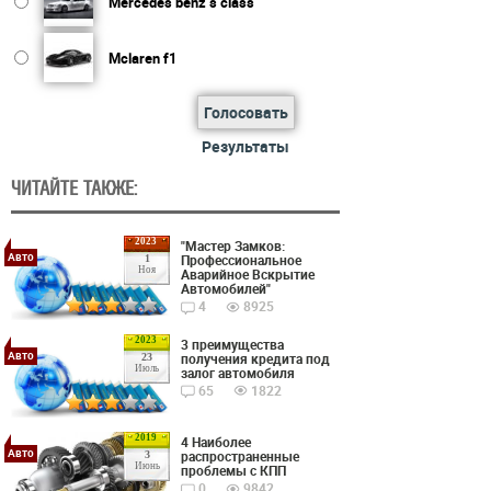
Mercedes benz s class
Mclaren f1
Голосовать
Результаты
ЧИТАЙТЕ ТАКЖЕ:
2023
"Мастер Замков:
Авто
Профессиональное
1
Ноя
Аварийное Вскрытие
Автомобилей"
4
8925
2023
3 преимущества
Авто
получения кредита под
23
Июль
залог автомобиля
65
1822
2019
4 Наиболее
Авто
распространенные
3
Июнь
проблемы с КПП
0
9842