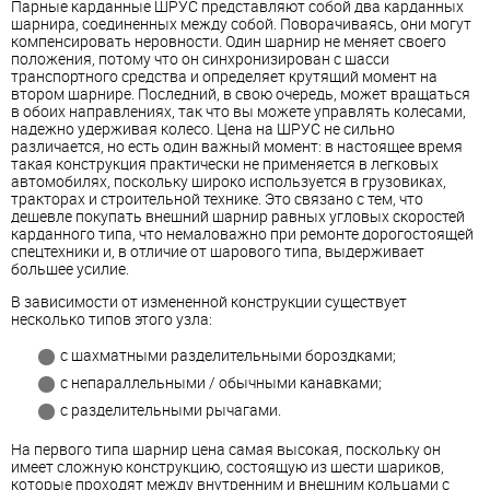
Парные карданные ШРУС представляют собой два карданных
шарнира, соединенных между собой. Поворачиваясь, они могут
компенсировать неровности. Один шарнир не меняет своего
положения, потому что он синхронизирован с шасси
транспортного средства и определяет крутящий момент на
втором шарнире. Последний, в свою очередь, может вращаться
в обоих направлениях, так что вы можете управлять колесами,
надежно удерживая колесо. Цена на ШРУС не сильно
различается, но есть один важный момент: в настоящее время
такая конструкция практически не применяется в легковых
автомобилях, поскольку широко используется в грузовиках,
тракторах и строительной технике. Это связано с тем, что
дешевле покупать внешний шарнир равных угловых скоростей
карданного типа, что немаловажно при ремонте дорогостоящей
спецтехники и, в отличие от шарового типа, выдерживает
большее усилие.
В зависимости от измененной конструкции существует
несколько типов этого узла:
с шахматными разделительными бороздками;
с непараллельными / обычными канавками;
с разделительными рычагами.
На первого типа шарнир цена самая высокая, поскольку он
имеет сложную конструкцию, состоящую из шести шариков,
которые проходят между внутренним и внешним кольцами с