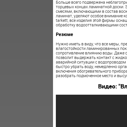
Больше всего подвержена неблагопри
торцевых концах ламинатной доски. 
смесями, включающими в состав воск
ламинат, уделяют особое внимание к
tarkett, все изделия этой фирмы ос
обработку водоотталкивающими сос
Резюме
Нужно иметь в виду, что все меры, п
влагостойкости ламинированных пок
сопротивление влиянию воды. Даже 
позволит выдержать контакт с жидкос
аварийной ситуации с водопроводом 
быстро убрать воду, немедленно орг
включения обогревательного прибора.
разобрать подмоченное место и высу
Видео: "В