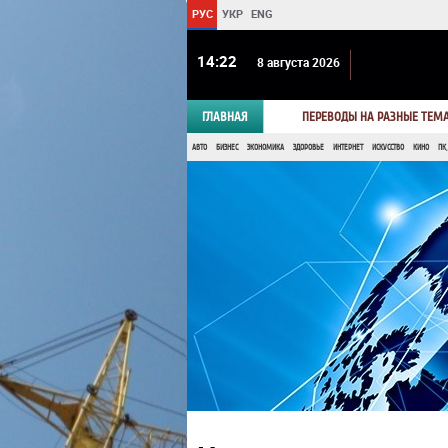
РУС
УКР
ENG
14 22
8 августа 2026
ГЛАВНАЯ
ПЕРЕВОДЫ НА РАЗНЫЕ ТЕМ
АВТО
БИЗНЕС
ЭКОНОМИКА
ЗДОРОВЬЕ
ИНТЕРНЕТ
ИСКУССТВО
КИНО
ПК,