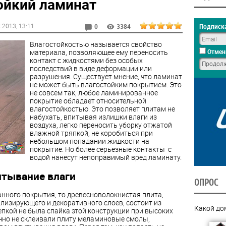
ойкий ламинат
к 2013
, 13:11
Подписка
0
3384
Влагостойкостью называется свойство
материала, позволяющее ему переносить
Отмен
контакт с жидкостями без особых
последствий в виде деформации или
разрушения. Существует мнение, что ламинат
не может быть влагостойким покрытием. Это
не совсем так, любое ламинированное
покрытие обладает относительной
влагостойкостью. Это позволяет плитам не
набухать, впитывая излишки влаги из
воздуха, легко переносить уборку отжатой
влажной тряпкой, не коробиться при
небольшом попадании жидкости на
покрытие. Но более серьезные контакты с
водой нанесут непоправимый вред ламинату.
итывание влаги
ОПРОС
нного покрытия, то древесноволокнистая плита,
лизирующего и декоративного слоев, состоит из
Какой до
пкой не была спайка этой конструкции при высоких
очно не склеивали плиту меламиновые смолы,