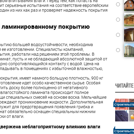
вом впитывания влаги. Перед тем, как попасть на
ит серьезные испытания на соответствие европейским
 один из них как раз и проверяет надежность покрытия
я ламинированному покрытию
ытию большей водоустойчивости, необходима
 ее изготовлении. Специалисты компаний,
тия, работали над решением этой проблемы. В
минат, пусть и не обладающий абсолютной защитой от
орно сопротивляющийся контакту с водой. Цена на
кладывать в помещениях с избыточной влажностью,
окрытия, имеет намного большую плотность, 900 кг
зготовление идет особо качественное сырье. Особая
ЧИТАЙТЕ
ить доску более полноценно от негативного
 влагостойкого ламината происходит полное
щи специальных смесей на основе воска. Мельчайшие
реждают проникновение жидкости. Дополнительная
Строительст
лужит для предотвращения появления грибка и
инат обязательно оснащен специальным нижним
ки от влаги.
двержена неблагоприятному влиянию влаги
Строительст