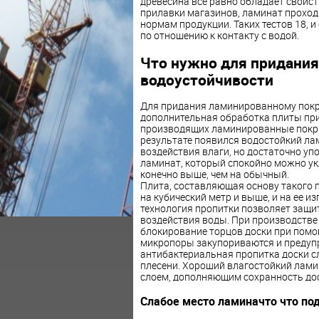
древесина все равно обладает свойст
прилавки магазинов, ламинат проход
нормам продукции. Таких тестов 18, и
по отношению к контакту с водой.
Что нужно для придани
водоустойчивости
Для придания ламинированному покр
дополнительная обработка плиты при
производящих ламинированные покры
результате появился водостойкий ла
воздействия влаги, но достаточно уп
ламинат, который спокойно можно у
конечно выше, чем на обычный.
Плита, составляющая основу такого п
на кубический метр и выше, и на ее и
технология пропитки позволяет защит
воздействия воды. При производстве
блокирование торцов доски при помо
микропоры закупориваются и предуп
антибактериальная пропитка доски с
плесени. Хороший влагостойкий лам
слоем, дополняющим сохранность дос
Слабое место ламиначто что по