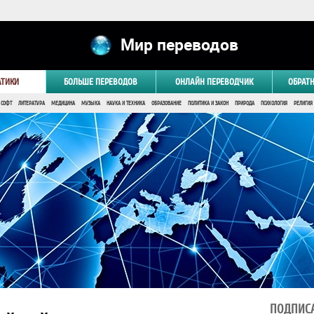
Мир переводов
АТИКИ
БОЛЬШЕ ПЕРЕВОДОВ
ОНЛАЙН ПЕРЕВОДЧИК
ОБРАТ
 СОФТ
ЛИТЕРАТУРА
МЕДИЦИНА
МУЗЫКА
НАУКА И ТЕХНИКА
ОБРАЗОВАНИЕ
ПОЛИТИКА И ЗАКОН
ПРИРОДА
ПСИХОЛОГИЯ
РЕЛИГИЯ
ПОДПИСА