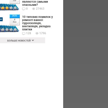
Авг
являются самыми
опасными?
0
27463
2026
10 типових помилок у
во
ремонті ванної:
4
Янв
гідроізоляція,
вентиляція, укладка
плитки
128
1796
БОЛЬШЕ НОВОСТЕЙ