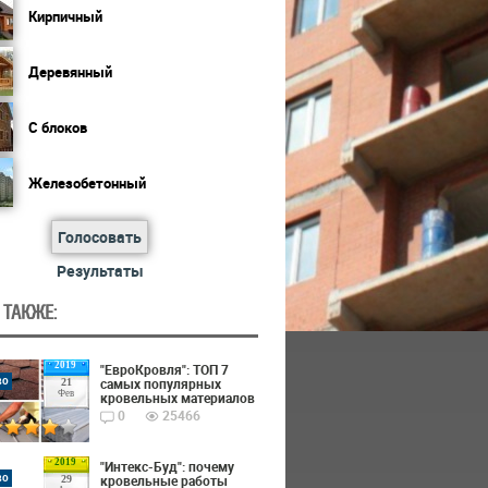
Кирпичный
Деревянный
С блоков
Железобетонный
Голосовать
Результаты
 ТАКЖЕ:
2019
"ЕвроКровля": ТОП 7
во
самых популярных
21
Фев
кровельных материалов
0
25466
2019
"Интекс-Буд": почему
во
кровельные работы
29