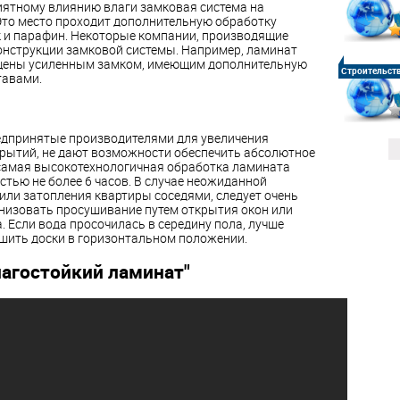
ятному влиянию влаги замковая система на
Это место проходит дополнительную обработку
 и парафин. Некоторые компании, производящие
онструкции замковой системы. Например, ламинат
нащены усиленным замком, имеющим дополнительную
Строительст
тавами.
редпринятые производителями для увеличения
рытий, не дают возможности обеспечить абсолютное
самая высокотехнологичная обработка ламината
тью не более 6 часов. В случае неожиданной
или затопления квартиры соседями, следует очень
анизовать просушивание путем открытия окон или
 Если вода просочилась в середину пола, лучше
шить доски в горизонтальном положении.
лагостойкий ламинат"