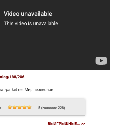
atalog/188/206
nat-parket.net
Мир переводов
Ь
5
(голосов:
228
)
ВЫИГРЫШНЫЕ... >>