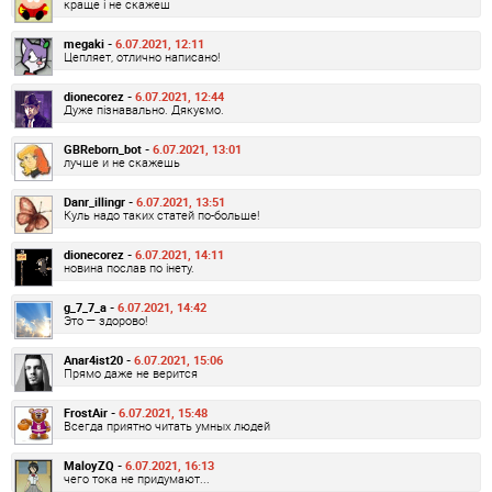
краще і не скажеш
megaki -
6.07.2021, 12:11
Цепляет, отлично написано!
dionecorez -
6.07.2021, 12:44
Дуже пізнавально. Дякуємо.
GBReborn_bot -
6.07.2021, 13:01
лучше и не скажешь
Danr_illingr -
6.07.2021, 13:51
Куль надо таких статей по-больше!
dionecorez -
6.07.2021, 14:11
новина послав по інету.
g_7_7_a -
6.07.2021, 14:42
Это — здорово!
Anar4ist20 -
6.07.2021, 15:06
Прямо даже не верится
FrostAir -
6.07.2021, 15:48
Всегда приятно читать умных людей
MaloyZQ -
6.07.2021, 16:13
чего тока не придумают...