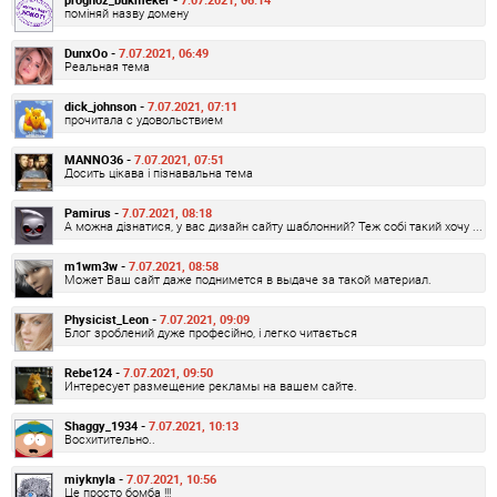
поміняй назву домену
DunxOo -
7.07.2021, 06:49
Реальная тема
dick_johnson -
7.07.2021, 07:11
прочитала с удовольствием
MANNO36 -
7.07.2021, 07:51
Досить цікава і пізнавальна тема
Pamirus -
7.07.2021, 08:18
А можна дізнатися, у вас дизайн сайту шаблонний? Теж собі такий хочу ...
m1wm3w -
7.07.2021, 08:58
Может Ваш сайт даже поднимется в выдаче за такой материал.
Physicist_Leon -
7.07.2021, 09:09
Блог зроблений дуже професійно, і легко читається
Rebe124 -
7.07.2021, 09:50
Интересует размещение рекламы на вашем сайте.
Shaggy_1934 -
7.07.2021, 10:13
Восхитительно..
miyknyla -
7.07.2021, 10:56
Це просто бомба !!!