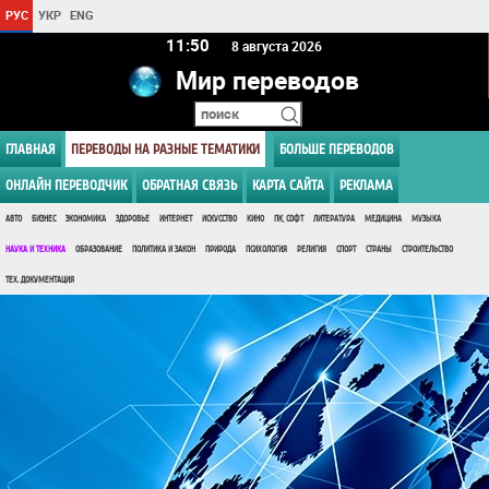
РУС
УКР
ENG
11 50
8 августа 2026
Мир переводов
ГЛАВНАЯ
ПЕРЕВОДЫ НА РАЗНЫЕ ТЕМАТИКИ
БОЛЬШЕ ПЕРЕВОДОВ
ОНЛАЙН ПЕРЕВОДЧИК
ОБРАТНАЯ СВЯЗЬ
КАРТА САЙТА
РЕКЛАМА
АВТО
БИЗНЕС
ЭКОНОМИКА
ЗДОРОВЬЕ
ИНТЕРНЕТ
ИСКУССТВО
КИНО
ПК, СОФТ
ЛИТЕРАТУРА
МЕДИЦИНА
МУЗЫКА
НАУКА И ТЕХНИКА
ОБРАЗОВАНИЕ
ПОЛИТИКА И ЗАКОН
ПРИРОДА
ПСИХОЛОГИЯ
РЕЛИГИЯ
СПОРТ
СТРАНЫ
СТРОИТЕЛЬСТВО
ТЕХ. ДОКУМЕНТАЦИЯ