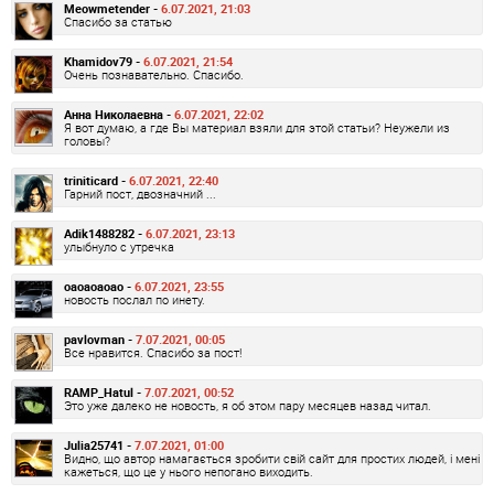
Meowmetender -
6.07.2021, 21:03
Спасибо за статью
Khamidov79 -
6.07.2021, 21:54
Очень познавательно. Спасибо.
Анна Николаевна -
6.07.2021, 22:02
Я вот думаю, а где Вы материал взяли для этой статьи? Неужели из
головы?
triniticard -
6.07.2021, 22:40
Гарний пост, двозначний ...
Adik1488282 -
6.07.2021, 23:13
улыбнуло с утречка
oaoaoaoao -
6.07.2021, 23:55
новость послал по инету.
pavlovman -
7.07.2021, 00:05
Все нравится. Спасибо за пост!
RAMP_Hatul -
7.07.2021, 00:52
Это уже далеко не новость, я об этом пару месяцев назад читал.
Julia25741 -
7.07.2021, 01:00
Видно, що автор намагається зробити свій сайт для простих людей, і мені
кажеться, що це у нього непогано виходить.