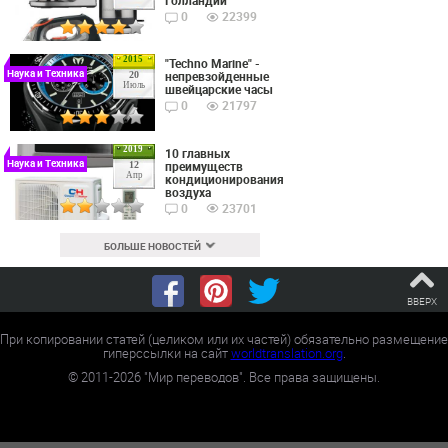
Голландии
0
22399
2015
"Techno Marine" -
Наука и Техника
непревзойденные
20
Июль
швейцарские часы
0
21797
2019
10 главных
Наука и Техника
преимуществ
12
Апр
кондиционирования
воздуха
0
23701
БОЛЬШЕ НОВОСТЕЙ
ВВЕРХ
При копировании статей (целиком или их частей) обязательно размещение
гиперссылки на сайт
worldtranslation.org
.
©
2011-2026
"Мир переводов". Все права защищены.