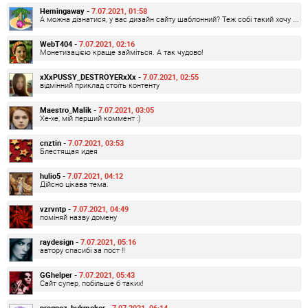
Hemingaway -
7.07.2021, 01:58
А можна дізнатися, у вас дизайн сайту шаблонний? Теж собі такий хочу ...
WebT404 -
7.07.2021, 02:16
Монетизацією краще займіться. А так чудово!
xXxPUSSY_DESTROYERxXx -
7.07.2021, 02:55
відмінний приклад стоїть контенту
Maestro_Malik -
7.07.2021, 03:05
Хе-хе, мій перший коммент :)
cnztin -
7.07.2021, 03:53
Блестящая идея
hulio5 -
7.07.2021, 04:12
Дійсно цікава тема.
vzrvntp -
7.07.2021, 04:49
поміняй назву домену
raydesign -
7.07.2021, 05:16
автору спасибі за пост !!
GGhelper -
7.07.2021, 05:43
Сайт супер, побільше б таких!
prognoz_bukmeker -
7.07.2021, 06:14