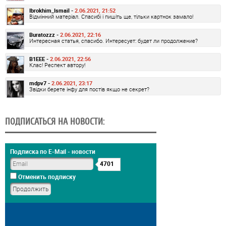
Ibrokhim_Ismail -
2.06.2021, 21:52
Відмінний матеріал. Спасибі і пишіть ще, тільки картнок замало!
Buratozzz -
2.06.2021, 22:16
Интересная статья, спасибо. Интересует: будет ли продолжение?
B1EEE -
2.06.2021, 22:56
Клас! Респект автору!
mdpv7 -
2.06.2021, 23:17
Звідки берете інфу для постів якщо не секрет?
ПОДПИСАТЬСЯ НА НОВОСТИ:
Подписка по E-Mail - новости
4701
Отменить подписку