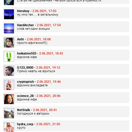
Статья не однозначная - нельзя бросаться в крайности.
Hersboy -
2.06.2021, 17:03
ну, нічо так ... в загальному.
HardArcher -
2.06.2021, 17:54
слов нет,одни эмоции
Axlit -
2.06.2021, 18:08
просто афигенно!!!!))
lookatme555 -
2.06.2021, 18:42
відмінна інфа
G123_0000 -
2.06.2021, 19:12
Прямо навіть не віриться
cryptoprizh -
2.06.2021, 19:46
відмінно викладаєте
science_28 -
2.06.2021, 20:06
відмінна інфа
NetStalk -
2.06.2021, 20:41
погоджуся з автором
hydra_corp -
2.06.2021, 21:05
круто