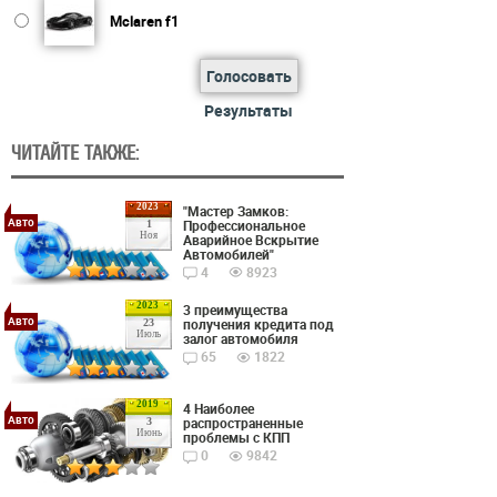
Mclaren f1
Голосовать
Результаты
ЧИТАЙТЕ ТАКЖЕ:
2023
"Мастер Замков:
Авто
Профессиональное
1
Ноя
Аварийное Вскрытие
Автомобилей"
4
8923
2023
3 преимущества
Авто
получения кредита под
23
Июль
залог автомобиля
65
1822
2019
4 Наиболее
Авто
распространенные
3
Июнь
проблемы с КПП
0
9842