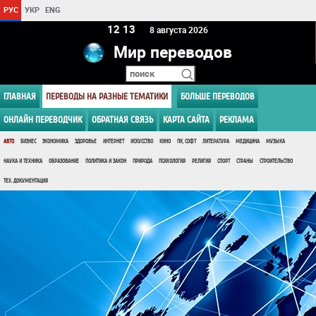
РУС
УКР
ENG
12:13
8 августа 2026
Мир переводов
ГЛАВНАЯ
ПЕРЕВОДЫ НА РАЗНЫЕ ТЕМАТИКИ
БОЛЬШЕ ПЕРЕВОДОВ
ОНЛАЙН ПЕРЕВОДЧИК
ОБРАТНАЯ СВЯЗЬ
КАРТА САЙТА
РЕКЛАМА
АВТО
БИЗНЕС
ЭКОНОМИКА
ЗДОРОВЬЕ
ИНТЕРНЕТ
ИСКУССТВО
КИНО
ПК, СОФТ
ЛИТЕРАТУРА
МЕДИЦИНА
МУЗЫКА
НАУКА И ТЕХНИКА
ОБРАЗОВАНИЕ
ПОЛИТИКА И ЗАКОН
ПРИРОДА
ПСИХОЛОГИЯ
РЕЛИГИЯ
СПОРТ
СТРАНЫ
СТРОИТЕЛЬСТВО
ТЕХ. ДОКУМЕНТАЦИЯ